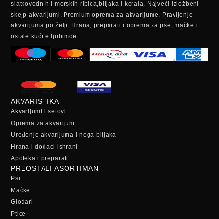
slatkovodnih i morskih ribica,biljaka i korala. Najveći izložbeni
skejp akvarijumi. Premium oprema za akvarijume. Pravljenje
akvarijuma po želji. Hrana, preparati i oprema za pse, mačke i
ostale kućne ljubimce.
AKVARISTIKA
Akvarijumi i setovi
Oprema za akvarijum
Uređenje akvarijuma i nega biljaka
Hrana i dodaci ishrani
Apoteka i preparati
PREOSTALI ASORTIMAN
Psi
Mačke
Glodari
Ptice