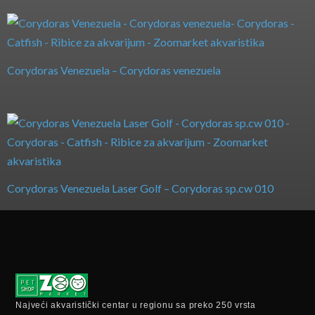
Corydoras Venezuela – Corydoras venezuela
Corydoras Venezuela Laser Golf – Corydoras sp.cw 010
Najveći akvaristički centar u regionu sa preko 250 vrsta