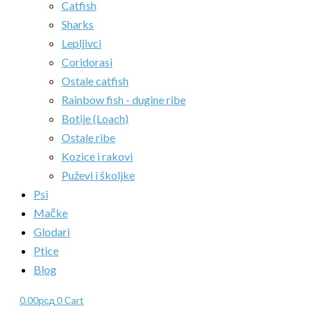
Catfish
Sharks
Lepljivci
Coridorasi
Ostale catfish
Rainbow fish - dugine ribe
Botije (Loach)
Ostale ribe
Kozice i rakovi
Puževi i školjke
Psi
Mačke
Glodari
Ptice
Blog
0.00
рсд
0
Cart