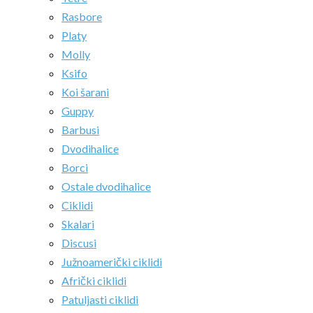
Rasbore
Platy
Molly
Ksifo
Koi šarani
Guppy
Barbusi
Dvodihalice
Borci
Ostale dvodihalice
Ciklidi
Skalari
Discusi
Južnoamerički ciklidi
Afrički ciklidi
Patuljasti ciklidi