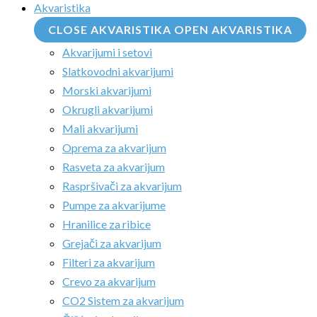
Akvaristika
CLOSE AKVARISTIKA
OPEN AKVARISTIKA
Akvarijumi i setovi
Slatkovodni akvarijumi
Morski akvarijumi
Okrugli akvarijumi
Mali akvarijumi
Oprema za akvarijum
Rasveta za akvarijum
Raspršivači za akvarijum
Pumpe za akvarijume
Hranilice za ribice
Grejači za akvarijum
Filteri za akvarijum
Crevo za akvarijum
CO2 Sistem za akvarijum