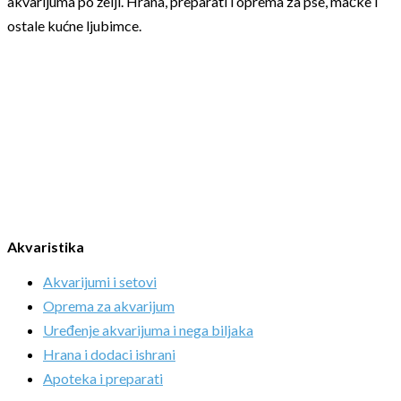
akvarijuma po želji. Hrana, preparati i oprema za pse, mačke i
ostale kućne ljubimce.
Akvaristika
Akvarijumi i setovi
Oprema za akvarijum
Uređenje akvarijuma i nega biljaka
Hrana i dodaci ishrani
Apoteka i preparati