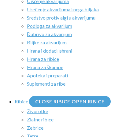
Čišćenje akvarijuma
Uređenje akvarijuma i nega biljaka
Sredstvo protiv algi u akvarijumu
Podloga za akvarijum
Đubrivo za akvarijum
Biljke za akvarijum
Hrana i dodaci ishrani
Hrana za ribice
Hrana za škampe
Apoteka i preparati
Suplementi za ribe
Ribice
CLOSE RIBICE
OPEN RIBICE
Živorotke
Zlatne ribice
Zebrice
Tetre