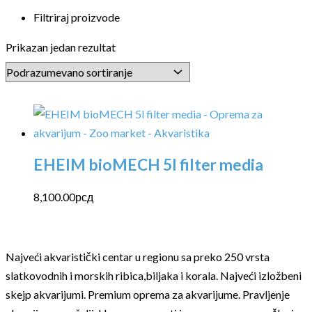
Filtriraj proizvode
Prikazan jedan rezultat
EHEIM bioMECH 5l filter media
8,100.00
рсд
Najveći akvaristički centar u regionu sa preko 250 vrsta
slatkovodnih i morskih ribica,biljaka i korala. Najveći izložbeni
skejp akvarijumi. Premium oprema za akvarijume. Pravljenje