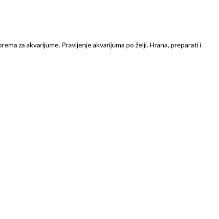
prema za akvarijume. Pravljenje akvarijuma po želji. Hrana, preparati i