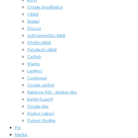
Ostale dvodihalice
Ciklidi
Skalari
Discusi
Južnoamerički ciklidi
Afrički ciklidi
Patuljasti ciklidi
Catfish
Sharks
Lepljivci
Coridorasi
Ostale catfish
Rainbow fish - dugine ribe
Botije (Loach)
Ostale ribe
Kozice i rakovi
Puževi i školjke
Psi
Mačke