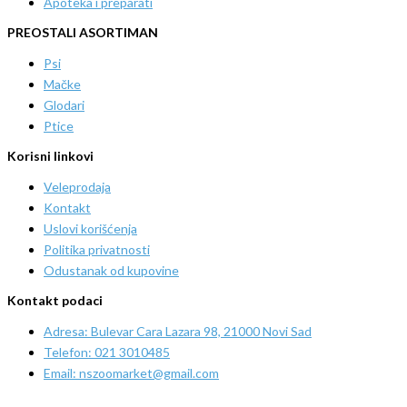
Apoteka i preparati
PREOSTALI ASORTIMAN
Psi
Mačke
Glodari
Ptice
Korisni linkovi
Veleprodaja
Kontakt
Uslovi korišćenja
Politika privatnosti
Odustanak od kupovine
Kontakt podaci
Adresa: Bulevar Cara Lazara 98, 21000 Novi Sad
Telefon: 021 3010485
Email: nszoomarket@gmail.com