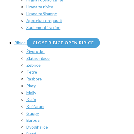
Hrana za ribice
Hrana za škampe
Apoteka i preparati
Suplementi za ribe
Ribice
CLOSE RIBICE
OPEN RIBICE
Živorotke
Zlatne ribice
Zebrice
Tetre
Rasbore
Platy
Molly
Ksifo
Koi šarani
Guppy
Barbusi
Dvodihalice
Borci