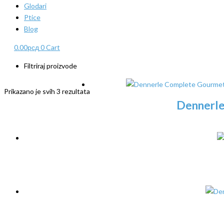
Glodari
Ptice
Blog
0.00
рсд
0
Cart
Filtriraj proizvode
Prikazano je svih 3 rezultata
Dennerle