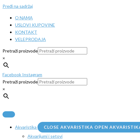
Pređi na sadržaj
O NAMA
USLOVI KUPOVINE
KONTAKT
VELEPRODAJA
Pretraži proizvode
×
Facebook
Instagram
Pretraži proizvode
×
Akvaristika
CLOSE AKVARISTIKA
OPEN AKVARISTIK
Akvarijumi i setovi