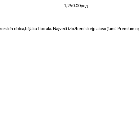
1,250.00
рсд
rskih ribica,biljaka i korala. Najveći izložbeni skejp akvarijumi. Premium o