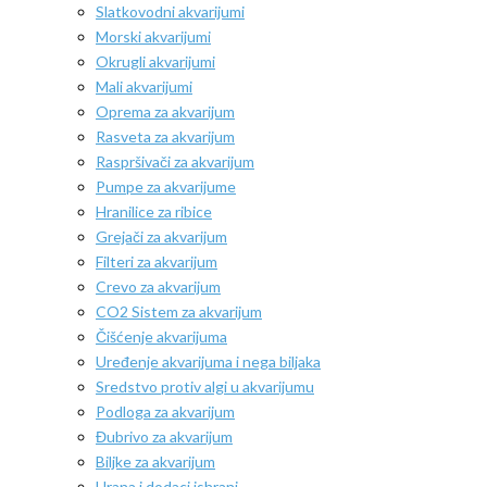
Slatkovodni akvarijumi
Morski akvarijumi
Okrugli akvarijumi
Mali akvarijumi
Oprema za akvarijum
Rasveta za akvarijum
Raspršivači za akvarijum
Pumpe za akvarijume
Hranilice za ribice
Grejači za akvarijum
Filteri za akvarijum
Crevo za akvarijum
CO2 Sistem za akvarijum
Čišćenje akvarijuma
Uređenje akvarijuma i nega biljaka
Sredstvo protiv algi u akvarijumu
Podloga za akvarijum
Đubrivo za akvarijum
Biljke za akvarijum
Hrana i dodaci ishrani