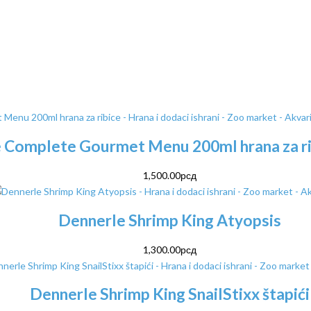
 Complete Gourmet Menu 200ml hrana za r
1,500.00
рсд
Dennerle Shrimp King Atyopsis
1,300.00
рсд
Dennerle Shrimp King SnailStixx štapići