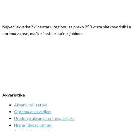
Najveći akvaristički centar u regionu sa preko 250 vrsta slatkovodnih i mo
oprema za pse, mačke i ostale kućne ljubimce.
Akvaristika
Akvarijumi i setovi
Oprema za akvarijum
Uređenje akvarijuma i nega biljaka
Hrana i dodaci ishrani