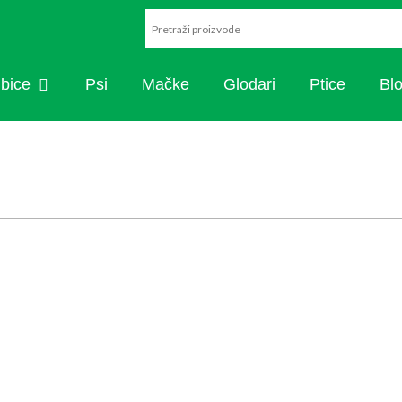
ARISTIKA
OPEN RIBICE
ibice
Psi
Mačke
Glodari
Ptice
Bl