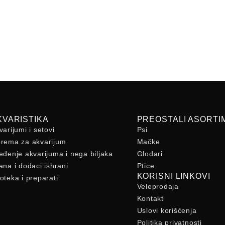
KVARISTIKA
PREOSTALI ASORTI
varijumi i setovi
Psi
rema za akvarijum
Mačke
eđenje akvarijuma i nega biljaka
Glodari
ana i dodaci ishrani
Ptice
KORISNI LINKOVI
oteka i preparati
Veleprodaja
Kontakt
Uslovi korišćenja
Politika privatnosti