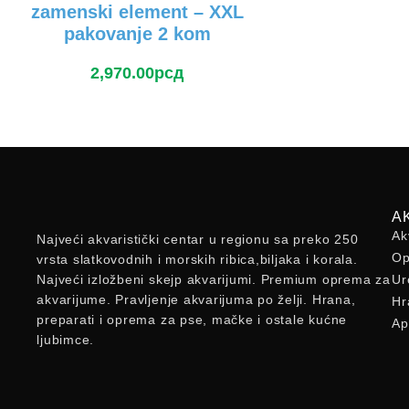
zamenski element – XXL
pakovanje 2 kom
2,970.00
рсд
A
Ak
Najveći akvaristički centar u regionu sa preko 250
Op
vrsta slatkovodnih i morskih ribica,biljaka i korala.
Najveći izložbeni skejp akvarijumi. Premium oprema za
Ur
akvarijume. Pravljenje akvarijuma po želji. Hrana,
Hr
preparati i oprema za pse, mačke i ostale kućne
Ap
ljubimce.