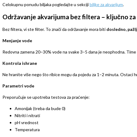
Celokupnu ponudu biljaka pogledajte u sekciji
biljke za akvarijum
.
Održavanje akvarijuma bez filtera – ključno z
Bez filtera, vi ste filter. To znači da održavanje mora biti
dosledno, pažlj
Menjanje vode
Redovna zamena 20–30% vode na svake 3–5 dana je neophodna. Time se uk
Kontrola ishrane
Ne hranite više nego što ribice mogu da pojedu za 1–2 minuta. Ostaci hr
Parametri vode
Preporučuje se upotreba testova za praćenje:
Amonijak (treba da bude 0)
Nitriti i nitrati
pH vrednost
Temperatura