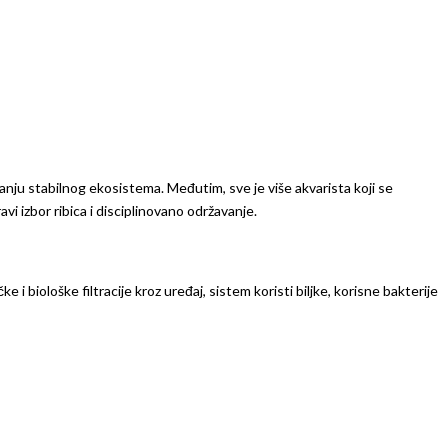
nju stabilnog ekosistema. Međutim, sve je više akvarista koji se
vi izbor ribica i disciplinovano održavanje.
e i biološke filtracije kroz uređaj, sistem koristi biljke, korisne bakterije