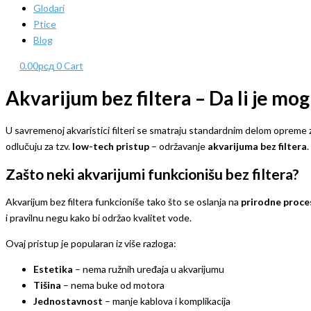
Glodari
Ptice
Blog
0.00
рсд
0
Cart
Akvarijum bez filtera – Da li je mo
U savremenoj akvaristici filteri se smatraju standardnim delom opreme z
odlučuju za tzv.
low-tech pristup
– održavanje
akvarijuma bez filtera
.
Zašto neki akvarijumi funkcionišu bez filtera?
Akvarijum bez filtera funkcioniše tako što se oslanja na
prirodne proce
i pravilnu negu kako bi održao kvalitet vode.
Ovaj pristup je popularan iz više razloga:
Estetika
– nema ružnih uređaja u akvarijumu
Tišina
– nema buke od motora
Jednostavnost
– manje kablova i komplikacija