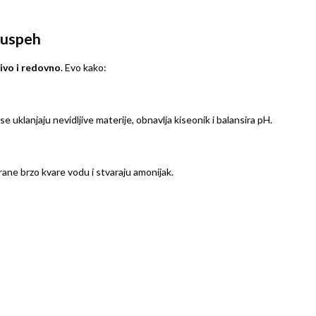
a uspeh
ivo i redovno
. Evo kako:
lanjaju nevidljive materije, obnavlja kiseonik i balansira pH.
ane brzo kvare vodu i stvaraju amonijak.