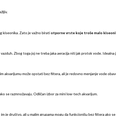
ljiv.
 kiseonika. Zato je važno birati
otporne vrste koje troše malo kiseon
vazduh. Zbog toga joj ne treba jaka aeracija niti jak protok vode. Idealna
im akvarijumu može opstati bez filtera, ali je redovno menjanje vode oba
 lako se razmnožavaju. Odličan izbor za mini low-tech akvarijum.
o im je društvo, ali u malim grupama mogu da funkcionišu bez filtera ako 