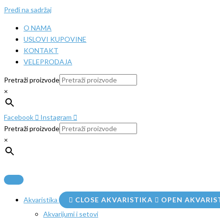
Pređi na sadržaj
O NAMA
USLOVI KUPOVINE
KONTAKT
VELEPRODAJA
Pretraži proizvode
×
Facebook
Instagram
Pretraži proizvode
×
Akvaristika
CLOSE AKVARISTIKA
OPEN AKVARIS
Akvarijumi i setovi