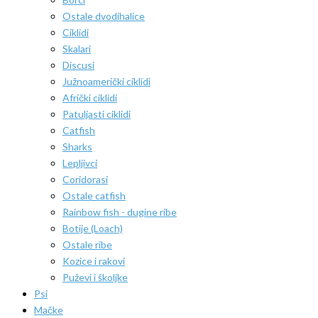
Ostale dvodihalice
Ciklidi
Skalari
Discusi
Južnoamerički ciklidi
Afrički ciklidi
Patuljasti ciklidi
Catfish
Sharks
Lepljivci
Coridorasi
Ostale catfish
Rainbow fish - dugine ribe
Botije (Loach)
Ostale ribe
Kozice i rakovi
Puževi i školjke
Psi
Mačke