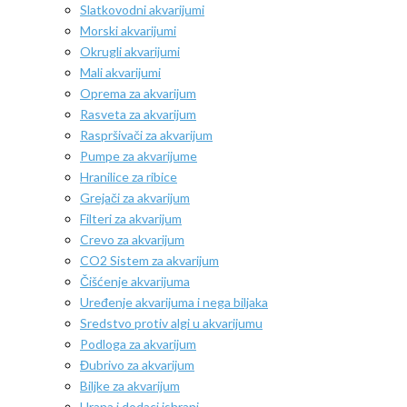
Slatkovodni akvarijumi
Morski akvarijumi
Okrugli akvarijumi
Mali akvarijumi
Oprema za akvarijum
Rasveta za akvarijum
Raspršivači za akvarijum
Pumpe za akvarijume
Hranilice za ribice
Grejači za akvarijum
Filteri za akvarijum
Crevo za akvarijum
CO2 Sistem za akvarijum
Čišćenje akvarijuma
Uređenje akvarijuma i nega biljaka
Sredstvo protiv algi u akvarijumu
Podloga za akvarijum
Đubrivo za akvarijum
Biljke za akvarijum
Hrana i dodaci ishrani