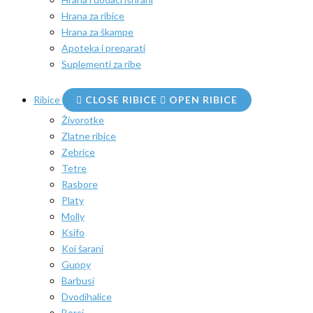
Hrana za ribice
Hrana za škampe
Apoteka i preparati
Suplementi za ribe
Ribice
CLOSE RIBICE
OPEN RIBICE
Živorotke
Zlatne ribice
Zebrice
Tetre
Rasbore
Platy
Molly
Ksifo
Koi šarani
Guppy
Barbusi
Dvodihalice
Borci