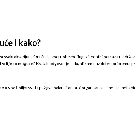
guće i kako?
a svaki akvarijum. Oni čiste vodu, obezbeđuju kiseonik i pomažu u održava
 Da li je to moguće? Kratak odgovor je – da, ali samo uz dobru pripremu, pra
se u vodi
, biljni svet i pažljivo balansiran broj organizama. Umesto mehaničk