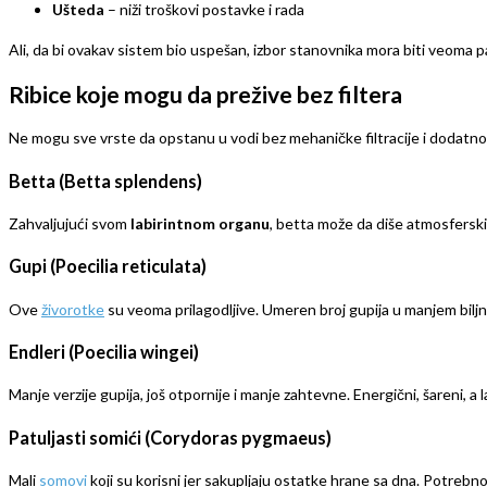
Ušteda
– niži troškovi postavke i rada
Ali, da bi ovakav sistem bio uspešan, izbor stanovnika mora biti veoma paž
Ribice koje mogu da prežive bez filtera
Ne mogu sve vrste da opstanu u vodi bez mehaničke filtracije i dodatnog
Betta (Betta splendens)
Zahvaljujući svom
labirintnom organu
, betta može da diše atmosferski 
Gupi (Poecilia reticulata)
Ove
živorotke
su veoma prilagodljive. Umeren broj gupija u manjem biljn
Endleri (Poecilia wingei)
Manje verzije gupija, još otpornije i manje zahtevne. Energični, šareni, a
Patuljasti somići (Corydoras pygmaeus)
Mali
somovi
koji su korisni jer sakupljaju ostatke hrane sa dna. Potrebn