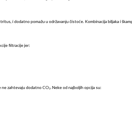
tritus, i dodatno pomažu u održavanju čistoće. Kombinacija biljaka i škam
je filtracije jer:
e ne zahtevaju dodatno CO₂. Neke od najboljih opcija su: