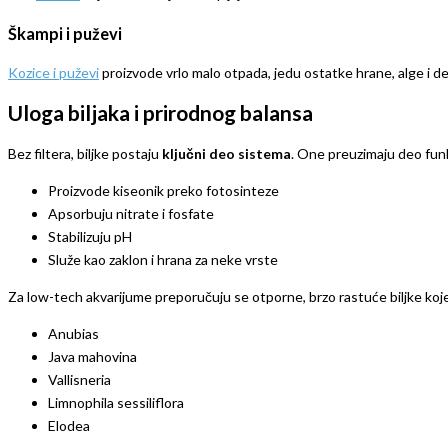
Škampi i puževi
Kozice i puževi
proizvode vrlo malo otpada, jedu ostatke hrane, alge i de
Uloga biljaka i prirodnog balansa
Bez filtera, biljke postaju
ključni deo sistema
. One preuzimaju deo funkci
Proizvode kiseonik preko fotosinteze
Apsorbuju nitrate i fosfate
Stabilizuju pH
Služe kao zaklon i hrana za neke vrste
Za low-tech akvarijume preporučuju se otporne, brzo rastuće biljke koj
Anubias
Java mahovina
Vallisneria
Limnophila sessiliflora
Elodea