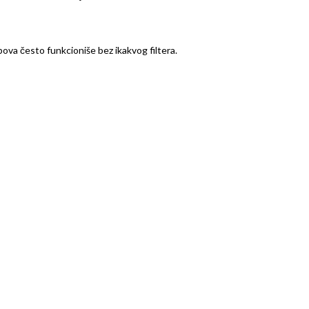
pova često funkcioniše bez ikakvog filtera.