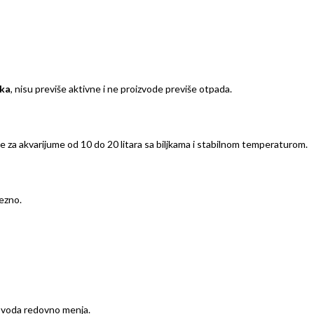
ika
, nisu previše aktivne i ne proizvode previše otpada.
 je za akvarijume od 10 do 20 litara sa biljkama i stabilnom temperaturom.
vezno.
se voda redovno menja.