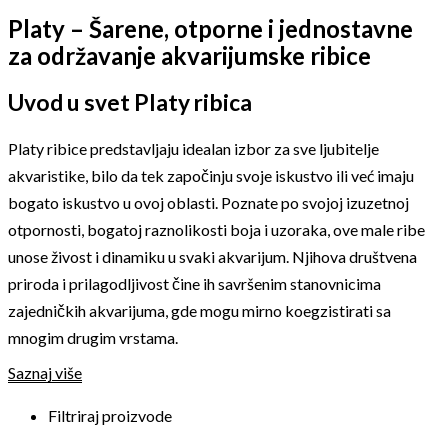
Platy – Šarene, otporne i jednostavne
za održavanje akvarijumske ribice
Uvod u svet Platy ribica
Platy ribice predstavljaju idealan izbor za sve ljubitelje
akvaristike, bilo da tek započinju svoje iskustvo ili već imaju
bogato iskustvo u ovoj oblasti. Poznate po svojoj izuzetnoj
otpornosti, bogatoj raznolikosti boja i uzoraka, ove male ribe
unose živost i dinamiku u svaki akvarijum. Njihova društvena
priroda i prilagodljivost čine ih savršenim stanovnicima
zajedničkih akvarijuma, gde mogu mirno koegzistirati sa
mnogim drugim vrstama.
Saznaj više
Filtriraj proizvode