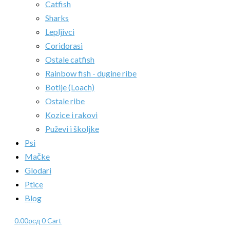
Catfish
Sharks
Lepljivci
Coridorasi
Ostale catfish
Rainbow fish - dugine ribe
Botije (Loach)
Ostale ribe
Kozice i rakovi
Puževi i školjke
Psi
Mačke
Glodari
Ptice
Blog
0.00
рсд
0
Cart