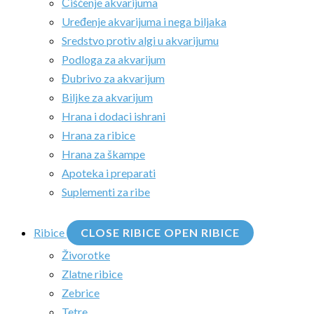
Čišćenje akvarijuma
Uređenje akvarijuma i nega biljaka
Sredstvo protiv algi u akvarijumu
Podloga za akvarijum
Đubrivo za akvarijum
Biljke za akvarijum
Hrana i dodaci ishrani
Hrana za ribice
Hrana za škampe
Apoteka i preparati
Suplementi za ribe
Ribice
CLOSE RIBICE
OPEN RIBICE
Živorotke
Zlatne ribice
Zebrice
Tetre