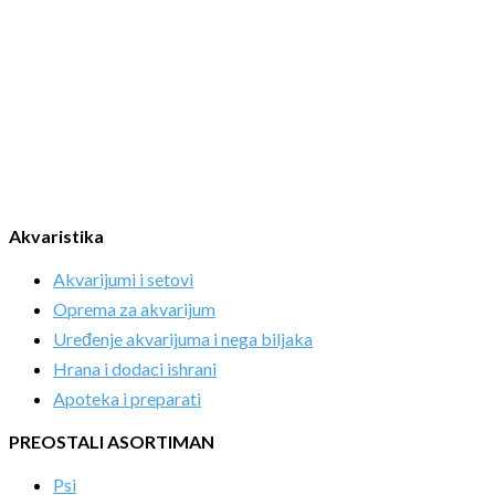
Akvaristika
Akvarijumi i setovi
Oprema za akvarijum
Uređenje akvarijuma i nega biljaka
Hrana i dodaci ishrani
Apoteka i preparati
PREOSTALI ASORTIMAN
Psi