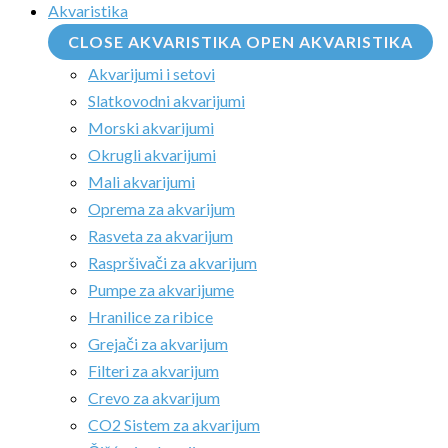
Akvaristika
CLOSE AKVARISTIKA
OPEN AKVARISTIKA
Akvarijumi i setovi
Slatkovodni akvarijumi
Morski akvarijumi
Okrugli akvarijumi
Mali akvarijumi
Oprema za akvarijum
Rasveta za akvarijum
Raspršivači za akvarijum
Pumpe za akvarijume
Hranilice za ribice
Grejači za akvarijum
Filteri za akvarijum
Crevo za akvarijum
CO2 Sistem za akvarijum