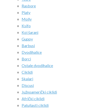
Rasbore
Platy
Molly
Ksifo
Koi šarani
Guppy
Barbusi
Dvodihalice
Borci
Ostale dvodihalice
Ciklidi
Skalari
Discusi
Južnoamerički ciklidi
Afrički ciklidi
Patuljasti ciklidi