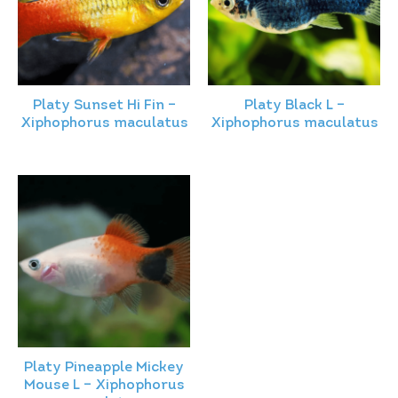
Platy Sunset Hi Fin –
Platy Black L –
Xiphophorus maculatus
Xiphophorus maculatus
Platy Pineapple Mickey
Mouse L – Xiphophorus