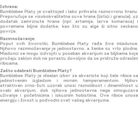
Ishrana:
Bumblebee Platy je svaštojed i lako prihvata raznovrsnu hranu.
Preporučuje se visokokvalitetna suva hrana (listići i granule), uz
dodatak zamrznute hrane (npr. artemija, larve komaraca) i
povremene biljne dodatke, kao što su alge ili sitno seckano
povrće.
Razmnožavanje:
Poput svih živorotki, Bumblebee Platy rađa žive mladunce.
Njihovo razmnožavanje je jednostavno, a ženke su vrlo plodne.
Mladunci se mogu izdvojiti u poseban akvarijum sa biljkama koje
pružaju zaklon dok ne porastu dovoljno da se pridruže odraslim
ribicama.
Zašto odabrati Bumblebee Platy?
Bumblebee Platy je idealan izbor za akvariste koji žele ribice sa
jedinstvenim izgledom i mirnim temperamentom. Njihov
atraktivan crno-žuti uzorak unosi raznolikost i dinamičnost u
svaki akvarijum, dok njihova jednostavna nega omogućava
uživanje i početnicima i iskusnim hobistima. Ove ribice unose
energiju i živost u podvodni svet vašeg akvarijuma.