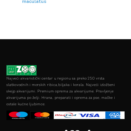
maculatus
Najveći akvaristički centar u regionu sa preko 250 vrsta
slatkovodnih i morskih ribica,biljaka i korala. Najveći izložbeni
skejp akvarijumi. Premium oprema za akvarijume. Pravljenje
akvarijuma po želji. Hrana, preparati i oprema za pse, mačke i
ostale kućne ljubimce.