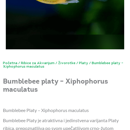
Početna
/
Ribice za Akvarijum
/
Živorotke
/
Platy
/ Bumblebee platy –
Xiphophorus maculatus
Bumblebee platy – Xiphophorus
maculatus
Bumblebee Platy – Xiphophorus maculatus
Bumblebee Platy je atraktivna i jedinstvena varijanta Platy
ribica, prepoznatljiva po svom upečatljivom crno-žutom