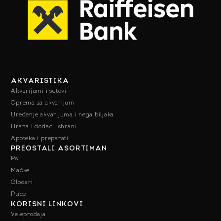
AKVARISTIKA
Akvarijumi i setovi
Oprema za akvarijum
Uređenje akvarijuma i nega biljaka
Hrana i dodaci ishrani
Apoteka i preparati
PREOSTALI ASORTIMAN
Psi
Mačke
Glodari
Ptice
KORISNI LINKOVI
Veleprodaja