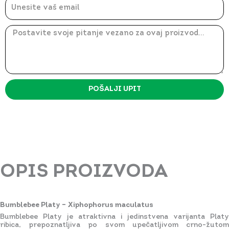
Email
Message
POŠALJI UPIT
OPIS PROIZVODA
Bumblebee Platy – Xiphophorus maculatus
Bumblebee Platy je atraktivna i jedinstvena varijanta Platy
ribica, prepoznatljiva po svom upečatljivom crno-žutom