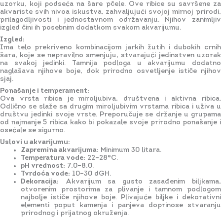
uzorku, koji podseća na šare pčele. Ove ribice su savršene za
akvariste svih nivoa iskustva, zahvaljujući svojoj mirnoj prirodi,
prilagodljivosti i jednostavnom održavanju. Njihov zanimljiv
izgled čini ih posebnim dodatkom svakom akvarijumu.
Izgled:
Ima telo prekriveno kombinacijom jarkih žutih i dubokih crnih
šara, koje se nepravilno smenjuju, stvarajući jedinstven uzorak
na svakoj jedinki. Tamnija podloga u akvarijumu dodatno
naglašava njihove boje, dok prirodno osvetljenje ističe njihov
sjaj.
Ponašanje i temperament:
Ova vrsta ribica je miroljubiva, društvena i aktivna ribica.
Odlično se slaže sa drugim miroljubivim vrstama ribica i uživa u
društvu jedinki svoje vrste. Preporučuje se držanje u grupama
od najmanje 5 ribica kako bi pokazale svoje prirodno ponašanje i
osećale se sigurno.
Uslovi u akvarijumu:
Zapremina akvarijuma:
Minimum 30 litara.
Temperatura vode:
22–28°C.
pH vrednost:
7,0–8,0.
Tvrdoća vode:
10–30 dGH.
Dekoracija:
Akvarijum sa gusto zasađenim biljkama,
otvorenim prostorima za plivanje i tamnom podlogom
najbolje ističe njihove boje. Plivajuće biljke i dekorativni
elementi poput kamenja i panjeva doprinose stvaranju
prirodnog i prijatnog okruženja.