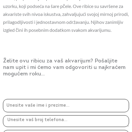
uzorku, koji podseća na šare pčele. Ove ribice su savršene za
akvariste svih nivoa iskustva, zahvaljujući svojoj mirnoj prirodi,
prilagodljivosti i jednostavnom održavanju. Njihov zanimljiv
izgled čini ih posebnim dodatkom svakom akvarijumu.
Želite ovu ribicu za vaš akvarijum? Pošaljite
nam upit i mi ćemo vam odgovoriti u najkraćem
mogućem roku...
Ime