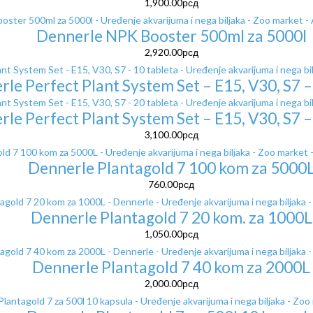
1,900.00
рсд
Dennerle NPK Booster 500ml za 5000l
2,920.00
рсд
le Perfect Plant System Set – E15, V30, S7 –
le Perfect Plant System Set – E15, V30, S7 –
3,100.00
рсд
Dennerle Plantagold 7 100 kom za 5000
760.00
рсд
Dennerle Plantagold 7 20 kom. za 1000L
1,050.00
рсд
Dennerle Plantagold 7 40 kom za 2000L
2,000.00
рсд