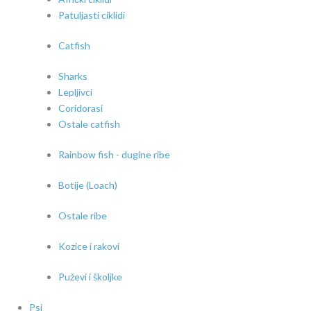
Patuljasti ciklidi
Catfish
Sharks
Lepljivci
Coridorasi
Ostale catfish
Rainbow fish - dugine ribe
Botije (Loach)
Ostale ribe
Kozice i rakovi
Puževi i školjke
Psi