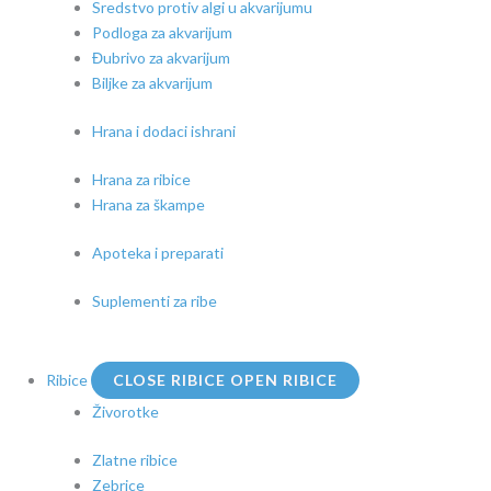
Sredstvo protiv algi u akvarijumu
Podloga za akvarijum
Đubrivo za akvarijum
Biljke za akvarijum
Hrana i dodaci ishrani
Hrana za ribice
Hrana za škampe
Apoteka i preparati
Suplementi za ribe
Ribice
CLOSE RIBICE
OPEN RIBICE
Živorotke
Zlatne ribice
Zebrice