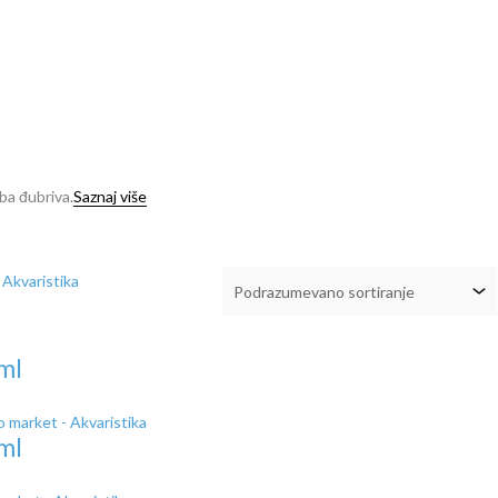
ba đubriva.
Saznaj više
ml
ml