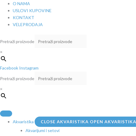
Pređi
O NAMA
na
USLOVI KUPOVINE
sadržaj
KONTAKT
VELEPRODAJA
Pretraži proizvode
×
Facebook
Instagram
Pretraži proizvode
×
Akvaristika
CLOSE AKVARISTIKA
OPEN AKVARISTIK
Akvarijumi i setovi