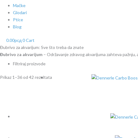
Mačke
Glodari
Ptice
Blog
0.00
рсд
0
Cart
Đubrivo za akvarijum: Sve što treba da znate
Đubrivo za akvarijum
– Održavanje zdravog akvarijuma zahteva pažnju, a
Filtriraj proizvode
Prikaz 1–36 od 42 rezultata