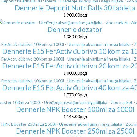
Dennerle Deponit NutriBalls 30 tableta
1,900.00
рсд
Dennerle dozator
1,380.00
рсд
Dennerle E15 FerActiv đubrivo 10 kom za 1
Dennerle E15 FerActiv đubrivo 20 kom za 2
1,000.00
рсд
Dennerle E15 FerActiv đubrivo 40 kom za 4
1,770.00
рсд
Dennerle NPK Booster 100ml za 1000l
1,145.00
рсд
Dennerle NPK Booster 250ml za 2500l