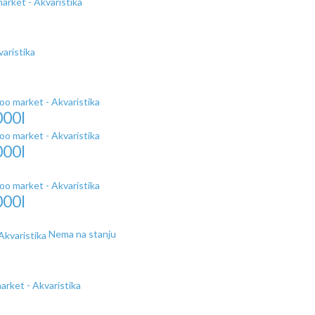
000l
000l
000l
Nema na stanju