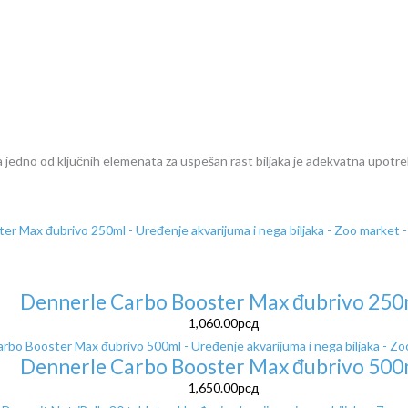
 jedno od ključnih elemenata za uspešan rast biljaka je adekvatna upotre
Dennerle Carbo Booster Max đubrivo 250
1,060.00
рсд
Dennerle Carbo Booster Max đubrivo 500
1,650.00
рсд