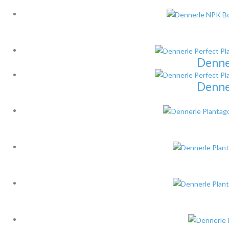
Denner
Denner