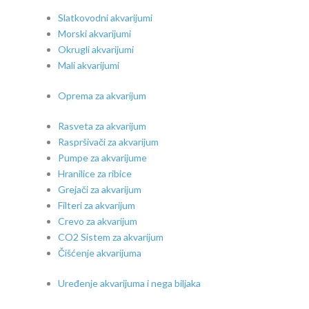
Slatkovodni akvarijumi
Morski akvarijumi
Okrugli akvarijumi
Mali akvarijumi
Oprema za akvarijum
Rasveta za akvarijum
Raspršivači za akvarijum
Pumpe za akvarijume
Hranilice za ribice
Grejači za akvarijum
Filteri za akvarijum
Crevo za akvarijum
CO2 Sistem za akvarijum
Čišćenje akvarijuma
Uređenje akvarijuma i nega biljaka