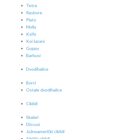
Tetre
Rasbore
Platy
Molly
Ksifo
Koi šarani
Guppy
Barbusi
Dvodihalice
Borci
Ostale dvodihalice
Ciklidi
Skalari
Discusi
Južnoamerički ciklidi
Afrički ciklidi