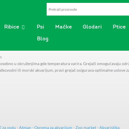
AKVARISTIKA
OPEN RIBICE
Ribice
Psi
Mačke
Glodari
Ptice
Blog
m
posebno u okruženjima gde temperatura varira. Grejači omogućavaju održa
slatkovodni ili morski akvarijum, pravi grejač osigurava optimalne uslove za