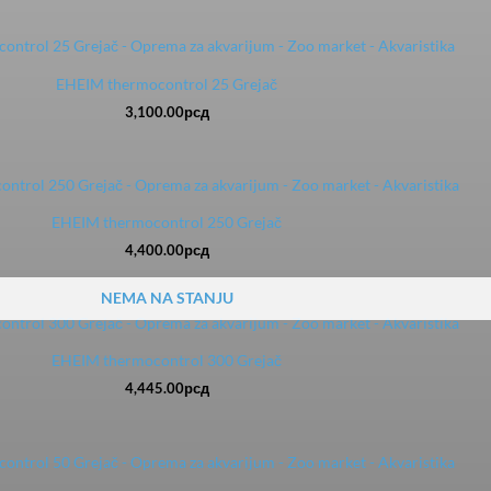
EHEIM thermocontrol 25 Grejač
3,100.00
рсд
EHEIM thermocontrol 250 Grejač
4,400.00
рсд
NEMA NA STANJU
EHEIM thermocontrol 300 Grejač
4,445.00
рсд