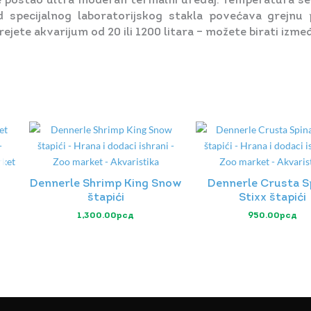
postao ultra moderan termalni uređaj. Temperatura se mo
pecijalnog laboratorijskog stakla povećava grejnu p
rejete akvarijum od 20 ili 1200 litara – možete birati izmeđ
Dennerle Shrimp King Snow
Dennerle Crusta S
štapići
Stixx štapići
1,300.00
рсд
950.00
рсд