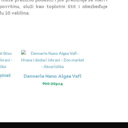
že precizno podesiti i još preciznije se meri i
ovršinu, služi kao toplotni štit i obezbeđuje
u 10 veličina.
pinat
Dennerle Nano Algea Vafl
900.00
рсд