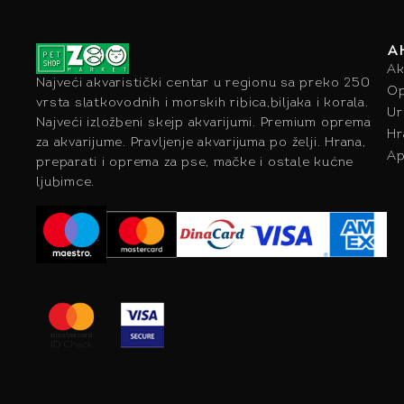
A
Ak
Najveći akvaristički centar u regionu sa preko 250
Op
vrsta slatkovodnih i morskih ribica,biljaka i korala.
Ur
Najveći izložbeni skejp akvarijumi. Premium oprema
Hr
za akvarijume. Pravljenje akvarijuma po želji. Hrana,
Ap
preparati i oprema za pse, mačke i ostale kućne
ljubimce.