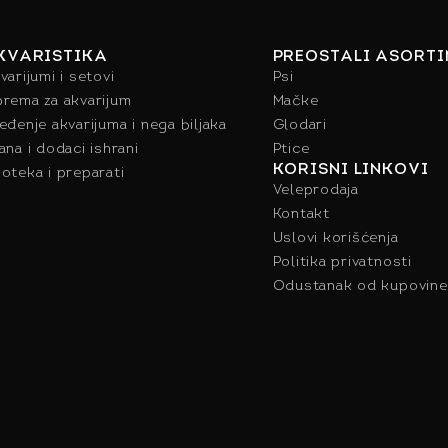
KVARISTIKA
PREOSTALI ASORT
varijumi i setovi
Psi
rema za akvarijum
Mačke
eđenje akvarijuma i nega biljaka
Glodari
ana i dodaci ishrani
Ptice
KORISNI LINKOVI
oteka i preparati
Veleprodaja
Kontakt
Uslovi korišćenja
Politika privatnosti
Odustanak od kupovine