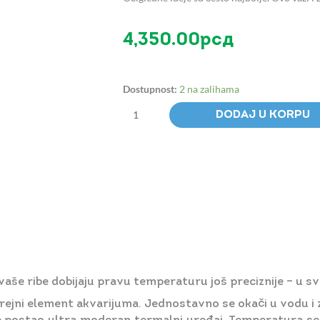
4,350.00
рсд
EHEIM
Dostupnost:
2 na zalihama
thermocontrol
e75
DODAJ U KORPU
Grejač
količina
še ribe dobijaju pravu temperaturu još preciznije – u s
grejni element akvarijuma. Jednostavno se okači u vodu i zag