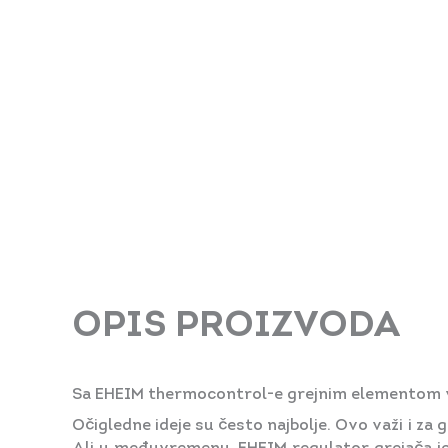
OPIS PROIZVODA
Sa EHEIM thermocontrol-e grejnim elementom va
Očigledne ideje su često najbolje. Ovo važi i za 