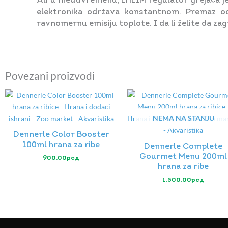
Ali u međuvremenu, EHEIM regulator grejača je 
elektronika održava konstantnom. Premaz od s
ravnomernu emisiju toplote. I da li želite da zag
Povezani proizvodi
NEMA NA STANJU
Dennerle Color Booster
100ml hrana za ribe
Dennerle Complete
Gourmet Menu 200ml
900.00
рсд
hrana za ribe
1,500.00
рсд