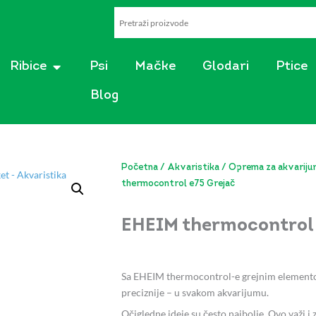
AKVARISTIKA
OPEN RIBICE
Ribice
Psi
Mačke
Glodari
Ptice
Blog
Početna
/
Akvaristika
/
Oprema za akvarij
thermocontrol e75 Grejač
EHEIM thermocontrol 
Sa EHEIM thermocontrol-e grejnim elemento
preciznije – u svakom akvarijumu.
Očigledne ideje su često najbolje. Ovo važi i