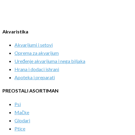
Akvaristika
Akvarijumi i setovi
Oprema za akvarijum
Uređenje akvarijuma i nega biljaka
Hrana i dodaci ishrani
Apoteka i preparati
PREOSTALI ASORTIMAN
Psi
Mačke
Glodari
Ptice