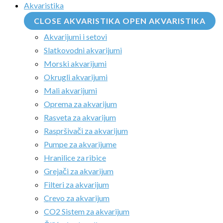
Akvaristika
CLOSE AKVARISTIKA
OPEN AKVARISTIKA
Akvarijumi i setovi
Slatkovodni akvarijumi
Morski akvarijumi
Okrugli akvarijumi
Mali akvarijumi
Oprema za akvarijum
Rasveta za akvarijum
Raspršivači za akvarijum
Pumpe za akvarijume
Hranilice za ribice
Grejači za akvarijum
Filteri za akvarijum
Crevo za akvarijum
CO2 Sistem za akvarijum