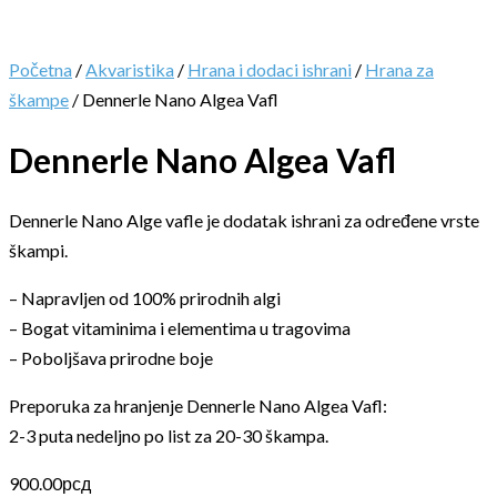
Početna
/
Akvaristika
/
Hrana i dodaci ishrani
/
Hrana za
škampe
/ Dennerle Nano Algea Vafl
Dennerle Nano Algea Vafl
Dennerle Nano Alge vafle je dodatak ishrani za određene vrste
škampi.
– Napravljen od 100% prirodnih algi
– Bogat vitaminima i elementima u tragovima
– Poboljšava prirodne boje
Preporuka za hranjenje Dennerle Nano Algea Vafl:
2-3 puta nedeljno po list za 20-30 škampa.
900.00
рсд