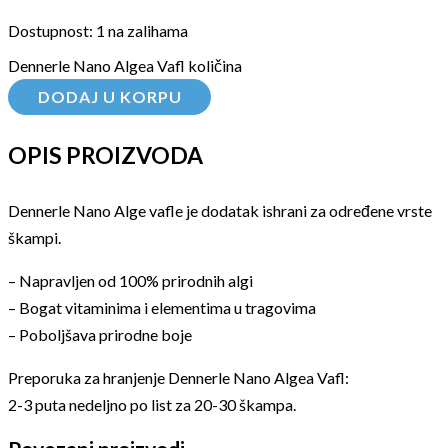
Dostupnost:
1 na zalihama
Dennerle Nano Algea Vafl količina
DODAJ U KORPU
OPIS PROIZVODA
Dennerle Nano Alge vafle je dodatak ishrani za određene vrste
škampi.
– Napravljen od 100% prirodnih algi
– Bogat vitaminima i elementima u tragovima
– Poboljšava prirodne boje
Preporuka za hranjenje Dennerle Nano Algea Vafl:
2-3 puta nedeljno po list za 20-30 škampa.