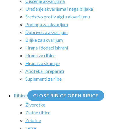
Čišćenje akvarijuma
Uređenje akvarijuma i nega biljaka
Sredstvo protiv algi u akvarijumu
Podloga za akvarijum
Đubrivo za akvarijum
Biljke za akvarijum
Hrana i dodaci ishrani
Hrana za ribice
Hrana za škampe
Apoteka i preparati
Suplementi za ribe
Ribice
CLOSE RIBICE
OPEN RIBICE
Živorotke
Zlatne ribice
Zebrice
Tetre