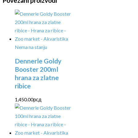
Povezani proizvodi
Nema na stanju
Dennerle Goldy
Booster 200ml
hrana za zlatne
ribice
1,450.00
рсд