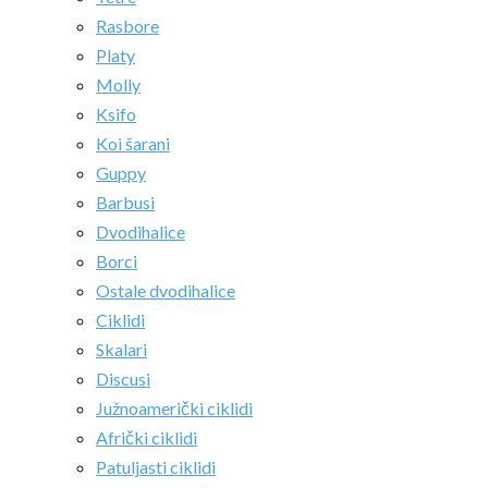
Rasbore
Platy
Molly
Ksifo
Koi šarani
Guppy
Barbusi
Dvodihalice
Borci
Ostale dvodihalice
Ciklidi
Skalari
Discusi
Južnoamerički ciklidi
Afrički ciklidi
Patuljasti ciklidi