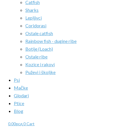
Catfish
Sharks
Lepljivci
Coridorasi
Ostale catfish
Rainbow fish - dugine ribe
Botije (Loach)
Ostale ribe
Kozice i rakovi
Puževi i školjke
Psi
Mačke
Glodari
Ptice
Blog
0.00
рсд
0
Cart