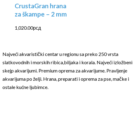
CrustaGran hrana
za škampe – 2 mm
1,020.00
рсд
Najveći akvaristički centar u regionu sa preko 250 vrsta
slatkovodnih i morskih ribica,biljaka i korala. Najveći izložbeni
skejp akvarijumi. Premium oprema za akvarijume. Pravljenje
akvarijuma po želji. Hrana, preparati i oprema za pse, mačke i
ostale kućne ljubimce.