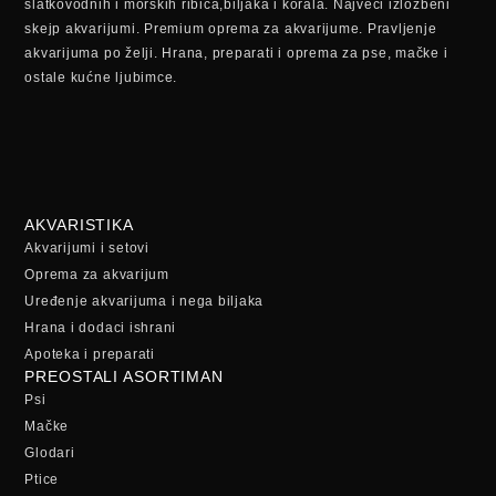
slatkovodnih i morskih ribica,biljaka i korala. Najveći izložbeni
skejp akvarijumi. Premium oprema za akvarijume. Pravljenje
akvarijuma po želji. Hrana, preparati i oprema za pse, mačke i
ostale kućne ljubimce.
AKVARISTIKA
Akvarijumi i setovi
Oprema za akvarijum
Uređenje akvarijuma i nega biljaka
Hrana i dodaci ishrani
Apoteka i preparati
PREOSTALI ASORTIMAN
Psi
Mačke
Glodari
Ptice