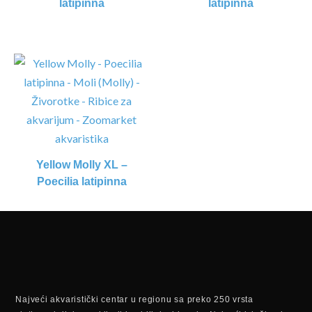
latipinna
latipinna
Yellow Molly XL –
Poecilia latipinna
Najveći akvaristički centar u regionu sa preko 250 vrsta