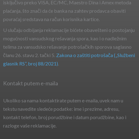
isključivo preko VISA, EC/MC, Maestro Dina i Amex metoda
plaćanja, što znači da će banka na zahtev prodavca obaviti
povraćaj sredstava na račun korisnika kartice.
U slučaju odbijanja reklamacije bićete obavešteni o postojanju
mogućnosti vansudskog rešavanja spora, kao i o nadležnim
telima za vansudsko rešavanje potrošačkih sporova saglasno
članu 26. stavu 2. tački 5.
Zakona o zaštiti potrošača („Službeni
glasnik RS”, broj 88/2021)
.
Kontakt putem e-maila
Ukoliko sa nama kontaktirate putem e-maila, uvek nam u
tekstu navedite sledeće podatke: ime i prezime, adresu,
kontakt telefon, broj porudžbine i datum porudžbine, kao i
razloge vaše reklamacije.