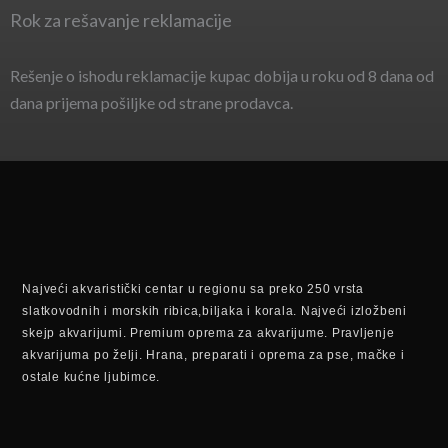
Rok za rešavanje reklamacije
Rešenje o ishodu reklamacije kupac dobija u roku od 8 dana od
dana prijema pošiljke od strane prodavca.
Najveći akvaristički centar u regionu sa preko 250 vrsta
slatkovodnih i morskih ribica,biljaka i korala. Najveći izložbeni
skejp akvarijumi. Premium oprema za akvarijume. Pravljenje
akvarijuma po želji. Hrana, preparati i oprema za pse, mačke i
ostale kućne ljubimce.