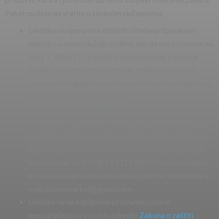
Paket možete da vratite u sledećim slučajevima:
Ukoliko na njemu ima vidljivih oštećenja (pocepani
delovi) – u ovom slučaju molimo Vas da nas pozovete na
broj: + 381 63 111 00 80 ili nam pošaljete e-mail sa
svojim podacima (ime i prezime, telefon) na e-mail:
nszoomarket@gmail.com i navedete razlog zbog koga
ste odbili da preuzmete paket.
Ukoliko ste primili pošiljku i nakon otvaranja kutije ste
ustanovili da isporučena roba ne odgovara naručenoj ili
podaci na računu nisu odgovarajući, molimo Vas da nas
najkasnije u roku od 24h od trenutka prijema pošiljke
pozovete na broj: + 381 63 111 00 80 ili nam pošaljete
e-mail sa svojim podacima (ime i prezime, telefon) na e-
mail: nszoomarket@gmail.com.
Ukoliko se na kupljenom proizvodu pojave
neusaglašenosti u smislu odredbi
Zakona o zaštiti