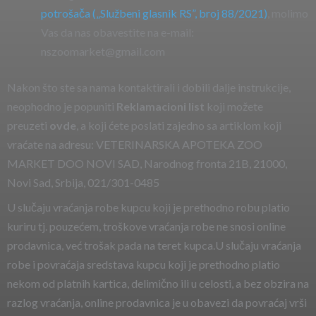
potrošača („Službeni glasnik RS”, broj 88/2021)
, molimo
Vas da nas obavestite na e-mail:
nszoomarket@gmail.com
Nakon što ste sa nama kontaktirali i dobili dalje instrukcije,
neophodno je popuniti
Reklamacioni list
koji možete
preuzeti
ovde
, a koji ćete poslati zajedno sa artiklom koji
vraćate na adresu: VETERINARSKA APOTEKA ZOO
MARKET DOO NOVI SAD, Narodnog fronta 21B, 21000,
Novi Sad, Srbija, 021/301-0485
U slučaju vraćanja robe kupcu koji je prethodno robu platio
kuriru tj. pouzećem, troškove vraćanja robe ne snosi online
prodavnica, već trošak pada na teret kupca.U slučaju vraćanja
robe i povraćaja sredstava kupcu koji je prethodno platio
nekom od platnih kartica, delimično ili u celosti, a bez obzira na
razlog vraćanja, online prodavnica je u obavezi da povraćaj vrši