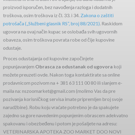
proizvod isporučen, bez navođenja razloga i dodatnih
troškova, osim troškova iz čl. 33. i 34.
Zakona o zaštiti
potrošača („Službeni glasnik RS”, broj 88/2021)
. Raskidom
ugovora na ovaj način kupac se oslobađa svih ugovornih
obaveza, osim troškova povrata robe od čije kupovine
odustaje.
Proces odustajanja od kupovine započinjete
popunjavanjem
Obrasca za odustanak od ugovora
koji
možete preuzeti ovde. Nakon toga kontaktirate sa online
prodavnicom pozivom na + 381 63 111 00 80 ili slanjem e-
maila na: nszoomarket@gmail.com (molimo Vas da pre
pozivanja korisničkog servisa imate pripremljen broj svoje
narudžbine). Robu koju vraćate potrebno je da spakujete
zajedno sa gore navedenim popunjenim obrascem adekvatno
spakovanu i obezbeđenu i potom je pošaljete na adresu:
VETERINARSKA APOTEKA ZOO MARKET DOO NOVI