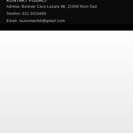
KONTAKT PODACI
Adresa: Bulevar Cara Lazara 98, 21000 Novi Sad
Telefon: 021 3010485
Email: nszoomarket@gmail.com