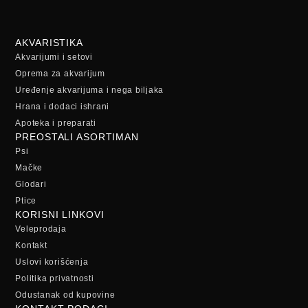
AKVARISTIKA
Akvarijumi i setovi
Oprema za akvarijum
Uređenje akvarijuma i nega biljaka
Hrana i dodaci ishrani
Apoteka i preparati
PREOSTALI ASORTIMAN
Psi
Mačke
Glodari
Ptice
KORISNI LINKOVI
Veleprodaja
Kontakt
Uslovi korišćenja
Politika privatnosti
Odustanak od kupovine