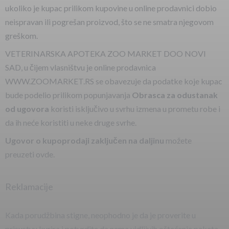
ukoliko je kupac prilikom kupovine u online prodavnici dobio
neispravan ili pogrešan proizvod, što se ne smatra njegovom
greškom.
VETERINARSKA APOTEKA ZOO MARKET DOO NOVI
SAD, u čijem vlasništvu je online prodavnica
WWW.ZOOMARKET.RS se obavezuje da podatke koje kupac
bude podelio prilikom popunjavanja
Obrasca za odustanak
od ugovora
koristi isključivo u svrhu izmena u prometu robe i
da ih neće koristiti u neke druge svrhe.
Ugovor o kupoprodaji zaključen na daljinu
možete
preuzeti ovde.
Reklamacije
Kada porudžbina stigne, neophodno je da je proverite u
prisustvu kurira i potvrdite da nema vidljivih oštećenja paketa.