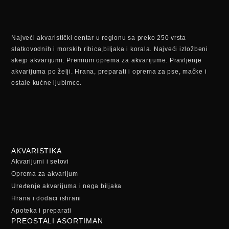
Najveći akvaristički centar u regionu sa preko 250 vrsta
slatkovodnih i morskih ribica,biljaka i korala. Najveći izložbeni
skejp akvarijumi. Premium oprema za akvarijume. Pravljenje
akvarijuma po želji. Hrana, preparati i oprema za pse, mačke i
ostale kućne ljubimce.
AKVARISTIKA
Akvarijumi i setovi
Oprema za akvarijum
Uređenje akvarijuma i nega biljaka
Hrana i dodaci ishrani
Apoteka i preparati
PREOSTALI ASORTIMAN