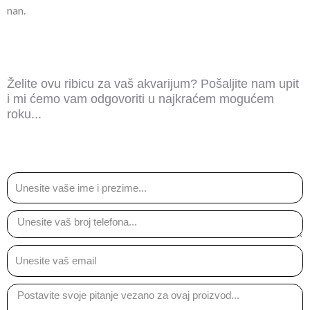
nan.
Želite ovu ribicu za vaš akvarijum? Pošaljite nam upit
i mi ćemo vam odgovoriti u najkraćem mogućem
roku...
Ime
Email
Message