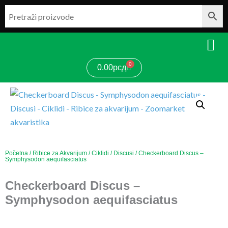
Pređi
na
sadržaj
0
Cart
0.00
рсд
Početna
/
Ribice za Akvarijum
/
Ciklidi
/
Discusi
/ Checkerboard Discus –
Symphysodon aequifasciatus
Checkerboard Discus –
Symphysodon aequifasciatus