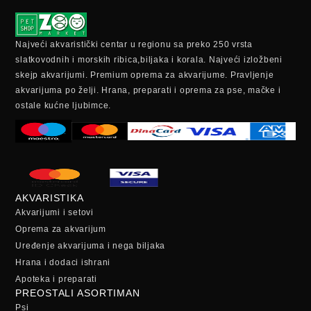
Najveći akvaristički centar u regionu sa preko 250 vrsta
slatkovodnih i morskih ribica,biljaka i korala. Najveći izložbeni
skejp akvarijumi. Premium oprema za akvarijume. Pravljenje
akvarijuma po želji. Hrana, preparati i oprema za pse, mačke i
ostale kućne ljubimce.
AKVARISTIKA
Akvarijumi i setovi
Oprema za akvarijum
Uređenje akvarijuma i nega biljaka
Hrana i dodaci ishrani
Apoteka i preparati
PREOSTALI ASORTIMAN
Psi