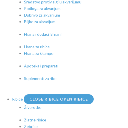
Sredstvo protiv algi u akvarijumu
Podloga za akvarijum
Đubrivo za akvarijum
Biljke za akvarijum
Hrana i dodaci ishrani
Hrana za ribice
Hrana za škampe
Apoteka i preparati
Suplementi za ribe
Ribice
CLOSE RIBICE
OPEN RIBICE
Živorotke
Zlatne ribice
Zebrice