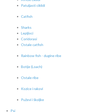
Patuljasti ciklidi
Catfish
Sharks
Lepljivci
Coridorasi
Ostale catfish
Rainbow fish - dugine ribe
Botije (Loach)
Ostale ribe
Kozice i rakovi
Puževi i školjke
Psi