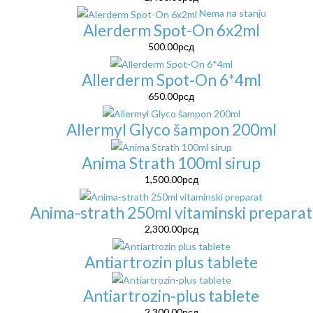
Nema na stanju
Alerderm Spot-On 6x2ml
500.00
рсд
Allerderm Spot-On 6*4ml
650.00
рсд
Allermyl Glyco šampon 200ml
Anima Strath 100ml sirup
1,500.00
рсд
Anima-strath 250ml vitaminski preparat
2,300.00
рсд
Antiartrozin plus tablete
Antiartrozin-plus tablete
2,300.00
рсд