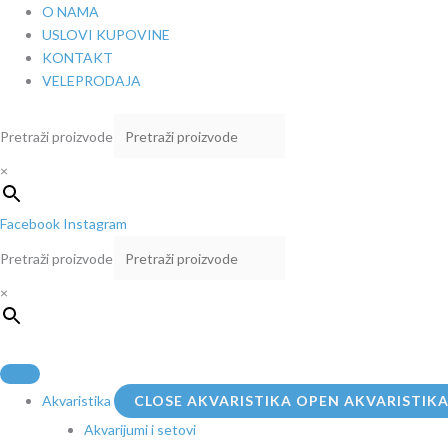
Pređi
O NAMA
na
USLOVI KUPOVINE
sadržaj
KONTAKT
VELEPRODAJA
Pretraži proizvode
×
Facebook
Instagram
Pretraži proizvode
×
Akvaristika
CLOSE AKVARISTIKA
OPEN AKVARISTIK
Akvarijumi i setovi