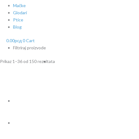
Mačke
Glodari
Ptice
Blog
0.00
рсд
0
Cart
Filtriraj proizvode
Prikaz 1–36 od 150 rezultata