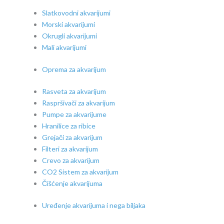
Slatkovodni akvarijumi
Morski akvarijumi
Okrugli akvarijumi
Mali akvarijumi
Oprema za akvarijum
Rasveta za akvarijum
Raspršivači za akvarijum
Pumpe za akvarijume
Hranilice za ribice
Grejači za akvarijum
Filteri za akvarijum
Crevo za akvarijum
CO2 Sistem za akvarijum
Čišćenje akvarijuma
Uređenje akvarijuma i nega biljaka