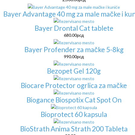
Bayer Advantage 40 mg za male mačke i kun
Bayer Drontal Cat tablete
680.00
рсд
Bayer Profender za mačke 5-8kg
990.00
рсд
Bezopet Gel 120g
Biocare Protector ogrlica za mačke
Biogance Biospotix Cat Spot On
Bioprotect 60 kapsula
BioStrath Anima Strath 200 Tableta