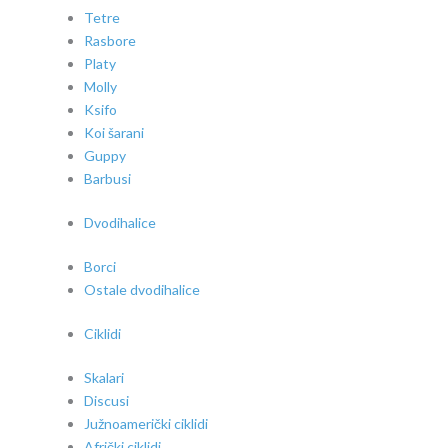
Tetre
Rasbore
Platy
Molly
Ksifo
Koi šarani
Guppy
Barbusi
Dvodihalice
Borci
Ostale dvodihalice
Ciklidi
Skalari
Discusi
Južnoamerički ciklidi
Afrički ciklidi