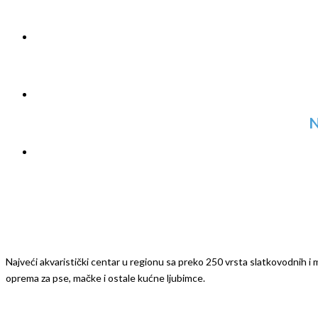
N
Najveći akvaristički centar u regionu sa preko 250 vrsta slatkovodnih i mo
oprema za pse, mačke i ostale kućne ljubimce.