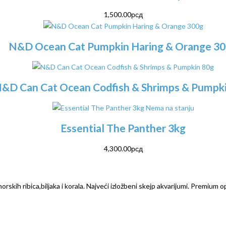
1,500.00
рсд
N&D Ocean Cat Pumpkin Haring & Orange 3
&D Can Cat Ocean Codfish & Shrimps & Pumpk
Nema na stanju
Essential The Panther 3kg
4,300.00
рсд
rskih ribica,biljaka i korala. Najveći izložbeni skejp akvarijumi. Premium o