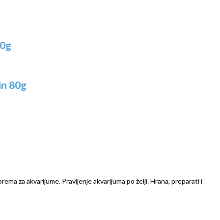
00g
in 80g
prema za akvarijume. Pravljenje akvarijuma po želji. Hrana, preparati i