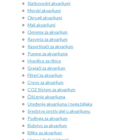
Slatkovodni akvarijumi
Morski akvarijumi
Okrugli akvarijumi
Mali akvarijumi
Oprema za akvarijum
Rasveta za akvarijum
Raspršivači za akvarijum
Pumpe za akvarijume
Hranilice za ribice
Grejači za akvarijum
Filteri za akvarijum
Crevo za akvarijum
CO2 Sistem za akvarijum
Čišćenje akvarijuma
Uređenje akvarijuma i nega biljaka
Sredstvo protiv algi u akvarijumu
Podloga za akvarijum
Đubrivo za akvarijum
Biljke za akvarijum
Hrana i dodaci ishrani