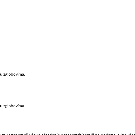
u zglobovima.
u zglobovima.
 regeneraciju ćelija oštećenih osteoartritisom ili povredama, a ima ulogu