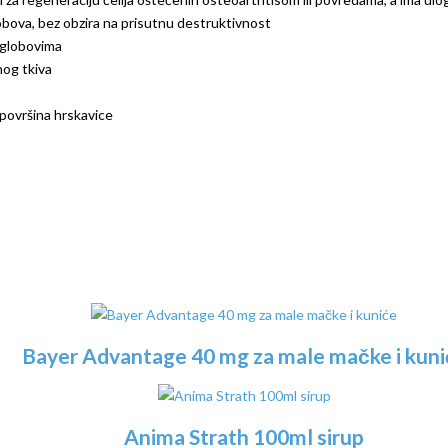
globova, bez obzira na prisutnu destruktivnost
zglobovima
nog tkiva
 površina hrskavice
Bayer Advantage 40 mg za male mačke i kuni
Anima Strath 100ml sirup