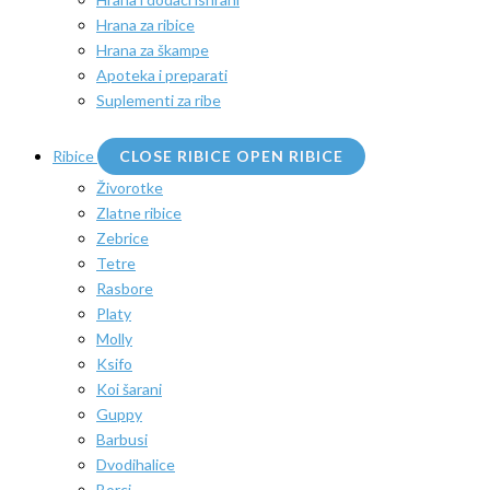
Hrana za ribice
Hrana za škampe
Apoteka i preparati
Suplementi za ribe
Ribice
CLOSE RIBICE
OPEN RIBICE
Živorotke
Zlatne ribice
Zebrice
Tetre
Rasbore
Platy
Molly
Ksifo
Koi šarani
Guppy
Barbusi
Dvodihalice
Borci