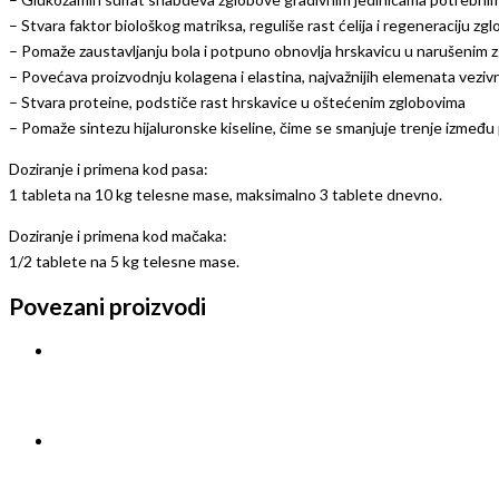
– Stvara faktor biološkog matriksa, reguliše rast ćelija i regeneraciju z
– Pomaže zaustavljanju bola i potpuno obnovlja hrskavicu u narušenim 
– Povećava proizvodnju kolagena i elastina, najvažnijih elemenata veziv
– Stvara proteine, podstiče rast hrskavice u oštećenim zglobovima
– Pomaže sintezu hijaluronske kiseline, čime se smanjuje trenje između
Doziranje i primena kod pasa:
1 tableta na 10 kg telesne mase, maksimalno 3 tablete dnevno.
Doziranje i primena kod mačaka:
1/2 tablete na 5 kg telesne mase.
Povezani proizvodi