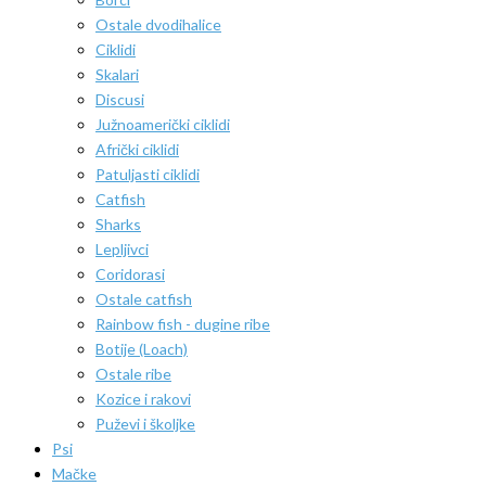
Ostale dvodihalice
Ciklidi
Skalari
Discusi
Južnoamerički ciklidi
Afrički ciklidi
Patuljasti ciklidi
Catfish
Sharks
Lepljivci
Coridorasi
Ostale catfish
Rainbow fish - dugine ribe
Botije (Loach)
Ostale ribe
Kozice i rakovi
Puževi i školjke
Psi
Mačke