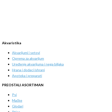
Akvaristika
Akvarijumi i setovi
Oprema za akvarijum
Uređenje akvarijuma i nega biljaka
Hrana i dodaci ishrani
Apoteka i preparati
PREOSTALI ASORTIMAN
Psi
Mačke
Glodari
Ptice