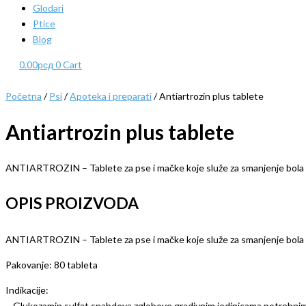
Glodari
Ptice
Blog
0.00
рсд
0
Cart
Početna
/
Psi
/
Apoteka i preparati
/ Antiartrozin plus tablete
Antiartrozin plus tablete
ANTIARTROZIN – Tablete za pse i mačke koje služe za smanjenje bola 
OPIS PROIZVODA
ANTIARTROZIN – Tablete za pse i mačke koje služe za smanjenje bola 
Pakovanje: 80 tableta
Indikacije:
– Glukozamin sulfat snabdeva zglobove gradivnim jedinicama potrebnim za