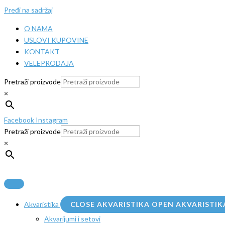
Pređi na sadržaj
O NAMA
USLOVI KUPOVINE
KONTAKT
VELEPRODAJA
Pretraži proizvode
×
Facebook
Instagram
Pretraži proizvode
×
Akvaristika
CLOSE AKVARISTIKA
OPEN AKVARISTIK
Akvarijumi i setovi