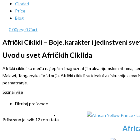
Glodari
Ptice
Blog
0.00
рсд
0
Cart
Afrički Ciklidi – Boje, karakter i jedinstveni sve
Uvod u svet Afričkih Ciklida
Afrički ciklidi su među najlepšim i najpoznatijim akvarijumskim ribama, ce
Malawi, Tanganyika i Viktorija. Afrički ciklidi su idealni za iskusnije ak
posmatranje.
Saznaj više
Filtriraj proizvode
Prikazano je svih 12 rezultata
Afric