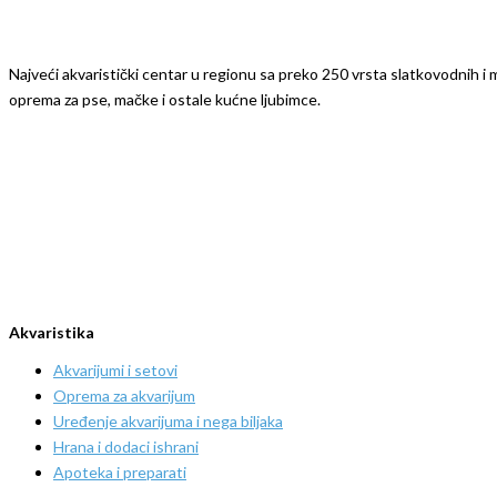
Najveći akvaristički centar u regionu sa preko 250 vrsta slatkovodnih i mo
oprema za pse, mačke i ostale kućne ljubimce.
Akvaristika
Akvarijumi i setovi
Oprema za akvarijum
Uređenje akvarijuma i nega biljaka
Hrana i dodaci ishrani
Apoteka i preparati