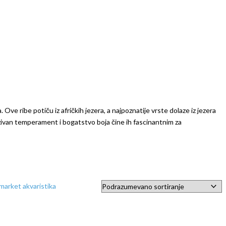
Ove ribe potiču iz afričkih jezera, a najpoznatije vrste dolaze iz jezera
ntenzivan temperament i bogatstvo boja čine ih fascinantnim za