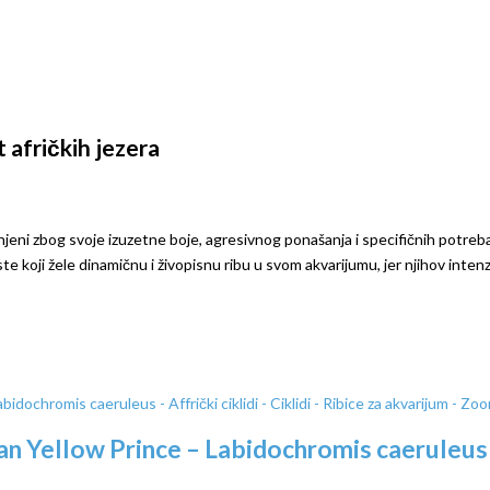
t afričkih jezera
njeni zbog svoje izuzetne boje, agresivnog ponašanja i specifičnih potreba. 
variste koji žele dinamičnu i živopisnu ribu u svom akvarijumu, jer njihov i
an Yellow Prince – Labidochromis caeruleus