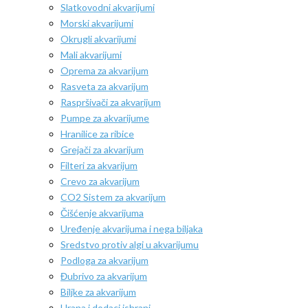
Slatkovodni akvarijumi
Morski akvarijumi
Okrugli akvarijumi
Mali akvarijumi
Oprema za akvarijum
Rasveta za akvarijum
Raspršivači za akvarijum
Pumpe za akvarijume
Hranilice za ribice
Grejači za akvarijum
Filteri za akvarijum
Crevo za akvarijum
CO2 Sistem za akvarijum
Čišćenje akvarijuma
Uređenje akvarijuma i nega biljaka
Sredstvo protiv algi u akvarijumu
Podloga za akvarijum
Đubrivo za akvarijum
Biljke za akvarijum
Hrana i dodaci ishrani