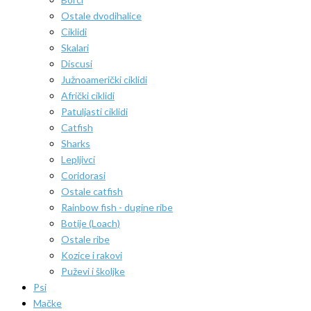
Ostale dvodihalice
Ciklidi
Skalari
Discusi
Južnoamerički ciklidi
Afrički ciklidi
Patuljasti ciklidi
Catfish
Sharks
Lepljivci
Coridorasi
Ostale catfish
Rainbow fish - dugine ribe
Botije (Loach)
Ostale ribe
Kozice i rakovi
Puževi i školjke
Psi
Mačke