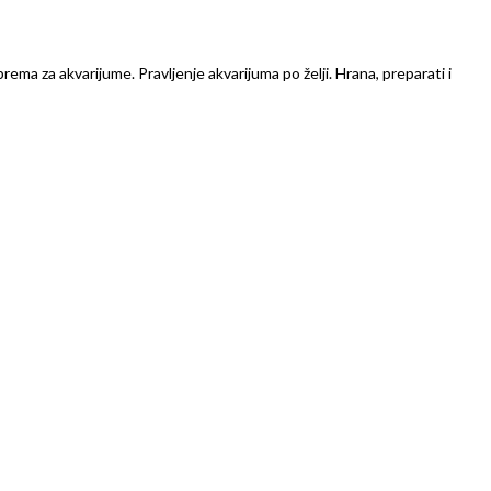
prema za akvarijume. Pravljenje akvarijuma po želji. Hrana, preparati i