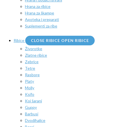
Hrana za ribice
Hrana za škampe
Apoteka i preparati
Suplementi za ribe
Ribice
CLOSE RIBICE
OPEN RIBICE
Živorotke
Zlatne ribice
Zebrice
Tetre
Rasbore
Platy
Molly
Ksifo
Koi šarani
Guppy
Barbusi
Dvodihalice
Borci