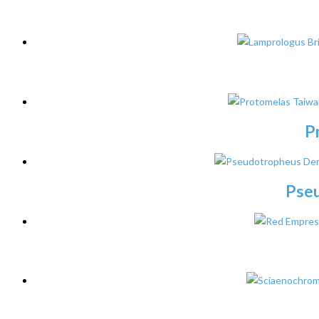
P
Pse