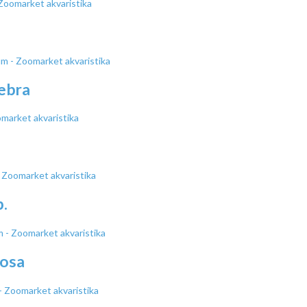
ebra
.
tosa