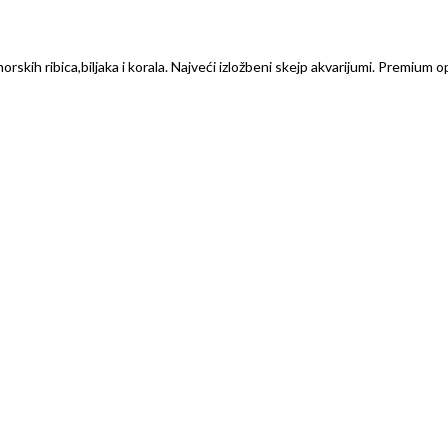
rskih ribica,biljaka i korala. Najveći izložbeni skejp akvarijumi. Premium o