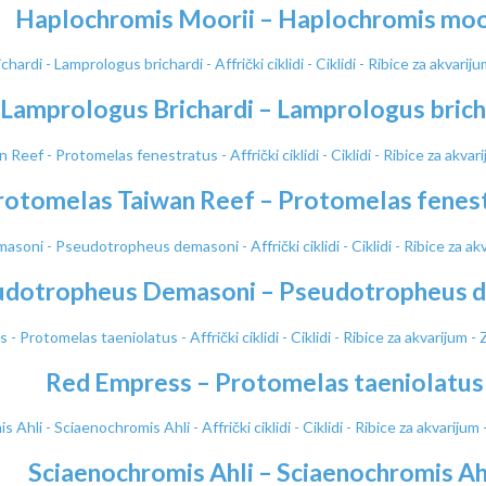
Haplochromis Moorii – Haplochromis moo
Lamprologus Brichardi – Lamprologus brich
rotomelas Taiwan Reef – Protomelas fenes
udotropheus Demasoni – Pseudotropheus 
Red Empress – Protomelas taeniolatus
Sciaenochromis Ahli – Sciaenochromis Ah