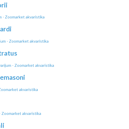
rii
ardi
tratus
demasoni
li