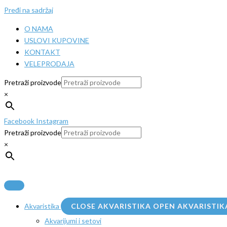
Pređi na sadržaj
O NAMA
USLOVI KUPOVINE
KONTAKT
VELEPRODAJA
Pretraži proizvode
×
Facebook
Instagram
Pretraži proizvode
×
Akvaristika
CLOSE AKVARISTIKA
OPEN AKVARISTIK
Akvarijumi i setovi