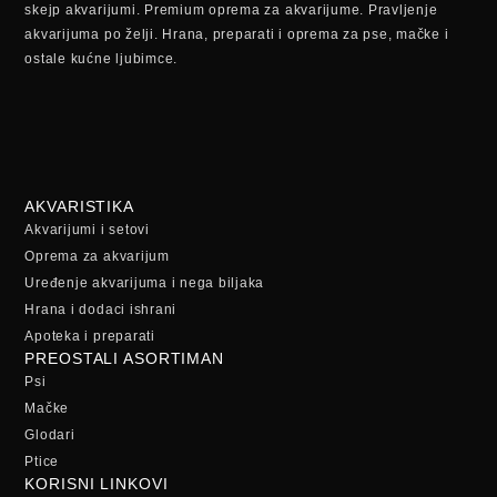
skejp akvarijumi. Premium oprema za akvarijume. Pravljenje
akvarijuma po želji. Hrana, preparati i oprema za pse, mačke i
ostale kućne ljubimce.
AKVARISTIKA
Akvarijumi i setovi
Oprema za akvarijum
Uređenje akvarijuma i nega biljaka
Hrana i dodaci ishrani
Apoteka i preparati
PREOSTALI ASORTIMAN
Psi
Mačke
Glodari
Ptice
KORISNI LINKOVI