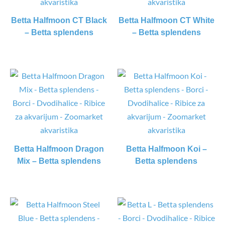
Betta Halfmoon CT Black
Betta Halfmoon CT White
– Betta splendens
– Betta splendens
Betta Halfmoon Dragon
Betta Halfmoon Koi –
Mix – Betta splendens
Betta splendens