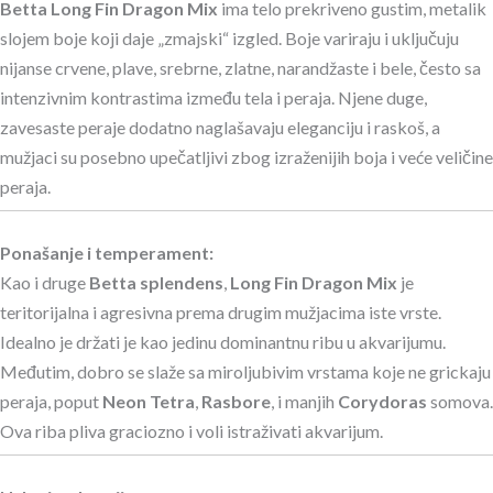
Betta Long Fin Dragon Mix
ima telo prekriveno gustim, metalik
slojem boje koji daje „zmajski“ izgled. Boje variraju i uključuju
nijanse crvene, plave, srebrne, zlatne, narandžaste i bele, često sa
intenzivnim kontrastima između tela i peraja. Njene duge,
zavesaste peraje dodatno naglašavaju eleganciju i raskoš, a
mužjaci su posebno upečatljivi zbog izraženijih boja i veće veličine
peraja.
Ponašanje i temperament:
Kao i druge
Betta splendens
,
Long Fin Dragon Mix
je
teritorijalna i agresivna prema drugim mužjacima iste vrste.
Idealno je držati je kao jedinu dominantnu ribu u akvarijumu.
Međutim, dobro se slaže sa miroljubivim vrstama koje ne grickaju
peraja, poput
Neon Tetra
,
Rasbore
, i manjih
Corydoras
somova.
Ova riba pliva graciozno i voli istraživati akvarijum.