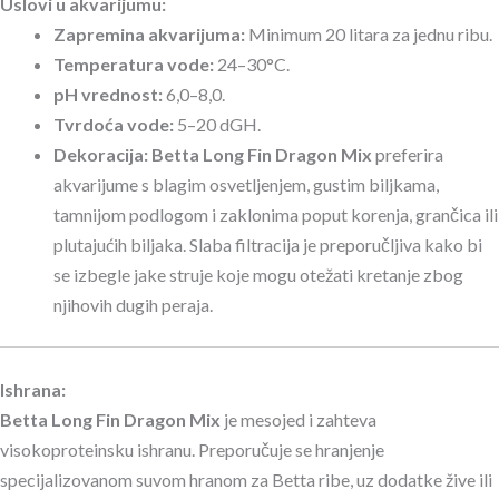
Uslovi u akvarijumu:
Zapremina akvarijuma:
Minimum 20 litara za jednu ribu.
Temperatura vode:
24–30°C.
pH vrednost:
6,0–8,0.
Tvrdoća vode:
5–20 dGH.
Dekoracija:
Betta Long Fin Dragon Mix
preferira
akvarijume s blagim osvetljenjem, gustim biljkama,
tamnijom podlogom i zaklonima poput korenja, grančica ili
plutajućih biljaka. Slaba filtracija je preporučljiva kako bi
se izbegle jake struje koje mogu otežati kretanje zbog
njihovih dugih peraja.
Ishrana:
Betta Long Fin Dragon Mix
je mesojed i zahteva
visokoproteinsku ishranu. Preporučuje se hranjenje
specijalizovanom suvom hranom za Betta ribe, uz dodatke žive ili