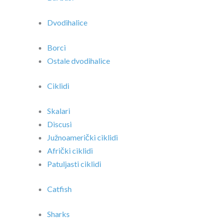
Dvodihalice
Borci
Ostale dvodihalice
Ciklidi
Skalari
Discusi
Južnoamerički ciklidi
Afrički ciklidi
Patuljasti ciklidi
Catfish
Sharks