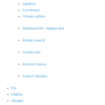
Lepljivci
Coridorasi
Ostale catfish
Rainbow fish - dugine ribe
Botije (Loach)
Ostale ribe
Kozice i rakovi
Puževi i školjke
Psi
Mačke
Glodari