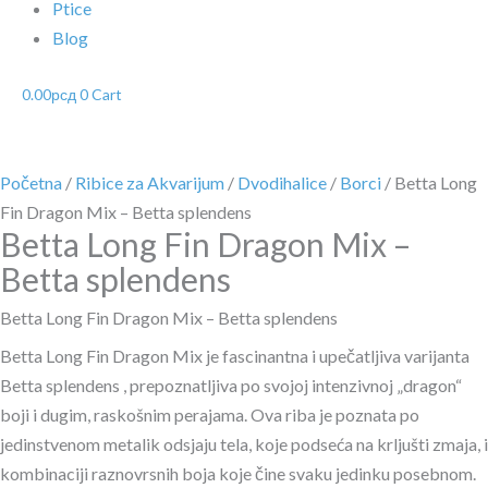
Ptice
Blog
0.00
рсд
0
Cart
Početna
/
Ribice za Akvarijum
/
Dvodihalice
/
Borci
/ Betta Long
Fin Dragon Mix – Betta splendens
Betta Long Fin Dragon Mix –
Betta splendens
Betta Long Fin Dragon Mix – Betta splendens
Betta Long Fin Dragon Mix je fascinantna i upečatljiva varijanta
Betta splendens , prepoznatljiva po svojoj intenzivnoj „dragon“
boji i dugim, raskošnim perajama. Ova riba je poznata po
jedinstvenom metalik odsjaju tela, koje podseća na krljušti zmaja, i
kombinaciji raznovrsnih boja koje čine svaku jedinku posebnom.