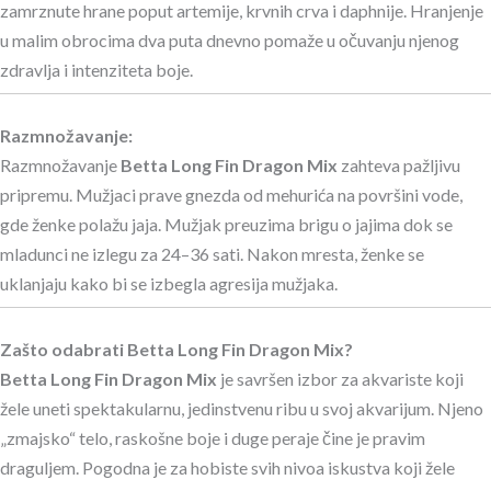
zamrznute hrane poput artemije, krvnih crva i daphnije. Hranjenje
u malim obrocima dva puta dnevno pomaže u očuvanju njenog
zdravlja i intenziteta boje.
Razmnožavanje:
Razmnožavanje
Betta Long Fin Dragon Mix
zahteva pažljivu
pripremu. Mužjaci prave gnezda od mehurića na površini vode,
gde ženke polažu jaja. Mužjak preuzima brigu o jajima dok se
mladunci ne izlegu za 24–36 sati. Nakon mresta, ženke se
uklanjaju kako bi se izbegla agresija mužjaka.
Zašto odabrati Betta Long Fin Dragon Mix?
Betta Long Fin Dragon Mix
je savršen izbor za akvariste koji
žele uneti spektakularnu, jedinstvenu ribu u svoj akvarijum. Njeno
„zmajsko“ telo, raskošne boje i duge peraje čine je pravim
draguljem. Pogodna je za hobiste svih nivoa iskustva koji žele