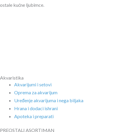
ostale kućne ljubimce.
Akvaristika
Akvarijumi i setovi
Oprema za akvarijum
Uređenje akvarijuma i nega biljaka
Hrana i dodaci ishrani
Apoteka i preparati
PREOSTALI ASORTIMAN