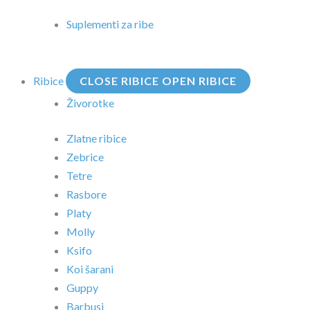
Suplementi za ribe
Ribice
CLOSE RIBICE
OPEN RIBICE
Živorotke
Zlatne ribice
Zebrice
Tetre
Rasbore
Platy
Molly
Ksifo
Koi šarani
Guppy
Barbusi