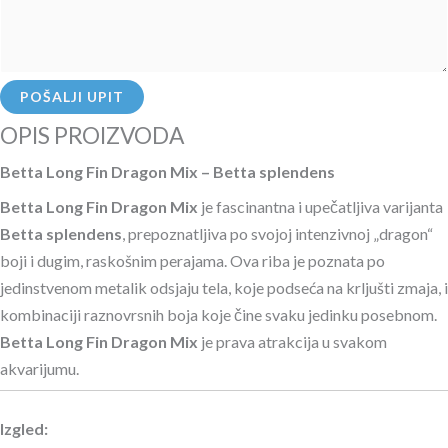
POŠALJI UPIT
OPIS PROIZVODA
Betta Long Fin Dragon Mix – Betta splendens
Betta Long Fin Dragon Mix
je fascinantna i upečatljiva varijanta
Betta splendens
, prepoznatljiva po svojoj intenzivnoj „dragon“
boji i dugim, raskošnim perajama. Ova riba je poznata po
jedinstvenom metalik odsjaju tela, koje podseća na krljušti zmaja, i
kombinaciji raznovrsnih boja koje čine svaku jedinku posebnom.
Betta Long Fin Dragon Mix
je prava atrakcija u svakom
akvarijumu.
Izgled: