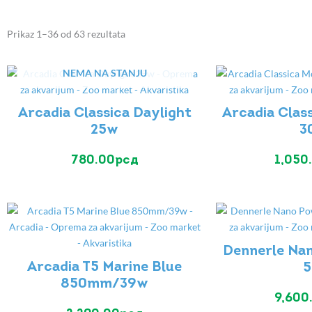
Prikaz 1–36 od 63 rezultata
NEMA NA STANJU
Arcadia Classica Daylight
Arcadia Clas
25w
3
780.00
рсд
1,050
Dennerle Na
Arcadia T5 Marine Blue
5
850mm/39w
9,600