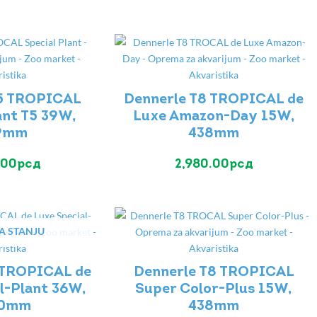
T5 TROPICAL
Dennerle T8 TROPICAL de
ant T5 39W,
Luxe Amazon-Day 15W,
9mm
438mm
.00
рсд
2,980.00
рсд
A STANJU
 TROPICAL de
Dennerle T8 TROPICAL
l-Plant 36W,
Super Color-Plus 15W,
00mm
438mm