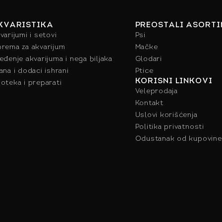
KVARISTIKA
PREOSTALI ASORT
varijumi i setovi
Psi
rema za akvarijum
Mačke
eđenje akvarijuma i nega biljaka
Glodari
ana i dodaci ishrani
Ptice
KORISNI LINKOVI
oteka i preparati
Veleprodaja
Kontakt
Uslovi korišćenja
Politika privatnosti
Odustanak od kupovine