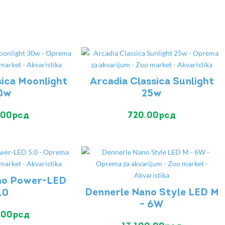
sica Moonlight
Arcadia Classica Sunlight
0w
25w
.00
рсд
720.00
рсд
no Power-LED
Dennerle Nano Style LED M
.0
– 6W
.00
рсд