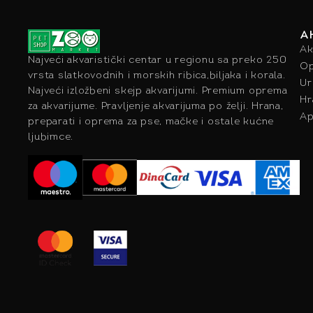
A
Ak
Najveći akvaristički centar u regionu sa preko 250
Op
vrsta slatkovodnih i morskih ribica,biljaka i korala.
Ur
Najveći izložbeni skejp akvarijumi. Premium oprema
Hr
za akvarijume. Pravljenje akvarijuma po želji. Hrana,
Ap
preparati i oprema za pse, mačke i ostale kućne
ljubimce.