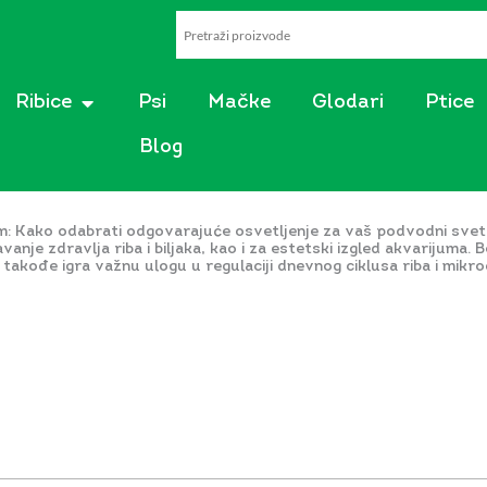
AKVARISTIKA
OPEN RIBICE
Ribice
Psi
Mačke
Glodari
Ptice
Blog
m: Kako odabrati odgovarajuće osvetljenje za vaš podvodni svet
anje zdravlja riba i biljaka, kao i za estetski izgled akvarijuma.
e takođe igra važnu ulogu u regulaciji dnevnog ciklusa riba i mik