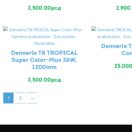
3,500.00
рсд
2,900
Dennerle 
Dennerle T8 TROPICAL
Con
Super Color-Plus 36W,
25,00
1200mm
3,500.00
рсд
1
2
→