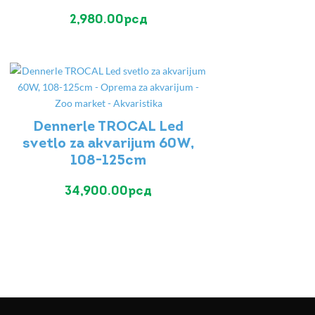
2,980.00
рсд
Dennerle TROCAL Led
svetlo za akvarijum 60W,
108-125cm
34,900.00
рсд