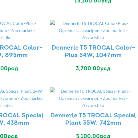
13,100.00
рсд
TROCAL Color-
Dennerle T5 TROCAL Color-
W, 895mm
Plus 54W, 1047mm
.00
рсд
3,700.00
рсд
TROCAL Special
Dennerle T5 TROCAL Special
4W, 438mm
Plant 35W, 742mm
.00
рсд
3,100.00
рсд