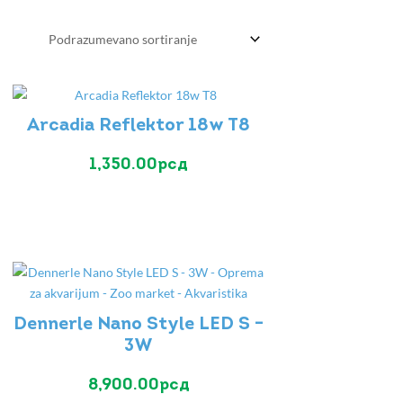
Arcadia Reflektor 18w T8
1,350.00
рсд
Dennerle Nano Style LED S –
3W
8,900.00
рсд