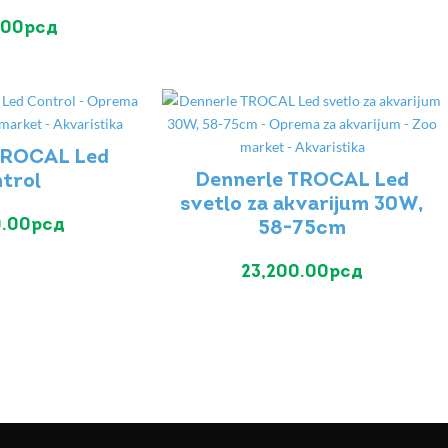
.00
рсд
TROCAL Led
Dennerle TROCAL Led
trol
svetlo za akvarijum 30W,
0.00
рсд
58-75cm
23,200.00
рсд