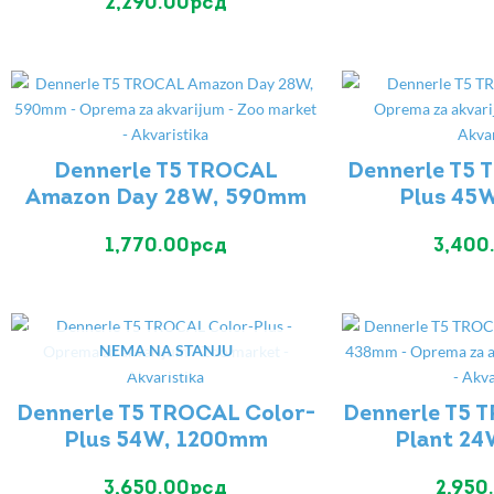
2,290.00
рсд
Dennerle T5 TROCAL
Dennerle T5 
Amazon Day 28W, 590mm
Plus 45
1,770.00
рсд
3,400
NEMA NA STANJU
Dennerle T5 TROCAL Color-
Dennerle T5 
Plus 54W, 1200mm
Plant 2
3,650.00
рсд
2,950