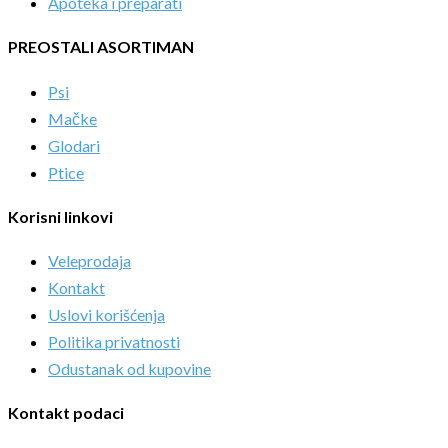
Apoteka i preparati
PREOSTALI ASORTIMAN
Psi
Mačke
Glodari
Ptice
Korisni linkovi
Veleprodaja
Kontakt
Uslovi korišćenja
Politika privatnosti
Odustanak od kupovine
Kontakt podaci