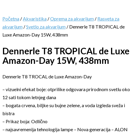
Početna
/
Akvaristika
/
Oprema za akvarijum
/
Rasveta za
akvarijum
/
Svetlo za akvarijum
/ Dennerle T8 TROPICAL de
Luxe Amazon-Day 15W, 438mm
Dennerle T8 TROPICAL de Luxe
Amazon-Day 15W, 438mm
Dennerle T8 TROCAL de Luxe Amazon-Day
– vizuelni efekat boje: otprilike odgovara prirodnom svetlu oko
12 sati tokom letnjeg dana
– bogata crvena, biljke su bujne zelene, a voda izgleda sveža i
bistra
– Prikaz boja: Odlično
– najsavremenija tehnologija lampe – Nova generacija – ALON