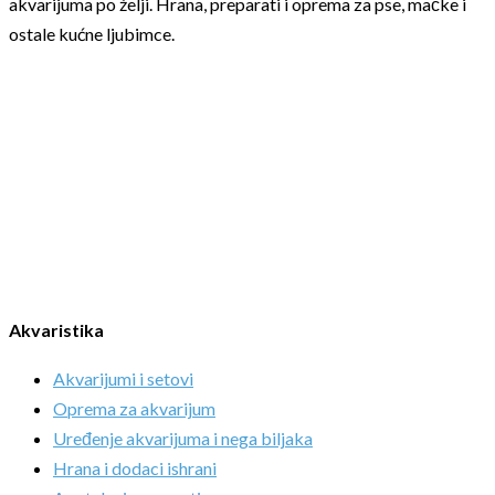
akvarijuma po želji. Hrana, preparati i oprema za pse, mačke i
ostale kućne ljubimce.
Akvaristika
Akvarijumi i setovi
Oprema za akvarijum
Uređenje akvarijuma i nega biljaka
Hrana i dodaci ishrani