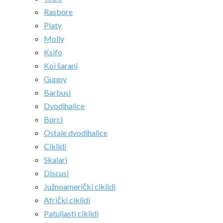
Rasbore
Platy
Molly
Ksifo
Koi šarani
Guppy
Barbusi
Dvodihalice
Borci
Ostale dvodihalice
Ciklidi
Skalari
Discusi
Južnoamerički ciklidi
Afrički ciklidi
Patuljasti ciklidi