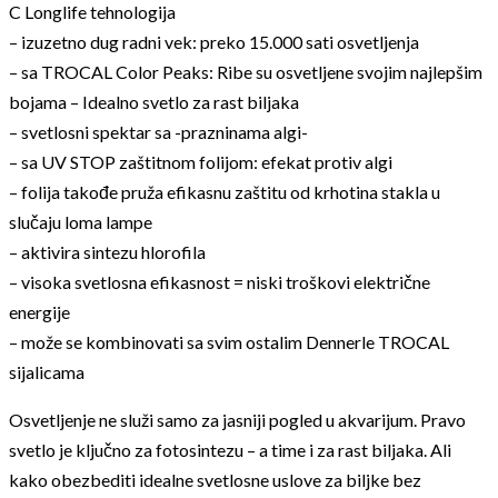
C Longlife tehnologija
– izuzetno dug radni vek: preko 15.000 sati osvetljenja
– sa TROCAL Color Peaks: Ribe su osvetljene svojim najlepšim
bojama – Idealno svetlo za rast biljaka
– svetlosni spektar sa -prazninama algi-
– sa UV STOP zaštitnom folijom: efekat protiv algi
– folija takođe pruža efikasnu zaštitu od krhotina stakla u
slučaju loma lampe
– aktivira sintezu hlorofila
– visoka svetlosna efikasnost = niski troškovi električne
energije
– može se kombinovati sa svim ostalim Dennerle TROCAL
sijalicama
Osvetljenje ne služi samo za jasniji pogled u akvarijum. Pravo
svetlo je ključno za fotosintezu – a time i za rast biljaka. Ali
kako obezbediti idealne svetlosne uslove za biljke bez