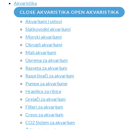
Akvaristika
CLOSE AKVARISTIKA
OPEN AKVARISTIKA
Akvarijumi i setovi
Slatkovodni akvarijumi
Morski akvarijumi
Okrugli akvarijumi
Mali akvarijumi
Oprema za akvarijum
Rasveta za akvarijum
Raspršivači za akvarijum
Pumpe za akvarijume
Hranilice za ribice
Grejači za akvarijum
Filteri za akvarijum
Crevo za akvarijum
CO2 Sistem za akvarijum