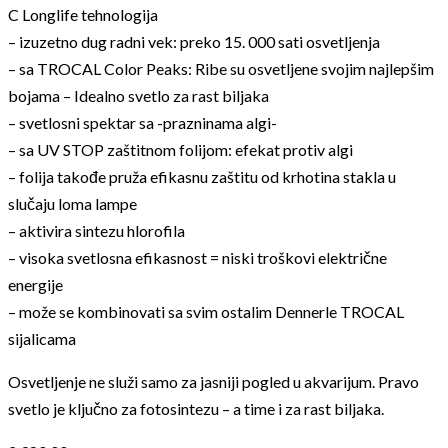
C Longlife tehnologija
– izuzetno dug radni vek: preko 15. 000 sati osvetljenja
– sa TROCAL Color Peaks: Ribe su osvetljene svojim najlepšim
bojama – Idealno svetlo za rast biljaka
– svetlosni spektar sa -prazninama algi-
– sa UV STOP zaštitnom folijom: efekat protiv algi
– folija takođe pruža efikasnu zaštitu od krhotina stakla u
slučaju loma lampe
– aktivira sintezu hlorofila
– visoka svetlosna efikasnost = niski troškovi električne
energije
– može se kombinovati sa svim ostalim Dennerle TROCAL
sijalicama
Osvetljenje ne služi samo za jasniji pogled u akvarijum. Pravo
svetlo je ključno za fotosintezu – a time i za rast biljaka.