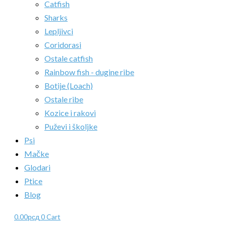
Catfish
Sharks
Lepljivci
Coridorasi
Ostale catfish
Rainbow fish - dugine ribe
Botije (Loach)
Ostale ribe
Kozice i rakovi
Puževi i školjke
Psi
Mačke
Glodari
Ptice
Blog
0.00
рсд
0
Cart