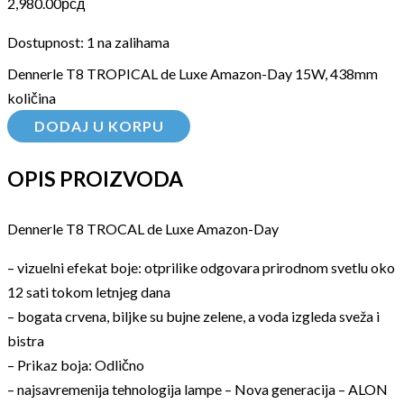
2,980.00
рсд
Dostupnost:
1 na zalihama
Dennerle T8 TROPICAL de Luxe Amazon-Day 15W, 438mm
količina
DODAJ U KORPU
OPIS PROIZVODA
Dennerle T8 TROCAL de Luxe Amazon-Day
– vizuelni efekat boje: otprilike odgovara prirodnom svetlu oko
12 sati tokom letnjeg dana
– bogata crvena, biljke su bujne zelene, a voda izgleda sveža i
bistra
– Prikaz boja: Odlično
– najsavremenija tehnologija lampe – Nova generacija – ALON