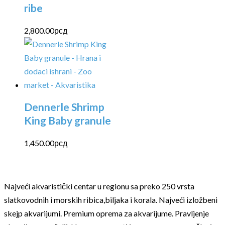
ribe
2,800.00
рсд
Dennerle Shrimp
King Baby granule
1,450.00
рсд
Najveći akvaristički centar u regionu sa preko 250 vrsta
slatkovodnih i morskih ribica,biljaka i korala. Najveći izložbeni
skejp akvarijumi. Premium oprema za akvarijume. Pravljenje