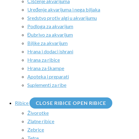
Čišćenje akvarijuma
Uređenje akvarijuma i nega biljaka
Sredstvo protiv algi u akvarijumu
Podloga za akvarijum
Đubrivo za akvarijum
Biljke za akvarijum
Hrana i dodaci ishrani
Hrana za ribice
Hrana za škampe
Apoteka i preparati
Suplementi za ribe
Ribice
CLOSE RIBICE
OPEN RIBICE
Živorotke
Zlatne ribice
Zebrice
Tetre