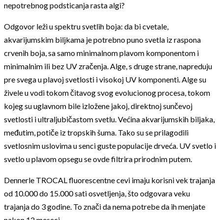
nepotrebnog podsticanja rasta algi?
Odgovor leži u spektru svetlih boja: da bi cvetale,
akvarijumskim biljkama je potrebno puno svetla iz raspona
crvenih boja, sa samo minimalnom plavom komponentom i
minimalnim ili bez UV zračenja. Alge, s druge strane, napreduju
pre svega u plavoj svetlosti i visokoj UV komponenti. Alge su
živele u vodi tokom čitavog svog evolucionog procesa, tokom
kojeg su uglavnom bile izložene jakoj, direktnoj sunčevoj
svetlosti i ultraljubičastom svetlu. Većina akvarijumskih biljaka,
međutim, potiče iz tropskih šuma. Tako su se prilagodili
svetlosnim uslovima u senci guste populacije drveća. UV svetlo i
svetlo u plavom opsegu se ovde filtrira prirodnim putem.
Dennerle TROCAL fluorescentne cevi imaju korisni vek trajanja
od 10.000 do 15.000 sati osvetljenja, što odgovara veku
trajanja do 3 godine. To znači da nema potrebe da ih menjate
nakon 12 meseci.