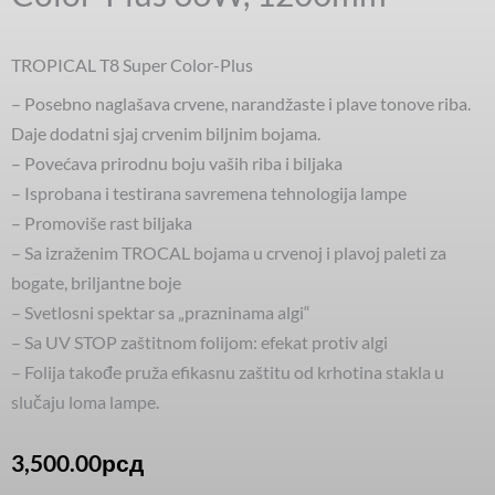
TROPICAL T8 Super Color-Plus
– Posebno naglašava crvene, narandžaste i plave tonove riba.
Daje dodatni sjaj crvenim biljnim bojama.
– Povećava prirodnu boju vaših riba i biljaka
– Isprobana i testirana savremena tehnologija lampe
– Promoviše rast biljaka
– Sa izraženim TROCAL bojama u crvenoj i plavoj paleti za
bogate, briljantne boje
– Svetlosni spektar sa „prazninama algi“
– Sa UV STOP zaštitnom folijom: efekat protiv algi
– Folija takođe pruža efikasnu zaštitu od krhotina stakla u
slučaju loma lampe.
3,500.00
рсд