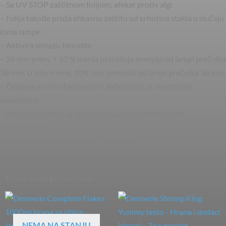
– Sa UV STOP zaštitnom folijom: efekat protiv algi
– Folija takođe pruža efikasnu zaštitu od krhotina stakla u slučaju
loma lampe.
– Aktivira sintezu hlorofila
– 26 mm prem. = 10 % manja potrošnja energije od lampi prečnika
38 mm. U isto vreme, 10% više svetlosti od lampi prečnika 38 mm.
– Odgovara svim standardnim jedinicama za osvetljenje
akvarijuma
– Može se koristiti sa konvencionalnim i elektronskim
prigušnicama
– Kombinuje se sa svim svetlim bojama
Povezani proizvodi
NEMA NA STANJU