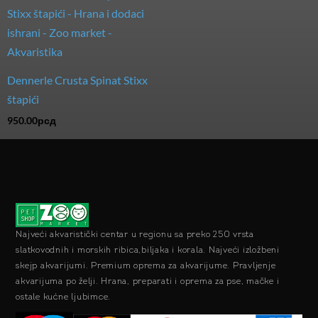
Dennerle Crusta Spinat Stixx
štapići
950.00
рсд
Najveći akvaristički centar u regionu sa preko 250 vrsta
slatkovodnih i morskih ribica,biljaka i korala. Najveći izložbeni
skejp akvarijumi. Premium oprema za akvarijume. Pravljenje
akvarijuma po želji. Hrana, preparati i oprema za pse, mačke i
ostale kućne ljubimce.