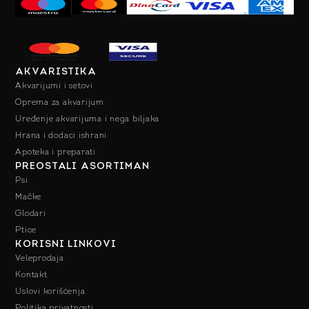
AKVARISTIKA
Akvarijumi i setovi
Oprema za akvarijum
Uređenje akvarijuma i nega biljaka
Hrana i dodaci ishrani
Apoteka i preparati
PREOSTALI ASORTIMAN
Psi
Mačke
Glodari
Ptice
KORISNI LINKOVI
Veleprodaja
Kontakt
Uslovi korišćenja
Politika privatnosti