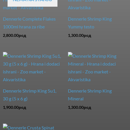
Dennerle Complete Flakes
Dennerle Shrimp King
1000ml hrana za ribe
Yummy testo
2,800.00
рсд
1,300.00
рсд
Dennerle Shrimp King 5u1,
Dennerle Shrimp King
30 g (5 x 6 g)
Mineral
1,900.00
рсд
1,300.00
рсд