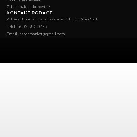
Odustanak od kupovine
KONTAKT PODACI
Adresa: Bulevar Cara Lazara 98, 21000 Novi Sad
Telefon: 021 3010485
Email: nszoomarket@gmail.com