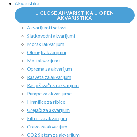
Akvaristika
CLOSE AKVARISTIKA
OPEN
AKVARISTIKA
Akvarijumi i setovi
Slatkovodni akvarijumi
Morski akvarijumi
Okrugli akvarijumi
Mali akvarijumi
Oprema za akvarijum
Rasveta za akvarijum
Raspršivači za akvarijum
Pumpe za akvarijume
Hranilice za ribice
Grejači za akvarijum
Filteri za akvarijum
Crevo za akvarijum
CO2 Sistem za akvarijum