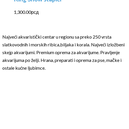
1,300.00
рсд
Najveći akvaristički centar u regionu sa preko 250 vrsta
slatkovodnih i morskih ribica,biljaka i korala. Najveći izložbeni
skejp akvarijumi. Premium oprema za akvarijume. Pravljenje
akvarijuma po želji. Hrana, preparati i oprema za pse, mačke i
ostale kućne ljubimce.