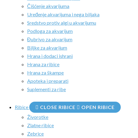
Čišćenje akvarijuma
Uređenje akvarijuma i nega biljaka
Sredstvo protiv algi u akvarijumu
Podloga za akvarijum
Đubrivo za akvarijum
Biljke za akvarijum
Hrana i dodaci ishrani
Hrana za ribice
Hrana za škampe
Apoteka i preparati
Suplementi za ribe
Ribice
CLOSE RIBICE
OPEN RIBICE
Živorotke
Zlatne ribice
Zebrice