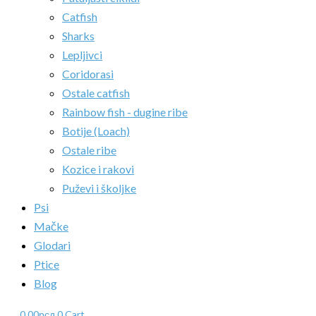
Catfish
Sharks
Lepljivci
Coridorasi
Ostale catfish
Rainbow fish - dugine ribe
Botije (Loach)
Ostale ribe
Kozice i rakovi
Puževi i školjke
Psi
Mačke
Glodari
Ptice
Blog
0.00
рсд
0
Cart