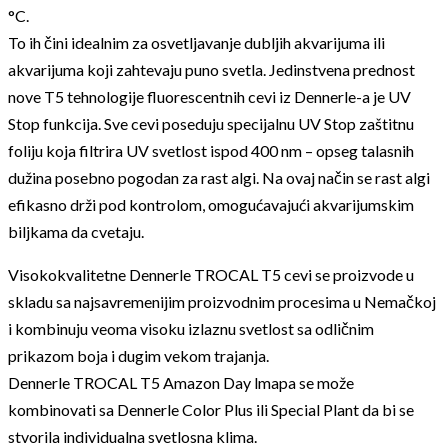
°C.
To ih čini idealnim za osvetljavanje dubljih akvarijuma ili
akvarijuma koji zahtevaju puno svetla. Jedinstvena prednost
nove T5 tehnologije fluorescentnih cevi iz Dennerle-a je UV
Stop funkcija. Sve cevi poseduju specijalnu UV Stop zaštitnu
foliju koja filtrira UV svetlost ispod 400 nm – opseg talasnih
dužina posebno pogodan za rast algi. Na ovaj način se rast algi
efikasno drži pod kontrolom, omogućavajući akvarijumskim
biljkama da cvetaju.
Visokokvalitetne Dennerle TROCAL T5 cevi se proizvode u
skladu sa najsavremenijim proizvodnim procesima u Nemačkoj
i kombinuju veoma visoku izlaznu svetlost sa odličnim
prikazom boja i dugim vekom trajanja.
Dennerle TROCAL T5 Amazon Day lmapa se može
kombinovati sa Dennerle Color Plus ili Special Plant da bi se
stvorila individualna svetlosna klima.