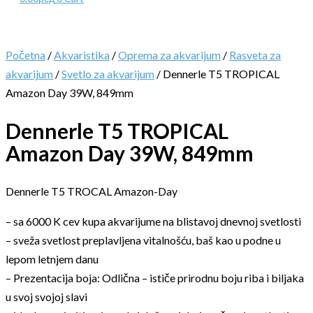
Početna
/
Akvaristika
/
Oprema za akvarijum
/
Rasveta za
akvarijum
/
Svetlo za akvarijum
/ Dennerle T5 TROPICAL
Amazon Day 39W, 849mm
Dennerle T5 TROPICAL
Amazon Day 39W, 849mm
Dennerle T5 TROCAL Amazon-Day
– sa 6000 K cev kupa akvarijume na blistavoj dnevnoj svetlosti
– sveža svetlost preplavljena vitalnošću, baš kao u podne u
lepom letnjem danu
– Prezentacija boja: Odlična – ističe prirodnu boju riba i biljaka
u svoj svojoj slavi