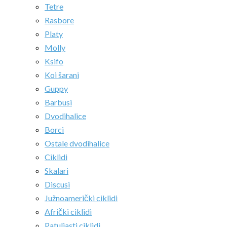
Tetre
Rasbore
Platy
Molly
Ksifo
Koi šarani
Guppy
Barbusi
Dvodihalice
Borci
Ostale dvodihalice
Ciklidi
Skalari
Discusi
Južnoamerički ciklidi
Afrički ciklidi
Patuljasti ciklidi