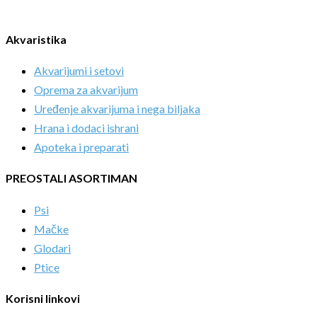
Akvaristika
Akvarijumi i setovi
Oprema za akvarijum
Uređenje akvarijuma i nega biljaka
Hrana i dodaci ishrani
Apoteka i preparati
PREOSTALI ASORTIMAN
Psi
Mačke
Glodari
Ptice
Korisni linkovi