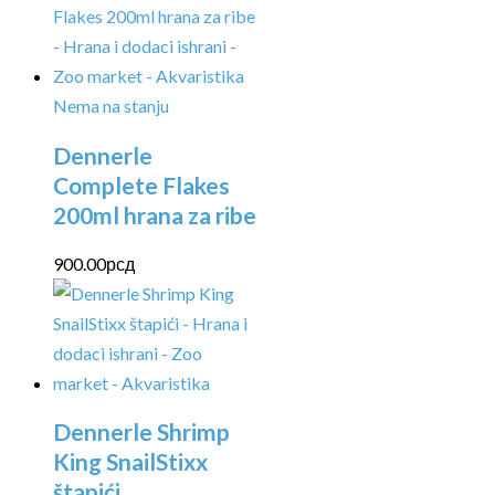
Nema na stanju
Dennerle
Complete Flakes
200ml hrana za ribe
900.00
рсд
Dennerle Shrimp
King SnailStixx
štapići