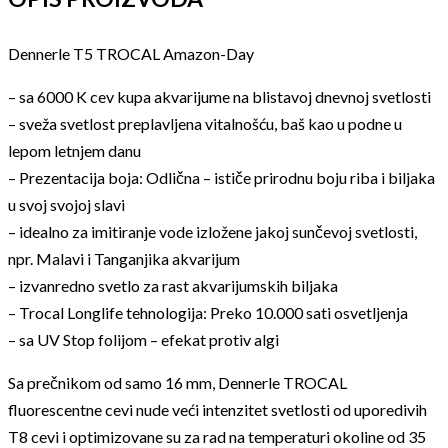
Dennerle T5 TROCAL Amazon-Day
– sa 6000 K cev kupa akvarijume na blistavoj dnevnoj svetlosti
– sveža svetlost preplavljena vitalnošću, baš kao u podne u
lepom letnjem danu
– Prezentacija boja: Odlična – ističe prirodnu boju riba i biljaka
u svoj svojoj slavi
– idealno za imitiranje vode izložene jakoj sunčevoj svetlosti,
npr. Malavi i Tanganjika akvarijum
– izvanredno svetlo za rast akvarijumskih biljaka
– Trocal Longlife tehnologija: Preko 10.000 sati osvetljenja
– sa UV Stop folijom – efekat protiv algi
Sa prečnikom od samo 16 mm, Dennerle TROCAL
fluorescentne cevi nude veći intenzitet svetlosti od uporedivih
T8 cevi i optimizovane su za rad na temperaturi okoline od 35