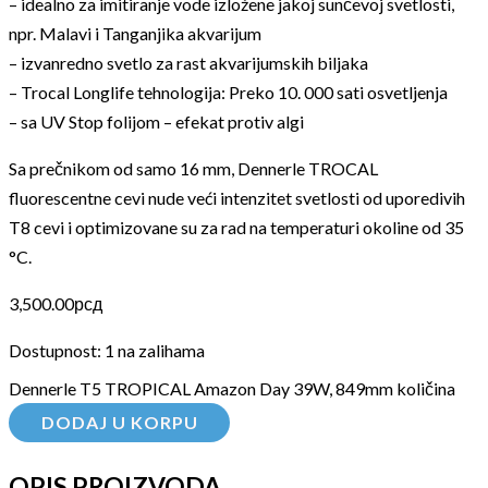
– idealno za imitiranje vode izložene jakoj sunčevoj svetlosti,
npr. Malavi i Tanganjika akvarijum
– izvanredno svetlo za rast akvarijumskih biljaka
– Trocal Longlife tehnologija: Preko 10. 000 sati osvetljenja
– sa UV Stop folijom – efekat protiv algi
Sa prečnikom od samo 16 mm, Dennerle TROCAL
fluorescentne cevi nude veći intenzitet svetlosti od uporedivih
T8 cevi i optimizovane su za rad na temperaturi okoline od 35
°C.
3,500.00
рсд
Dostupnost:
1 na zalihama
Dennerle T5 TROPICAL Amazon Day 39W, 849mm količina
DODAJ U KORPU
OPIS PROIZVODA