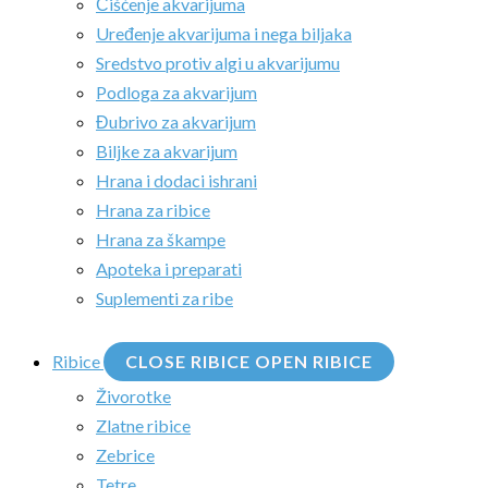
Čišćenje akvarijuma
Uređenje akvarijuma i nega biljaka
Sredstvo protiv algi u akvarijumu
Podloga za akvarijum
Đubrivo za akvarijum
Biljke za akvarijum
Hrana i dodaci ishrani
Hrana za ribice
Hrana za škampe
Apoteka i preparati
Suplementi za ribe
Ribice
CLOSE RIBICE
OPEN RIBICE
Živorotke
Zlatne ribice
Zebrice
Tetre