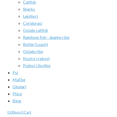
Catfish
Sharks
Lepljivci
Coridorasi
Ostale catfish
Rainbow fish - dugine ribe
Botije (Loach)
Ostale ribe
Kozice i rakovi
Puževi i školjke
Psi
Mačke
Glodari
Ptice
Blog
0.00
рсд
0
Cart