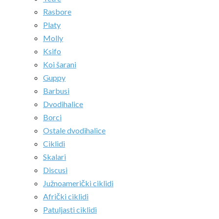
Rasbore
Platy
Molly
Ksifo
Koi šarani
Guppy
Barbusi
Dvodihalice
Borci
Ostale dvodihalice
Ciklidi
Skalari
Discusi
Južnoamerički ciklidi
Afrički ciklidi
Patuljasti ciklidi