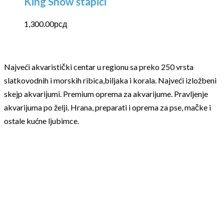
King Snow štapići
1,300.00
рсд
Najveći akvaristički centar u regionu sa preko 250 vrsta
slatkovodnih i morskih ribica,biljaka i korala. Najveći izložbeni
skejp akvarijumi. Premium oprema za akvarijume. Pravljenje
akvarijuma po želji. Hrana, preparati i oprema za pse, mačke i
ostale kućne ljubimce.