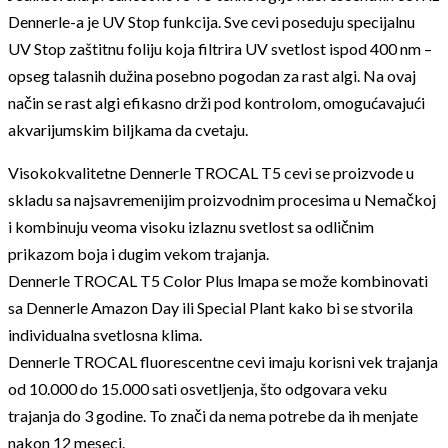
Dennerle-a je UV Stop funkcija. Sve cevi poseduju specijalnu
UV Stop zaštitnu foliju koja filtrira UV svetlost ispod 400 nm –
opseg talasnih dužina posebno pogodan za rast algi. Na ovaj
način se rast algi efikasno drži pod kontrolom, omogućavajući
akvarijumskim biljkama da cvetaju.
Visokokvalitetne Dennerle TROCAL T5 cevi se proizvode u
skladu sa najsavremenijim proizvodnim procesima u Nemačkoj
i kombinuju veoma visoku izlaznu svetlost sa odličnim
prikazom boja i dugim vekom trajanja.
Dennerle TROCAL T5 Color Plus lmapa se može kombinovati
sa Dennerle Amazon Day ili Special Plant kako bi se stvorila
individualna svetlosna klima.
Dennerle TROCAL fluorescentne cevi imaju korisni vek trajanja
od 10.000 do 15.000 sati osvetljenja, što odgovara veku
trajanja do 3 godine. To znači da nema potrebe da ih menjate
nakon 12 meseci.