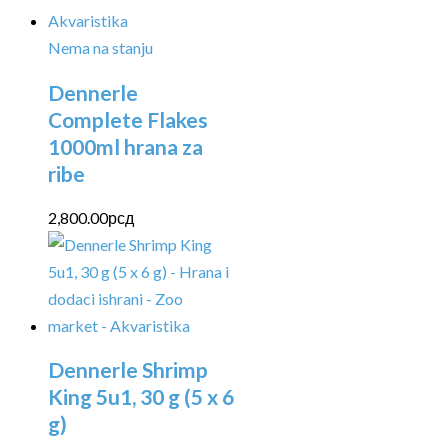
Nema na stanju
Dennerle
Complete Flakes
1000ml hrana za
ribe
2,800.00
рсд
Dennerle Shrimp
King 5u1, 30 g (5 x 6
g)