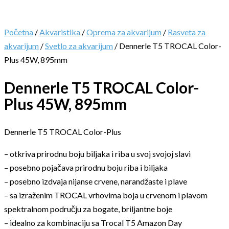
Početna
/
Akvaristika
/
Oprema za akvarijum
/
Rasveta za
akvarijum
/
Svetlo za akvarijum
/ Dennerle T5 TROCAL Color-
Plus 45W, 895mm
Dennerle T5 TROCAL Color-
Plus 45W, 895mm
Dennerle T5 TROCAL Color-Plus
– otkriva prirodnu boju biljaka i riba u svoj svojoj slavi
– posebno pojačava prirodnu boju riba i biljaka
– posebno izdvaja nijanse crvene, narandžaste i plave
– sa izraženim TROCAL vrhovima boja u crvenom i plavom
spektralnom području za bogate, briljantne boje
– idealno za kombinaciju sa Trocal T5 Amazon Day