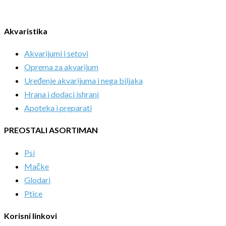
Akvaristika
Akvarijumi i setovi
Oprema za akvarijum
Uređenje akvarijuma i nega biljaka
Hrana i dodaci ishrani
Apoteka i preparati
PREOSTALI ASORTIMAN
Psi
Mačke
Glodari
Ptice
Korisni linkovi