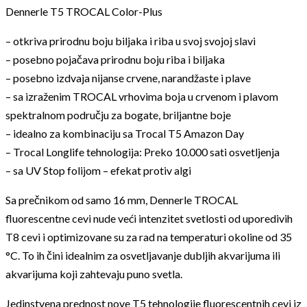
Dennerle T5 TROCAL Color-Plus
– otkriva prirodnu boju biljaka i riba u svoj svojoj slavi
– posebno pojačava prirodnu boju riba i biljaka
– posebno izdvaja nijanse crvene, narandžaste i plave
– sa izraženim TROCAL vrhovima boja u crvenom i plavom
spektralnom području za bogate, briljantne boje
– idealno za kombinaciju sa Trocal T5 Amazon Day
– Trocal Longlife tehnologija: Preko 10.000 sati osvetljenja
– sa UV Stop folijom – efekat protiv algi
Sa prečnikom od samo 16 mm, Dennerle TROCAL
fluorescentne cevi nude veći intenzitet svetlosti od uporedivih
T8 cevi i optimizovane su za rad na temperaturi okoline od 35
°C. To ih čini idealnim za osvetljavanje dubljih akvarijuma ili
akvarijuma koji zahtevaju puno svetla.
Jedinstvena prednost nove T5 tehnologije fluorescentnih cevi iz