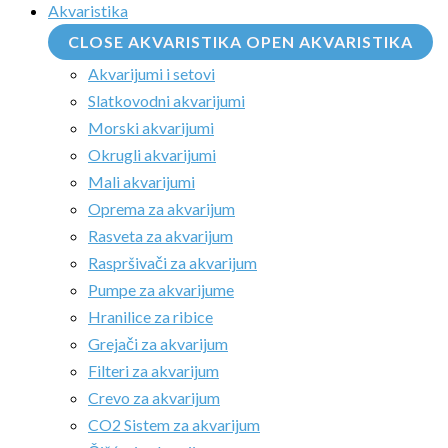
Akvaristika
CLOSE AKVARISTIKA
OPEN AKVARISTIKA
Akvarijumi i setovi
Slatkovodni akvarijumi
Morski akvarijumi
Okrugli akvarijumi
Mali akvarijumi
Oprema za akvarijum
Rasveta za akvarijum
Raspršivači za akvarijum
Pumpe za akvarijume
Hranilice za ribice
Grejači za akvarijum
Filteri za akvarijum
Crevo za akvarijum
CO2 Sistem za akvarijum