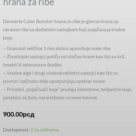
hrana za ribe
Dennerle Color Booster hrana za ribe je glavna hrana za
ukrasne ribe sa dodatnim sastojkom koji pojačava prirodne
boje.
– Granulat veličine 1 mm dobro apsorbuje male ribe
– Životinjski sastojci potiču od stočne hrane kao što su kril,
insekti ili zelenousne školjke
– Vredne alge i drugi visokokvalitetni sastojci kao što su
povrće i začinsko bilje upotpunjuju spektar hrane
– Prirodni „pojačivači boja“ pružaju intenzivne, briljantne boje,
posebno za žute, narandžaste i crvene tonove.
900.00
рсд
Dennerle
Dostupnost:
2 na zalihama