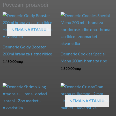
Povezani proizvodi
NEMA NA STANJU
Dennerle Goldy Booster
200ml hrana za zlatne ribice
Dennerle Cookies Special
Menu 200ml hrana za ribe
1,450.00
рсд
1,520.00
рсд
NEMA NA STANJU