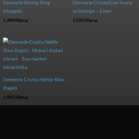
Dennerle Shrimp King
Dennerle CrustaGran hrana
Atyopsis
za škampe – 2 mm
1,300.00
рсд
1,020.00
рсд
Dennerle Crusta Nettle Stixx
štapići
1,000.00
рсд