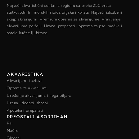
Najveći akvaristički centar u regionu sa preko 250 vrsta
slatkovodnih i morskih ribica,biljaka i korala. Najveći izložbeni
skejp akvarijumi. Premium oprema za akvarijume. Pravljenje
akvarijuma po želji. Hrana, preparati i oprema za pse, mačke i
ostale kućne ljubimce.
AKVARISTIKA
Akvarijumi i setovi
Oprema za akvarijum
Uređenje akvarijuma i nega biljaka
Hrana i dodaci ishrani
Apoteka i preparati
PREOSTALI ASORTIMAN
Psi
Mačke
Glodari