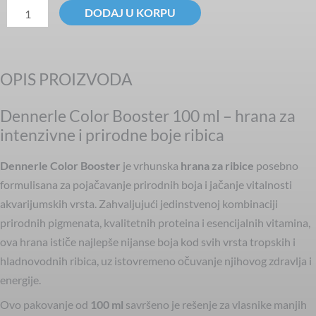
Color
DODAJ U KORPU
Booster
100ml
hrana
OPIS PROIZVODA
za
ribe
Dennerle Color Booster 100 ml – hrana za
količina
intenzivne i prirodne boje ribica
Dennerle Color Booster
je vrhunska
hrana za ribice
posebno
formulisana za pojačavanje prirodnih boja i jačanje vitalnosti
akvarijumskih vrsta. Zahvaljujući jedinstvenoj kombinaciji
prirodnih pigmenata, kvalitetnih proteina i esencijalnih vitamina,
ova hrana ističe najlepše nijanse boja kod svih vrsta tropskih i
hladnovodnih ribica, uz istovremeno očuvanje njihovog zdravlja i
energije.
Ovo pakovanje od
100 ml
savršeno je rešenje za vlasnike manjih