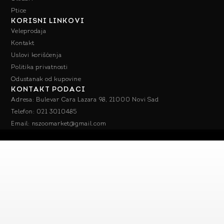
Ptice
KORISNI LINKOVI
Veleprodaja
Kontakt
Uslovi korišćenja
Politika privatnosti
Odustanak od kupovine
KONTAKT PODACI
Adresa: Bulevar Cara Lazara 98, 21000 Novi Sad
Telefon: 021 3010485
Email: nszoomarket@gmail.com