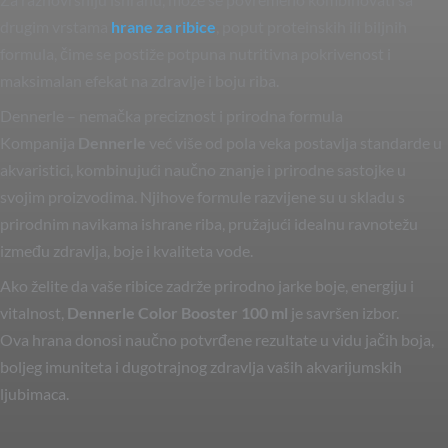
drugim vrstama
hrane za ribice
, poput proteinskih ili biljnih
formula, čime se postiže potpuna nutritivna pokrivenost i
maksimalan efekat na zdravlje i boju riba.
Dennerle – nemačka preciznost i prirodna formula
Kompanija
Dennerle
već više od pola veka postavlja standarde u
akvaristici, kombinujući naučno znanje i prirodne sastojke u
svojim proizvodima. Njihove formule razvijene su u skladu s
prirodnim navikama ishrane riba, pružajući idealnu ravnotežu
između zdravlja, boje i kvaliteta vode.
Ako želite da vaše ribice zadrže prirodno jarke boje, energiju i
vitalnost,
Dennerle Color Booster 100 ml
je savršen izbor.
Ova hrana donosi naučno potvrđene rezultate u vidu jačih boja,
boljeg imuniteta i dugotrajnog zdravlja vaših akvarijumskih
ljubimaca.