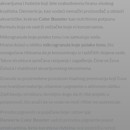
akvarijuma i hobiste koji žele svakodnevnu hranu visokog
kvaliteta. Dennerle je, kao vodeći nemački proizvođač u oblasti
akvaristike, kreirao
Color Booster
kao nutritivno potpunu
formulu koja ne sadrži veštačke boje ni konzervanse.
Mikrogranule koje polako tonu i ne zamućuju vodu
Hrana dolazi u obliku
mikrogranula koje polako tonu
, što
omogućava ribicama da je konzumiraju iz različitih slojeva vode.
Takva struktura sprečava rasipanje i zagađenje, čime se čuva
čistoća i stabilnost akvarijumskog ekosistema.
Granule su proizvedene procesom hladnog presovanja koji čuva
sve hranljive materije, vitamine i pigmente u aktivnom obliku.
Zadržavaju strukturu dovoljno dugo da ih ribe pojedu u
potpunosti, što znači da se voda ne muti i filter ne opterećuje.
Prirodni pigmenti za pojačane boje i zdrav sjaj
Dennerle Color Booster
sadrži prirodne pigmente poput
astaksantina, beta-karotena i luteina
, koji podstiču razvoj