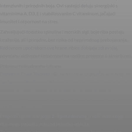
intenzivnih i prirodnih boja. Ovi sastojci deluju sinergijski s
vitaminima A, D3, E i stabilizovanim C vitaminom, jačajući
imunitet i otpornost na stres.
Zahvaljujući dodatku spiruline i morskih algi, boje riba postaju
izraženije, ali i prirodne, bez rizika od neprirodnog prebojavanja.
Redovnom upotrebom ove hrane, ribice dobijaju zdrav sjaj,
povećanu aktivnost i otpornost na spoljne promene u akvarijumu.
Potpuna svakodnevna ishrana
Dennerle Color Booster
nije samo hrana za pojačavanje boje, već
i
potpuna svakodnevna ishrana
za tropske i hladnovodne vrste.
Bogata je ribljim proteinima, omega-3 i omega-6 masnim
kiselinama, kao i biljnim vlaknima koja olakšavaju varenje i
sprečavaju nadutost.
Preporučuje se hranjenje
2–3 puta dnevno
, u količinama koje
ribe mogu pojesti u roku od nekoliko minuta.
Za raznovrsniju ishranu, može se povremeno kombinovati sa