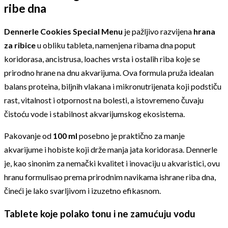
ribe dna
Dennerle Cookies Special Menu
je pažljivo razvijena
hrana
za ribice
u obliku tableta, namenjena ribama dna poput
koridorasa, ancistrusa, loaches vrsta i ostalih riba koje se
prirodno hrane na dnu akvarijuma. Ova formula pruža idealan
balans proteina, biljnih vlakana i mikronutrijenata koji podstiču
rast, vitalnost i otpornost na bolesti, a istovremeno čuvaju
čistoću vode i stabilnost akvarijumskog ekosistema.
Pakovanje od
100 ml
posebno je praktično za manje
akvarijume i hobiste koji drže manja jata koridorasa. Dennerle
je, kao sinonim za nemački kvalitet i inovaciju u akvaristici, ovu
hranu formulisao prema prirodnim navikama ishrane riba dna,
čineći je lako svarljivom i izuzetno efikasnom.
Tablete koje polako tonu i ne zamućuju vodu