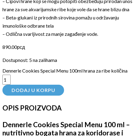
– Čipovi hrane koji se mogu potopiti obezbeđuju prirodan unos
hrane za sve akvarijumske ribe koje vole da se hrane blizu dna
– Beta-glukani iz prirodnih sirovina pomažu u održavanju
imunološke odbrane tela
– Odlična svarljivost za manje zagađenje vode.
890.00
рсд
Dostupnost:
5 na zalihama
Dennerle Cookies Special Menu 100ml hrana za ribe količina
DODAJ U KORPU
OPIS PROIZVODA
Dennerle Cookies Special Menu 100 ml –
nutritivno bogata hrana za koridorase i