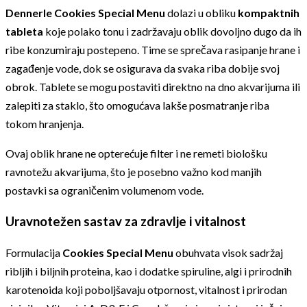
Dennerle Cookies Special Menu
dolazi u obliku
kompaktnih
tableta
koje polako tonu i zadržavaju oblik dovoljno dugo da ih
ribe konzumiraju postepeno. Time se sprečava rasipanje hrane i
zagađenje vode, dok se osigurava da svaka riba dobije svoj
obrok. Tablete se mogu postaviti direktno na dno akvarijuma ili
zalepiti za staklo, što omogućava lakše posmatranje riba
tokom hranjenja.
Ovaj oblik hrane ne opterećuje filter i ne remeti biološku
ravnotežu akvarijuma, što je posebno važno kod manjih
postavki sa ograničenim volumenom vode.
Uravnotežen sastav za zdravlje i vitalnost
Formulacija
Cookies Special Menu
obuhvata visok sadržaj
ribljih i biljnih proteina, kao i dodatke spiruline, algi i prirodnih
karotenoida koji poboljšavaju otpornost, vitalnost i prirodan