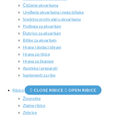
Čišćenje akvarijuma
Uređenje akvarijuma i nega biljaka
Sredstvo protiv algi u akvarijumu
Podloga za akvarijum
Đubrivo za akvarijum
Biljke za akvarijum
Hrana i dodaci ishrani
Hrana za ribice
Hrana za škampe
Apoteka i preparati
Suplementi za ribe
Ribice
CLOSE RIBICE
OPEN RIBICE
Živorotke
Zlatne ribice
Zebrice