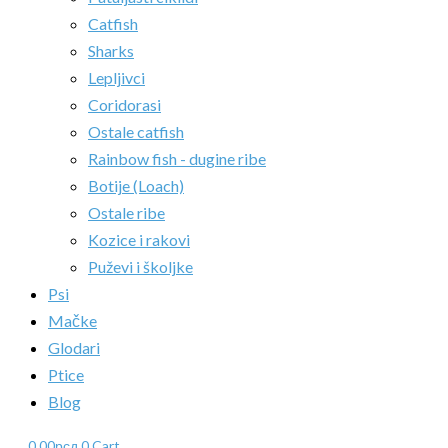
Catfish
Sharks
Lepljivci
Coridorasi
Ostale catfish
Rainbow fish - dugine ribe
Botije (Loach)
Ostale ribe
Kozice i rakovi
Puževi i školjke
Psi
Mačke
Glodari
Ptice
Blog
0.00
рсд
0
Cart