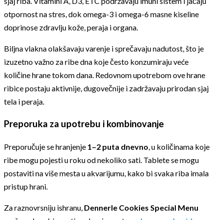
sjaj riba. Vitamini A, D3, E i C podržavaju imuni sistem i jačaju
otpornost na stres, dok omega-3 i omega-6 masne kiseline
doprinose zdravlju kože, peraja i organa.
Biljna vlakna olakšavaju varenje i sprečavaju nadutost, što je
izuzetno važno za ribe dna koje često konzumiraju veće
količine hrane tokom dana. Redovnom upotrebom ove hrane
ribice postaju aktivnije, dugovečnije i zadržavaju prirodan sjaj
tela i peraja.
Preporuka za upotrebu i kombinovanje
Preporučuje se hranjenje
1–2 puta dnevno
, u količinama koje
ribe mogu pojesti u roku od nekoliko sati. Tablete se mogu
postaviti na više mesta u akvarijumu, kako bi svaka riba imala
pristup hrani.
Za raznovrsniju ishranu,
Dennerle Cookies Special Menu