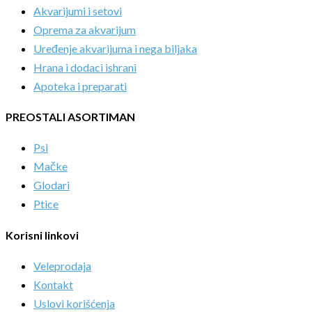
Akvarijumi i setovi
Oprema za akvarijum
Uređenje akvarijuma i nega biljaka
Hrana i dodaci ishrani
Apoteka i preparati
PREOSTALI ASORTIMAN
Psi
Mačke
Glodari
Ptice
Korisni linkovi
Veleprodaja
Kontakt
Uslovi korišćenja