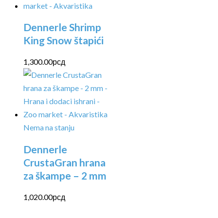
Dennerle Shrimp
King Snow štapići
1,300.00
рсд
Nema na stanju
Dennerle
CrustaGran hrana
za škampe – 2 mm
1,020.00
рсд