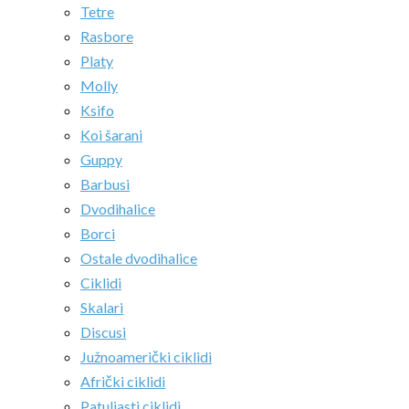
Tetre
Rasbore
Platy
Molly
Ksifo
Koi šarani
Guppy
Barbusi
Dvodihalice
Borci
Ostale dvodihalice
Ciklidi
Skalari
Discusi
Južnoamerički ciklidi
Afrički ciklidi
Patuljasti ciklidi