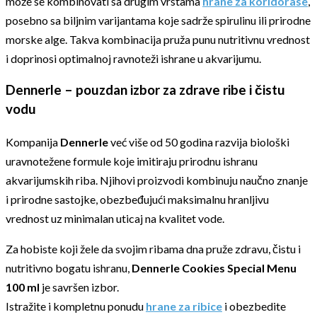
može se kombinovati sa drugim vrstama
hrane za koridorase
,
posebno sa biljnim varijantama koje sadrže spirulinu ili prirodne
morske alge. Takva kombinacija pruža punu nutritivnu vrednost
i doprinosi optimalnoj ravnoteži ishrane u akvarijumu.
Dennerle – pouzdan izbor za zdrave ribe i čistu
vodu
Kompanija
Dennerle
već više od 50 godina razvija biološki
uravnotežene formule koje imitiraju prirodnu ishranu
akvarijumskih riba. Njihovi proizvodi kombinuju naučno znanje
i prirodne sastojke, obezbeđujući maksimalnu hranljivu
vrednost uz minimalan uticaj na kvalitet vode.
Za hobiste koji žele da svojim ribama dna pruže zdravu, čistu i
nutritivno bogatu ishranu,
Dennerle Cookies Special Menu
100 ml
je savršen izbor.
Istražite i kompletnu ponudu
hrane za ribice
i obezbedite