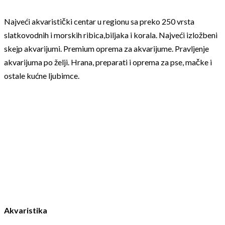
Najveći akvaristički centar u regionu sa preko 250 vrsta
slatkovodnih i morskih ribica,biljaka i korala. Najveći izložbeni
skejp akvarijumi. Premium oprema za akvarijume. Pravljenje
akvarijuma po želji. Hrana, preparati i oprema za pse, mačke i
ostale kućne ljubimce.
Akvaristika