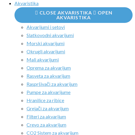
Akvaristika
CLOSE AKVARISTIKA
OPEN
AKVARISTIKA
Akvarijumi i setovi
Slatkovodni akvarijumi
Morski akvarijumi
Okrugli akvarijumi
Mali akvarijumi
Oprema za akvarijum
Rasveta za akvarijum
Raspršivači za akvarijum
Pumpe za akvarijume
Hranilice za ribice
Grejači za akvarijum
Filteri za akvarijum
Crevo za akvarijum
CO2 Sistem za akvarijum