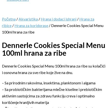
Početna
/
Akvaristika
/
Hrana i dodaci ishrani
/
Hrana za
ribice
/
Hrana za koridorase
/ Dennerle Cookies Special Menu
100ml hrana za ribe
Dennerle Cookies Special Menu
100ml hrana za ribe
Dennerle Cookies Special Menu 100ml hrana za ribe su kolačići
i osnovna hrana za sve ribe koje žive na dnu.
– Sa prirodnim rakovima, insektima, planktonom i algama
– Sa probiotičkim bakterijama mlečne kiseline i prebiotičkim
aktivnim sastojcima za zdravu funkciju creva i optimalno
korišćenje hranljivih materija