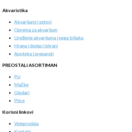
Akvaristika
Akvarijumi i setovi
Oprema za akvarijum
Uređenje akvarijuma i nega biljaka
Hrana i dodaci ishrani
Apoteka i preparati
PREOSTALI ASORTIMAN
Psi
Mačke
Glodari
Ptice
Korisni linkovi
Veleprodaja
Kontakt