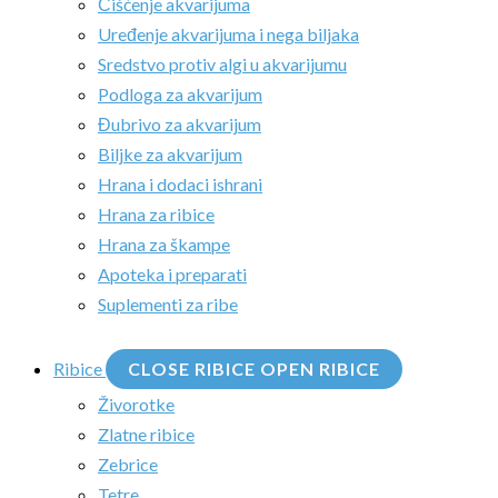
Čišćenje akvarijuma
Uređenje akvarijuma i nega biljaka
Sredstvo protiv algi u akvarijumu
Podloga za akvarijum
Đubrivo za akvarijum
Biljke za akvarijum
Hrana i dodaci ishrani
Hrana za ribice
Hrana za škampe
Apoteka i preparati
Suplementi za ribe
Ribice
CLOSE RIBICE
OPEN RIBICE
Živorotke
Zlatne ribice
Zebrice
Tetre