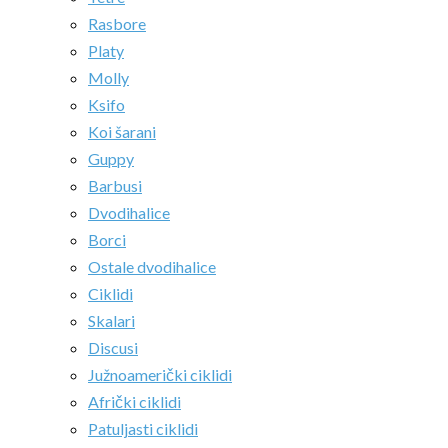
Rasbore
Platy
Molly
Ksifo
Koi šarani
Guppy
Barbusi
Dvodihalice
Borci
Ostale dvodihalice
Ciklidi
Skalari
Discusi
Južnoamerički ciklidi
Afrički ciklidi
Patuljasti ciklidi