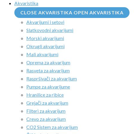
Akvaristika
CLOSE AKVARISTIKA
OPEN AKVARISTIKA
Akvarijumi i setovi
Slatkovodni akvarijumi
Morski akvarijumi
Okrugli akvarijumi
Mali akvarijumi
Oprema za akvarijum
Rasveta za akvarijum
Raspršivači za akvarijum
Pumpe za akvarijume
Hranilice za ribice
Grejači za akvarijum
Filteri za akvarijum
Crevo za akvarijum
CO2 Sistem za akvarijum