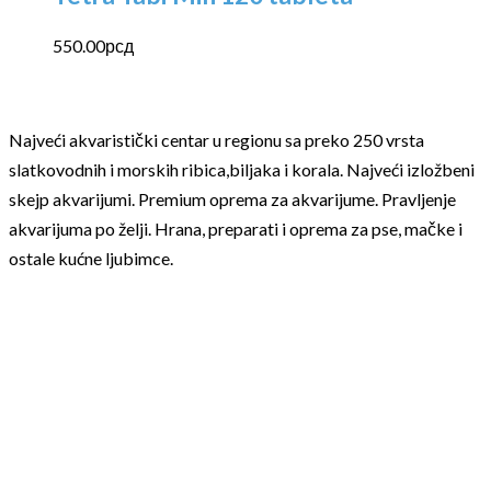
550.00
рсд
Najveći akvaristički centar u regionu sa preko 250 vrsta
slatkovodnih i morskih ribica,biljaka i korala. Najveći izložbeni
skejp akvarijumi. Premium oprema za akvarijume. Pravljenje
akvarijuma po želji. Hrana, preparati i oprema za pse, mačke i
ostale kućne ljubimce.