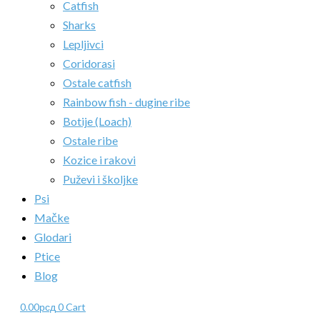
Catfish
Sharks
Lepljivci
Coridorasi
Ostale catfish
Rainbow fish - dugine ribe
Botije (Loach)
Ostale ribe
Kozice i rakovi
Puževi i školjke
Psi
Mačke
Glodari
Ptice
Blog
0.00
рсд
0
Cart