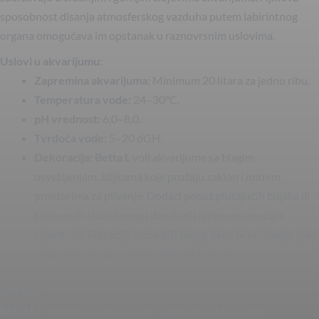
sposobnost disanja atmosferskog vazduha putem labirintnog
organa omogućava im opstanak u raznovrsnim uslovima.
Uslovi u akvarijumu:
Zapremina akvarijuma:
Minimum 20 litara za jednu ribu.
Temperatura vode:
24–30°C.
pH vrednost:
6,0–8,0.
Tvrdoća vode:
5–20 dGH.
Dekoracija:
Betta L
voli akvarijume sa blagim
osvetljenjem, biljkama koje pružaju zaklon i mirnim
prostorima za plivanje. Dodaci poput plutajućih biljaka ili
kokosovih školjki mogu doprineti njihovom osećaju
sigurnosti. Filtracija treba biti blaga, kako bi se izbegle jake
struje koje mogu ometati njihovo kretanje.
Ishrana:
Betta L
je mesojeda vrsta i preferira proteinsku ishranu.