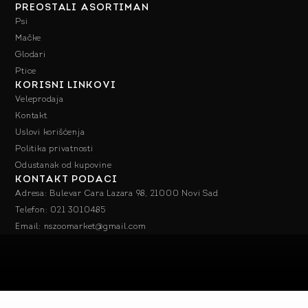
PREOSTALI ASORTIMAN
Psi
Mačke
Glodari
Ptice
KORISNI LINKOVI
Veleprodaja
Kontakt
Uslovi korišćenja
Politika privatnosti
Odustanak od kupovine
KONTAKT PODACI
Adresa: Bulevar Cara Lazara 98, 21000 Novi Sad
Telefon: 021 3010485
Email: nszoomarket@gmail.com