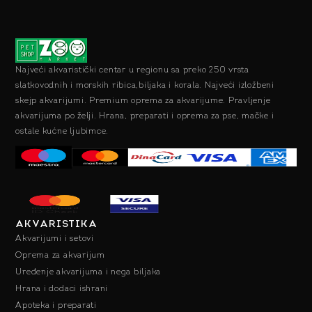
Najveći akvaristički centar u regionu sa preko 250 vrsta
slatkovodnih i morskih ribica,biljaka i korala. Najveći izložbeni
skejp akvarijumi. Premium oprema za akvarijume. Pravljenje
akvarijuma po želji. Hrana, preparati i oprema za pse, mačke i
ostale kućne ljubimce.
AKVARISTIKA
Akvarijumi i setovi
Oprema za akvarijum
Uređenje akvarijuma i nega biljaka
Hrana i dodaci ishrani
Apoteka i preparati