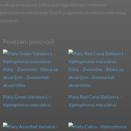
svakog akvarijuma. Njihova prilagodljivost i relativno
jednostavno održavanje čine ih pogodnim za hobiste svih nivoa
iskustva.
Povezani proizvodi
Platy Green Variatus L –
Platy Red Coral Balloon L –
Xiphophorus maculatus
Xiphophorus maculatus