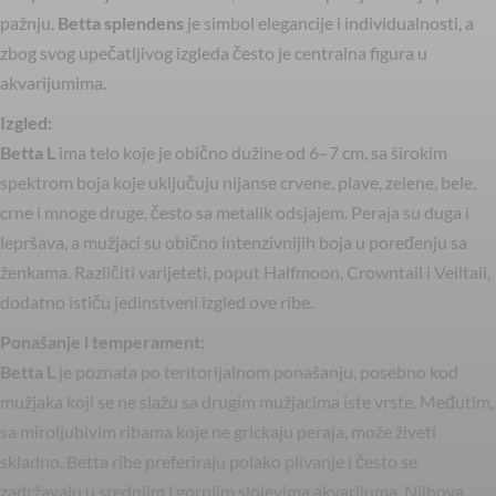
pažnju.
Betta splendens
je simbol elegancije i individualnosti, a
zbog svog upečatljivog izgleda često je centralna figura u
akvarijumima.
Izgled:
Betta L
ima telo koje je obično dužine od 6–7 cm, sa širokim
spektrom boja koje uključuju nijanse crvene, plave, zelene, bele,
crne i mnoge druge, često sa metalik odsjajem. Peraja su duga i
lepršava, a mužjaci su obično intenzivnijih boja u poređenju sa
ženkama. Različiti varijeteti, poput Halfmoon, Crowntail i Veiltail,
dodatno ističu jedinstveni izgled ove ribe.
Ponašanje i temperament:
Betta L
je poznata po teritorijalnom ponašanju, posebno kod
mužjaka koji se ne slažu sa drugim mužjacima iste vrste. Međutim,
sa miroljubivim ribama koje ne grickaju peraja, može živeti
skladno. Betta ribe preferiraju polako plivanje i često se
zadržavaju u srednjim i gornjim slojevima akvarijuma. Njihova