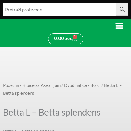
Pređi
na
sadržaj
0
Cart
0.00
рсд
Početna
/
Ribice za Akvarijum
/
Dvodihalice
/
Borci
/ Betta L –
Betta splendens
Betta L – Betta splendens
Betta L – Betta splendens