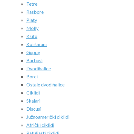
Tetre
Rasbore
Platy
Molly
Ksifo
Koi šarani
Guppy
Barbusi
Dvodihalice
Borci
Ostale dvodihalice
Ciklidi
Skalari
Discusi
Južnoamerički ciklidi
Afrički ciklidi
Patuljasti ciklidi