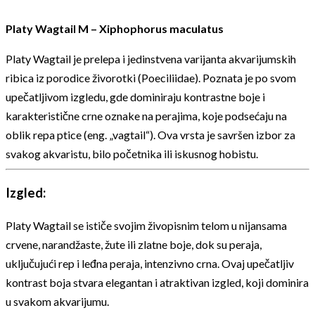
Platy Wagtail M – Xiphophorus maculatus
Platy Wagtail je prelepa i jedinstvena varijanta akvarijumskih
ribica iz porodice živorotki (Poeciliidae). Poznata je po svom
upečatljivom izgledu, gde dominiraju kontrastne boje i
karakteristične crne oznake na perajima, koje podsećaju na
oblik repa ptice (eng. „vagtail“). Ova vrsta je savršen izbor za
svakog akvaristu, bilo početnika ili iskusnog hobistu.
Izgled:
Platy Wagtail se ističe svojim živopisnim telom u nijansama
crvene, narandžaste, žute ili zlatne boje, dok su peraja,
uključujući rep i leđna peraja, intenzivno crna. Ovaj upečatljiv
kontrast boja stvara elegantan i atraktivan izgled, koji dominira
u svakom akvarijumu.