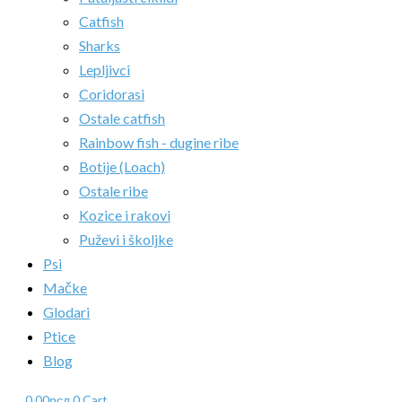
Catfish
Sharks
Lepljivci
Coridorasi
Ostale catfish
Rainbow fish - dugine ribe
Botije (Loach)
Ostale ribe
Kozice i rakovi
Puževi i školjke
Psi
Mačke
Glodari
Ptice
Blog
0.00
рсд
0
Cart