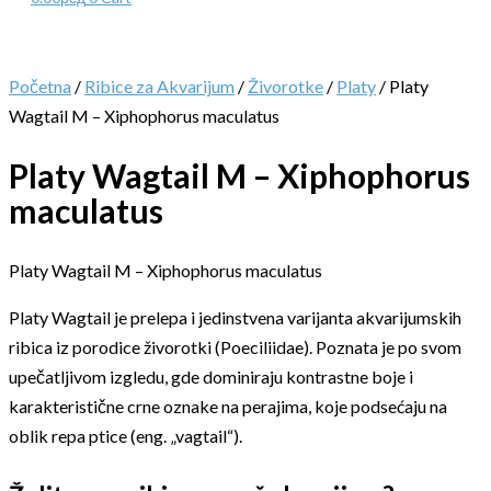
Početna
/
Ribice za Akvarijum
/
Živorotke
/
Platy
/ Platy
Wagtail M – Xiphophorus maculatus
Platy Wagtail M – Xiphophorus
maculatus
Platy Wagtail M – Xiphophorus maculatus
Platy Wagtail je prelepa i jedinstvena varijanta akvarijumskih
ribica iz porodice živorotki (Poeciliidae). Poznata je po svom
upečatljivom izgledu, gde dominiraju kontrastne boje i
karakteristične crne oznake na perajima, koje podsećaju na
oblik repa ptice (eng. „vagtail“).