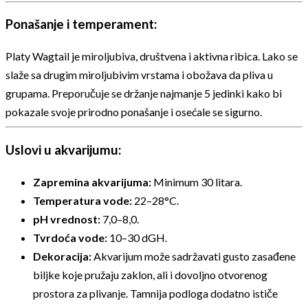
Ponašanje i temperament:
Platy Wagtail je miroljubiva, društvena i aktivna ribica. Lako se
slaže sa drugim miroljubivim vrstama i obožava da pliva u
grupama. Preporučuje se držanje najmanje 5 jedinki kako bi
pokazale svoje prirodno ponašanje i osećale se sigurno.
Uslovi u akvarijumu:
Zapremina akvarijuma:
Minimum 30 litara.
Temperatura vode:
22–28°C.
pH vrednost:
7,0–8,0.
Tvrdoća vode:
10–30 dGH.
Dekoracija:
Akvarijum može sadržavati gusto zasađene
biljke koje pružaju zaklon, ali i dovoljno otvorenog
prostora za plivanje. Tamnija podloga dodatno ističe