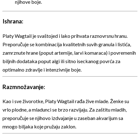
njihove boje.
Ishrana:
Platy Wagtail je svaštojed i lako prihvata raznovrsnu hranu.
Preporučuje se kombinacija kvalitetnih suvih granula i listića,
zamrznute hrane (poput artemije, larvi komaraca) i povremenih
biljnih dodataka poput algi ili sitno iseckanog povrća za
optimalno zdravlje i intenzivnije boje.
Razmnožavanje:
Kao i sve živorotke, Platy Wagtail rađa žive mlade. Ženke su
vrlo plodne, a mladunci se brzo razvijaju. Za zaštitu mladih,
preporučuje se njihovo izdvajanje u zaseban akvarijum sa
mnogo biljaka koje pružaju zaklon.