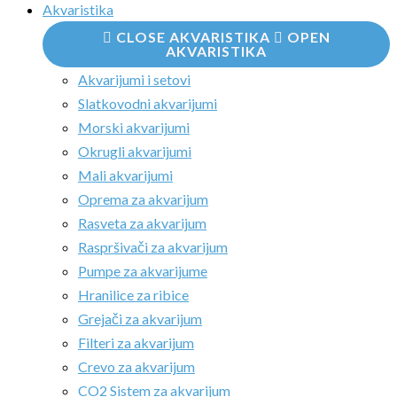
Akvaristika
CLOSE AKVARISTIKA
OPEN
AKVARISTIKA
Akvarijumi i setovi
Slatkovodni akvarijumi
Morski akvarijumi
Okrugli akvarijumi
Mali akvarijumi
Oprema za akvarijum
Rasveta za akvarijum
Raspršivači za akvarijum
Pumpe za akvarijume
Hranilice za ribice
Grejači za akvarijum
Filteri za akvarijum
Crevo za akvarijum
CO2 Sistem za akvarijum