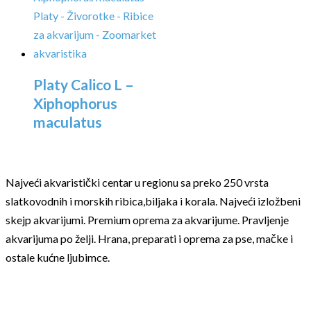
Platy Calico L –
Xiphophorus
maculatus
Najveći akvaristički centar u regionu sa preko 250 vrsta
slatkovodnih i morskih ribica,biljaka i korala. Najveći izložbeni
skejp akvarijumi. Premium oprema za akvarijume. Pravljenje
akvarijuma po želji. Hrana, preparati i oprema za pse, mačke i
ostale kućne ljubimce.