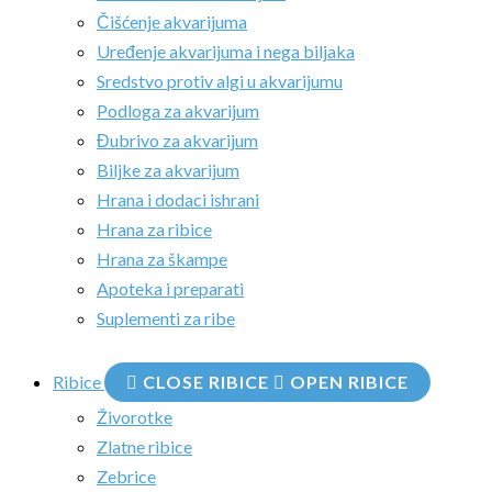
Čišćenje akvarijuma
Uređenje akvarijuma i nega biljaka
Sredstvo protiv algi u akvarijumu
Podloga za akvarijum
Đubrivo za akvarijum
Biljke za akvarijum
Hrana i dodaci ishrani
Hrana za ribice
Hrana za škampe
Apoteka i preparati
Suplementi za ribe
Ribice
CLOSE RIBICE
OPEN RIBICE
Živorotke
Zlatne ribice
Zebrice