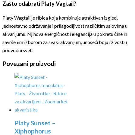
Zašto odabrati Platy Vagtail?
Platy Wagtail je ribica koja kombinuje atraktivan izgled,
jednostavno održavanje i prilagodljivost različitim uslovima u
akvarijumu. Njihova energičnost i elegancija u pokretu čine ih
savršenim izborom za svaki akvarijum, unoseći boju i živost u
podvodni svet.
Povezani proizvodi
Platy Sunset –
Xiphophorus