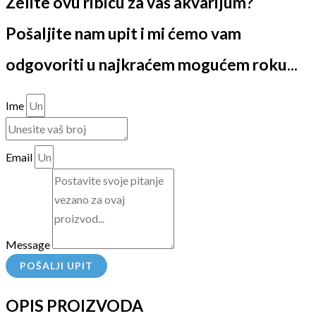
Želite ovu ribicu za vaš akvarijum?
Pošaljite nam upit i mi ćemo vam
odgovoriti u najkraćem mogućem roku...
Ime
Email
Message
POŠALJI UPIT
OPIS PROIZVODA