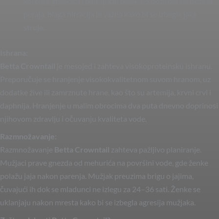
korenja, grančica i plutajućih biljaka. S obzirom na dužinu
peraja, blaga filtracija je važna kako bi se izbegle jake
struje.
Ishrana:
Betta Crowntail
je mesojed i zahteva visokoproteinsku ishranu.
Preporučuje se hranjenje visokokvalitetnom suvom hranom, uz
dodatke žive ili zamrznute hrane, kao što su artemija, krvni crvi i
daphnija. Hranjenje u malim obrocima dva puta dnevno doprinosi
njihovom zdravlju i očuvanju kvaliteta vode.
Razmnožavanje:
Razmnožavanje
Betta Crowntail
zahteva pažljivo planiranje.
Mužjaci prave gnezda od mehurića na površini vode, gde ženke
polažu jaja nakon parenja. Mužjak preuzima brigu o jajima,
čuvajući ih dok se mladunci ne izlegu za 24–36 sati. Ženke se
uklanjaju nakon mresta kako bi se izbegla agresija mužjaka.