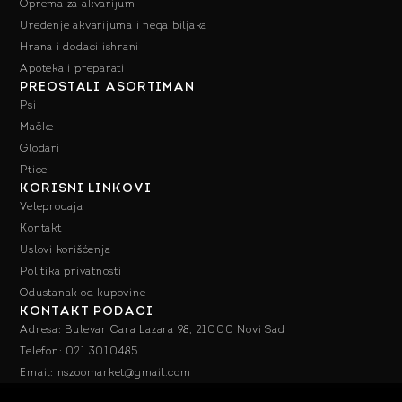
Oprema za akvarijum
Uređenje akvarijuma i nega biljaka
Hrana i dodaci ishrani
Apoteka i preparati
PREOSTALI ASORTIMAN
Psi
Mačke
Glodari
Ptice
KORISNI LINKOVI
Veleprodaja
Kontakt
Uslovi korišćenja
Politika privatnosti
Odustanak od kupovine
KONTAKT PODACI
Adresa: Bulevar Cara Lazara 98, 21000 Novi Sad
Telefon: 021 3010485
Email: nszoomarket@gmail.com