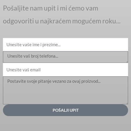
Pošaljite nam upit i mi ćemo vam
odgovoriti u najkraćem mogućem roku...
Ime
Email
Message
POŠALJI UPIT