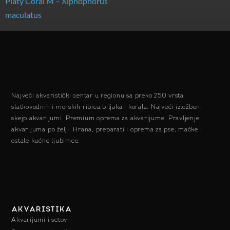
Platy Coral M – Xiphophorus
maculatus
Najveći akvaristički centar u regionu sa preko 250 vrsta
slatkovodnih i morskih ribica,biljaka i korala. Najveći izložbeni
skejp akvarijumi. Premium oprema za akvarijume. Pravljenje
akvarijuma po želji. Hrana, preparati i oprema za pse, mačke i
ostale kućne ljubimce.
AKVARISTIKA
Akvarijumi i setovi