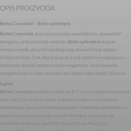
OPIS PROIZVODA
Betta Crowntail – Betta splendens
Betta Crowntail
, poznata po svojim upečatljivim „krunastim“
perajama, je fascinantna varijanta
Betta splendens
koja je
omiljena među akvaristima zbog svog dramatičnog izgleda i
živopisnih boja. Ova riba, koja je prvi put selektivno uzgajana u
Indoneziji, privlači pažnju svojim elegantnim i jedinstvenim
perajama koje su usko razmaknute, dajući izgled bodlji ili krune.
Izgled:
Betta Crowntail
ima telo dužine od 6–7 cm sa živopisnim bojama
koje uključuju crvenu, plavu, ljubičastu, belu, crnu i njihove
kombinacije, često sa metalik odsjajem. Glavna karakteristika su
dugačka, zavesasta peraja sa zrakovima koji se završavaju
bodljama, stvarajući upečatljiv izgled krune. Mužjaci su
intenzivnijih boja i imaju raskošnija peraja u poređenju sa