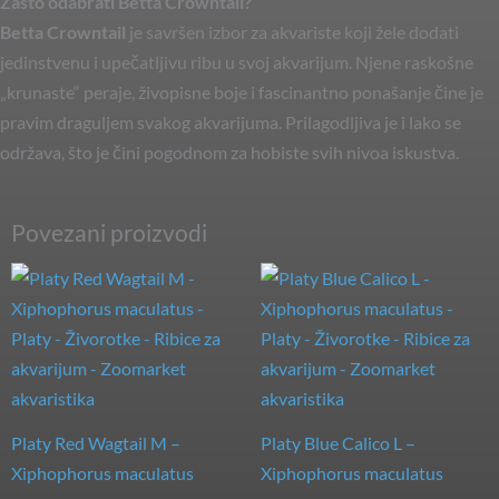
Zašto odabrati Betta Crowntail?
Betta Crowntail
je savršen izbor za akvariste koji žele dodati
jedinstvenu i upečatljivu ribu u svoj akvarijum. Njene raskošne
„krunaste“ peraje, živopisne boje i fascinantno ponašanje čine je
pravim draguljem svakog akvarijuma. Prilagodljiva je i lako se
održava, što je čini pogodnom za hobiste svih nivoa iskustva.
Povezani proizvodi
Platy Red Wagtail M –
Platy Blue Calico L –
Xiphophorus maculatus
Xiphophorus maculatus