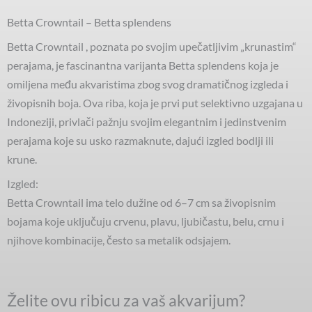
Betta Crowntail – Betta splendens
Betta Crowntail , poznata po svojim upečatljivim „krunastim“
perajama, je fascinantna varijanta Betta splendens koja je
omiljena među akvaristima zbog svog dramatičnog izgleda i
živopisnih boja. Ova riba, koja je prvi put selektivno uzgajana u
Indoneziji, privlači pažnju svojim elegantnim i jedinstvenim
perajama koje su usko razmaknute, dajući izgled bodlji ili
krune.
Izgled:
Betta Crowntail ima telo dužine od 6–7 cm sa živopisnim
bojama koje uključuju crvenu, plavu, ljubičastu, belu, crnu i
njihove kombinacije, često sa metalik odsjajem.
Želite ovu ribicu za vaš akvarijum?