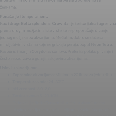
ženkama.
Ponašanje i temperament:
Kao i druge
Betta splendens
,
Crowntail
je teritorijalna i agresivna
prema drugim mužjacima iste vrste, te se preporučuje držanje
jednog mužjaka po akvarijumu. Međutim, dobro se slaže sa
miroljubivim vrstama koje ne grickaju peraja, poput
Neon Tetra
,
Rasbore
, i manjih
Corydoras
somova. Preferira polako plivanje i
često se zadržava u gornjim slojevima akvarijuma.
Uslovi u akvarijumu:
Zapremina akvarijuma:
Minimum 20 litara za jednu ribu.
Temperatura vode:
24–30°C.
pH vrednost:
6,0–8,0.
Tvrdoća vode:
5–20 dGH.
Dekoracija:
Betta Crowntail
preferira akvarijume sa
blagim osvetljenjem, gustim biljkama i zaklonima poput