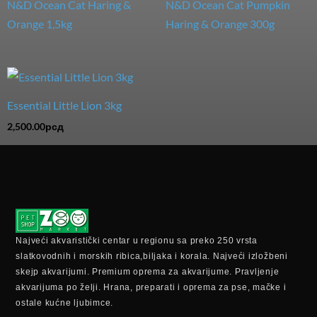
N&D Ocean Cat Haring &
N&D Ocean Cat Pumpkin
Orange 1,5kg
Haring & Orange 300g
Essential Little Lion 3kg
2,500.00
рсд
Najveći akvaristički centar u regionu sa preko 250 vrsta
slatkovodnih i morskih ribica,biljaka i korala. Najveći izložbeni
skejp akvarijumi. Premium oprema za akvarijume. Pravljenje
akvarijuma po želji. Hrana, preparati i oprema za pse, mačke i
ostale kućne ljubimce.