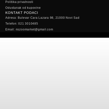
Politika privatnosti
Odustanak od kupovine
KONTAKT PODACI
Adresa: Bulevar Cara Lazara 98, 21000 Novi Sad
Telefon: 021 3010485
Email: nszoomarket@gmail.com