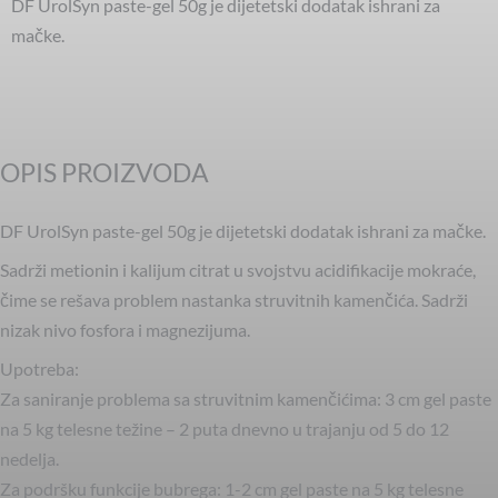
DF UrolSyn paste-gel 50g je dijetetski dodatak ishrani za
mačke.
OPIS PROIZVODA
DF UrolSyn paste-gel 50g je dijetetski dodatak ishrani za mačke.
Sadrži metionin i kalijum citrat u svojstvu acidifikacije mokraće,
čime se rešava problem nastanka struvitnih kamenčića. Sadrži
nizak nivo fosfora i magnezijuma.
Upotreba:
Za saniranje problema sa struvitnim kamenčićima: 3 cm gel paste
na 5 kg telesne težine – 2 puta dnevno u trajanju od 5 do 12
nedelja.
Za podršku funkcije bubrega: 1-2 cm gel paste na 5 kg telesne