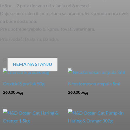
težine – 2 puta dnevno u trajanju od 6 meseci.
Daje se peroralno ili pomešano sa hranom. Sveža voda mora uvek
da bude dostupna.
Pre upotrebe trebalo bi konsultovati veterinara.
Proizvođač: Diafarm, Danska.
Povezani proizvodi
NEMA NA STANJU
Ooxicid S prašak 50g
Neostomosan ampula 5ml
260.00
рсд
260.00
рсд