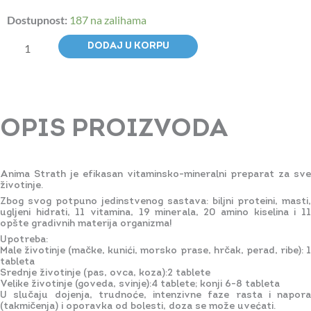
BioStrath
Dostupnost:
187 na zalihama
Anima
Strath
DODAJ U KORPU
200
Tableta
količina
OPIS PROIZVODA
Anima Strath je efikasan vitaminsko-mineralni preparat za sve
životinje.
Zbog svog potpuno jedinstvenog sastava: biljni proteini, masti,
ugljeni hidrati, 11 vitamina, 19 minerala, 20 amino kiselina i 11
opšte gradivnih materija organizma!
Upotreba:
Male životinje (mačke, kunići, morsko prase, hrčak, perad, ribe): 1
tableta
Srednje životinje (pas, ovca, koza):2 tablete
Velike životinje (goveda, svinje):4 tablete; konji 6-8 tableta
U slučaju dojenja, trudnoće, intenzivne faze rasta i napora
(takmičenja) i oporavka od bolesti, doza se može uvećati.