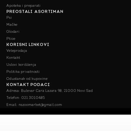
Apoteka i preparati
PREOSTALI ASORTIMAN
Psi
Mačke
Glodari
Ptice
KORISNI LINKOVI
Veleprodaja
Kontakt
Uslovi korišćenja
Politika privatnosti
Odustanak od kupovine
KONTAKT PODACI
Adresa: Bulevar Cara Lazara 98, 21000 Novi Sad
Telefon: 021 3010485
Email: nszoomarket@gmail.com