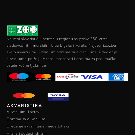
Najveći akvaristički centar u regionu sa preko 250 vrsta
slatkovodnih i morskih ribica,biljaka i korala. Najveći izložbeni
skejp akvarijumi. Premium oprema za akvarijume. Pravljenje
akvarijuma po želji. Hrana, preparati i oprema za pse, mačke i
ostale kućne ljubimce.
AKVARISTIKA
Akvarijumi i setovi
Oprema za akvarijum
Uređenje akvarijuma i nega biljaka
Hrana i dodaci ishrani