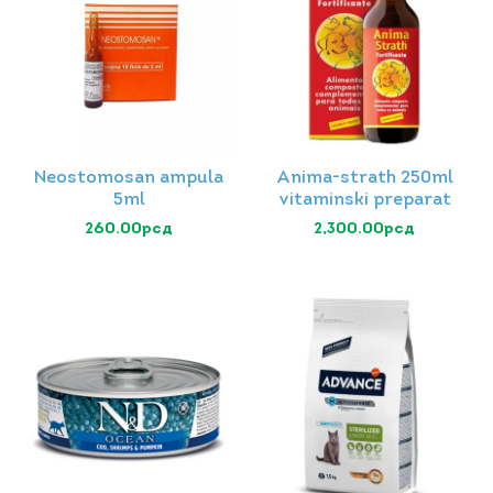
Neostomosan ampula
Anima-strath 250ml
5ml
vitaminski preparat
260.00
рсд
2,300.00
рсд