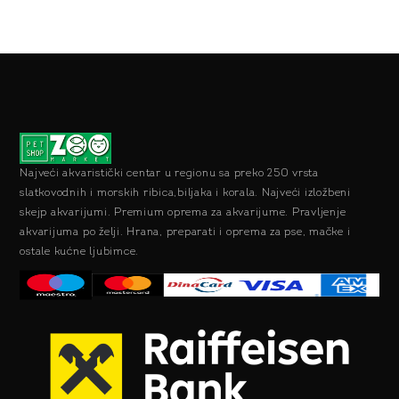
Najveći akvaristički centar u regionu sa preko 250 vrsta
slatkovodnih i morskih ribica,biljaka i korala. Najveći izložbeni
skejp akvarijumi. Premium oprema za akvarijume. Pravljenje
akvarijuma po želji. Hrana, preparati i oprema za pse, mačke i
ostale kućne ljubimce.