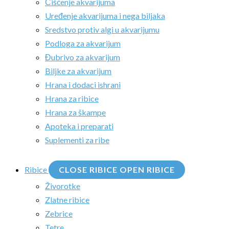
Čišćenje akvarijuma
Uređenje akvarijuma i nega biljaka
Sredstvo protiv algi u akvarijumu
Podloga za akvarijum
Đubrivo za akvarijum
Biljke za akvarijum
Hrana i dodaci ishrani
Hrana za ribice
Hrana za škampe
Apoteka i preparati
Suplementi za ribe
Ribice
CLOSE RIBICE
OPEN RIBICE
Živorotke
Zlatne ribice
Zebrice
Tetre