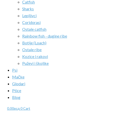
Catfish
Sharks
Lepljivci
Coridorasi
Ostale catfish
Rainbow fish - dugine ribe
Botije (Loach)
Ostale ribe
Kozice i rakovi
Puževi i školjke
Psi
Mačke
Glodari
Ptice
Blog
0.00
рсд
0
Cart