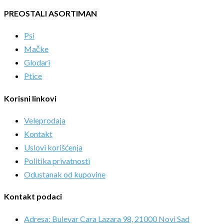
PREOSTALI ASORTIMAN
Psi
Mačke
Glodari
Ptice
Korisni linkovi
Veleprodaja
Kontakt
Uslovi korišćenja
Politika privatnosti
Odustanak od kupovine
Kontakt podaci
Adresa: Bulevar Cara Lazara 98, 21000 Novi Sad