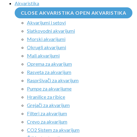
Akvaristika
CLOSE AKVARISTIKA
OPEN AKVARISTIKA
Akvarijumi i setovi
Slatkovodni akvarijumi
Morski akvarijumi
Okrugli akvarijumi
Mali akvarijumi
Oprema za akvarijum
Rasveta za akvarijum
Raspršivači za akvarijum
Pumpe za akvarijume
Hranilice za ribice
Grejači za akvarijum
Filteri za akvarijum
Crevo za akvarijum
CO2 Sistem za akvarijum