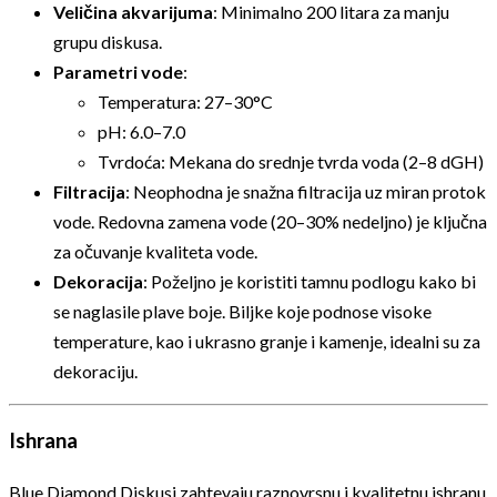
Veličina akvarijuma
: Minimalno 200 litara za manju
grupu diskusa.
Parametri vode
:
Temperatura: 27–30°C
pH: 6.0–7.0
Tvrdoća: Mekana do srednje tvrda voda (2–8 dGH)
Filtracija
: Neophodna je snažna filtracija uz miran protok
vode. Redovna zamena vode (20–30% nedeljno) je ključna
za očuvanje kvaliteta vode.
Dekoracija
: Poželjno je koristiti tamnu podlogu kako bi
se naglasile plave boje. Biljke koje podnose visoke
temperature, kao i ukrasno granje i kamenje, idealni su za
dekoraciju.
Ishrana
Blue Diamond Diskusi zahtevaju raznovrsnu i kvalitetnu ishranu