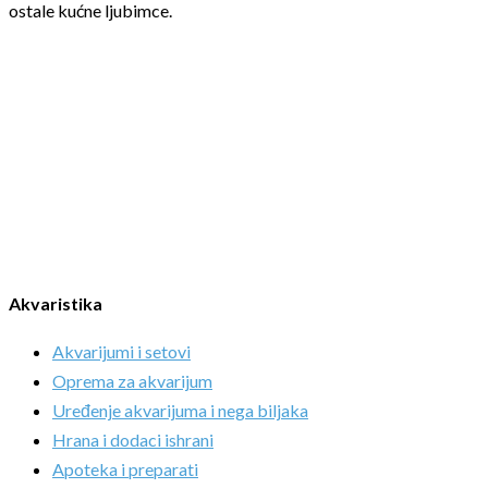
ostale kućne ljubimce.
Akvaristika
Akvarijumi i setovi
Oprema za akvarijum
Uređenje akvarijuma i nega biljaka
Hrana i dodaci ishrani
Apoteka i preparati