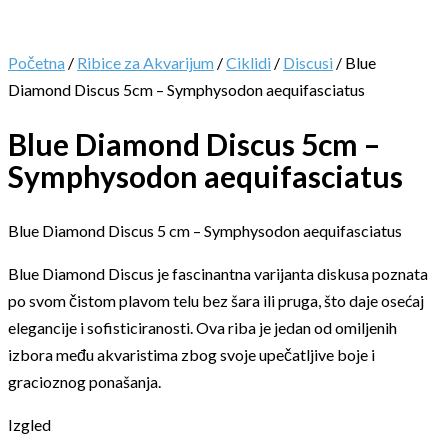
Početna
/
Ribice za Akvarijum
/
Ciklidi
/
Discusi
/ Blue
Diamond Discus 5cm – Symphysodon aequifasciatus
Blue Diamond Discus 5cm –
Symphysodon aequifasciatus
Blue Diamond Discus 5 cm – Symphysodon aequifasciatus
Blue Diamond Discus je fascinantna varijanta diskusa poznata
po svom čistom plavom telu bez šara ili pruga, što daje osećaj
elegancije i sofisticiranosti. Ova riba je jedan od omiljenih
izbora među akvaristima zbog svoje upečatljive boje i
gracioznog ponašanja.
Izgled