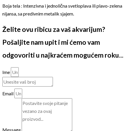
Boja tela : Intenzivna i jednolična svetloplava ili plavo-zelena
nijansa, sa predivnim metalik sjajem.
Želite ovu ribicu za vaš akvarijum?
Pošaljite nam upit i mi ćemo vam
odgovoriti u najkraćem mogućem roku...
Ime
Email
Message