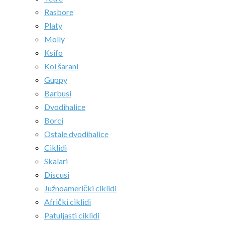
Rasbore
Platy
Molly
Ksifo
Koi šarani
Guppy
Barbusi
Dvodihalice
Borci
Ostale dvodihalice
Ciklidi
Skalari
Discusi
Južnoamerički ciklidi
Afrički ciklidi
Patuljasti ciklidi