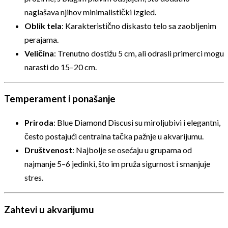
naglašava njihov minimalistički izgled.
Oblik tela
: Karakteristično diskasto telo sa zaobljenim
perajama.
Veličina
: Trenutno dostižu 5 cm, ali odrasli primerci mogu
narasti do 15–20 cm.
Temperament i ponašanje
Priroda
: Blue Diamond Discusi su miroljubivi i elegantni,
često postajući centralna tačka pažnje u akvarijumu.
Društvenost
: Najbolje se osećaju u grupama od
najmanje 5–6 jedinki, što im pruža sigurnost i smanjuje
stres.
Zahtevi u akvarijumu