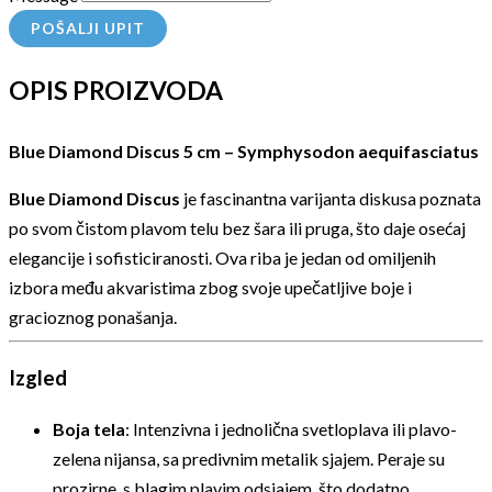
POŠALJI UPIT
OPIS PROIZVODA
Blue Diamond Discus 5 cm – Symphysodon aequifasciatus
Blue Diamond Discus
je fascinantna varijanta diskusa poznata
po svom čistom plavom telu bez šara ili pruga, što daje osećaj
elegancije i sofisticiranosti. Ova riba je jedan od omiljenih
izbora među akvaristima zbog svoje upečatljive boje i
gracioznog ponašanja.
Izgled
Boja tela
: Intenzivna i jednolična svetloplava ili plavo-
zelena nijansa, sa predivnim metalik sjajem. Peraje su
prozirne, s blagim plavim odsjajem, što dodatno