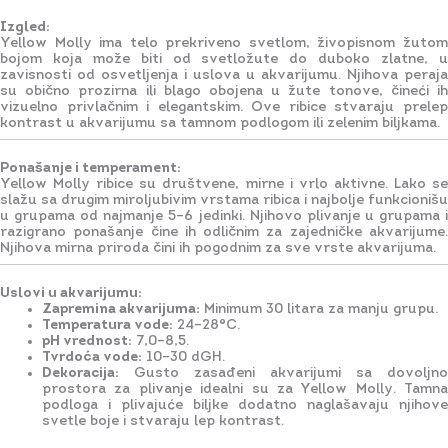
Izgled:
Yellow Molly ima telo prekriveno svetlom, živopisnom žutom
bojom koja može biti od svetložute do duboko zlatne, u
zavisnosti od osvetljenja i uslova u akvarijumu. Njihova peraja
su obično prozirna ili blago obojena u žute tonove, čineći ih
vizuelno privlačnim i elegantskim. Ove ribice stvaraju prelep
kontrast u akvarijumu sa tamnom podlogom ili zelenim biljkama.
Ponašanje i temperament:
Yellow Molly ribice su društvene, mirne i vrlo aktivne. Lako se
slažu sa drugim miroljubivim vrstama ribica i najbolje funkcionišu
u grupama od najmanje 5–6 jedinki. Njihovo plivanje u grupama i
razigrano ponašanje čine ih odličnim za zajedničke akvarijume.
Njihova mirna priroda čini ih pogodnim za sve vrste akvarijuma.
Uslovi u akvarijumu:
Zapremina akvarijuma:
Minimum 30 litara za manju grupu.
Temperatura vode:
24–28°C.
pH vrednost:
7,0–8,5.
Tvrdoća vode:
10–30 dGH.
Dekoracija:
Gusto zasađeni akvarijumi sa dovoljno
prostora za plivanje idealni su za Yellow Molly. Tamna
podloga i plivajuće biljke dodatno naglašavaju njihove
svetle boje i stvaraju lep kontrast.