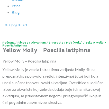
Ptice
Blog
0.00
рсд
0
Cart
Početna
/
Ribice za Akvarijum
/
Živorotke
/
Moli (Molly)
/ Yellow Molly –
Poecilia latipinna
Yellow Molly – Poecilia latipinna
Yellow Molly – Poecilia latipinna
Yellow Molly je vesela i atraktivna varijanta Molly ribica,
prepoznatljiva po svojoj svetloj, intenzivnoj žutoj boji koja
unosi sunčane tonove u svaki akvarijum. Ove ribice su odličan
izbor za akvariste koji žele da dodaju boje i dinamiku u svoj
akvarijum, sa jednostavnom negom i prilagodljivošću koja ih
čini pogodnim za sve nivoe iskustva.