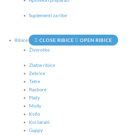
Suplementi za ribe
Ribice
CLOSE RIBICE
OPEN RIBICE
Živorotke
Zlatne ribice
Zebrice
Tetre
Rasbore
Platy
Molly
Ksifo
Koi šarani
Guppy