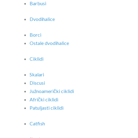
Barbusi
Dvodihalice
Borci
Ostale dvodihalice
Ciklidi
Skalari
Discusi
Južnoamerički ciklidi
Afrički ciklidi
Patuljasti ciklidi
Catfish