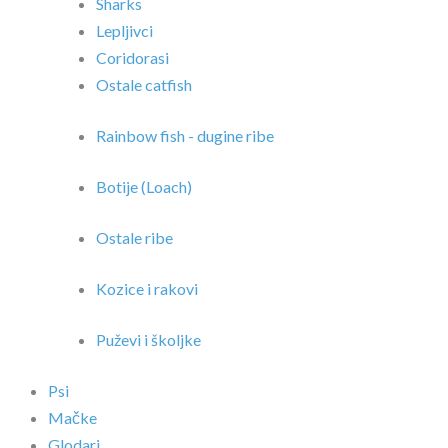
Sharks
Lepljivci
Coridorasi
Ostale catfish
Rainbow fish - dugine ribe
Botije (Loach)
Ostale ribe
Kozice i rakovi
Puževi i školjke
Psi
Mačke
Glodari