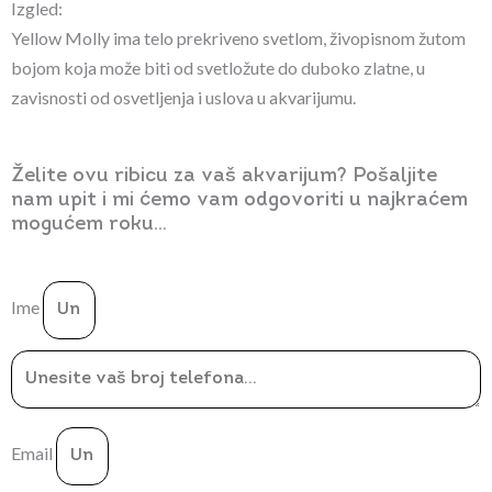
Izgled:
Yellow Molly ima telo prekriveno svetlom, živopisnom žutom
bojom koja može biti od svetložute do duboko zlatne, u
zavisnosti od osvetljenja i uslova u akvarijumu.
Želite ovu ribicu za vaš akvarijum? Pošaljite
nam upit i mi ćemo vam odgovoriti u najkraćem
mogućem roku...
Ime
Email