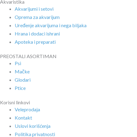
Akvaristika
Akvarijumi i setovi
Oprema za akvarijum
Uređenje akvarijuma i nega biljaka
Hrana i dodaci ishrani
Apoteka i preparati
PREOSTALI ASORTIMAN
Psi
Mačke
Glodari
Ptice
Korisni linkovi
Veleprodaja
Kontakt
Uslovi korišćenja
Politika privatnosti