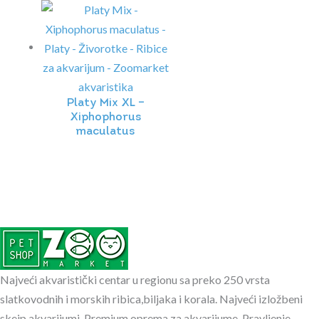
Platy Mix XL –
Xiphophorus
maculatus
Najveći akvaristički centar u regionu sa preko 250 vrsta
slatkovodnih i morskih ribica,biljaka i korala. Najveći izložbeni
skejp akvarijumi. Premium oprema za akvarijume. Pravljenje