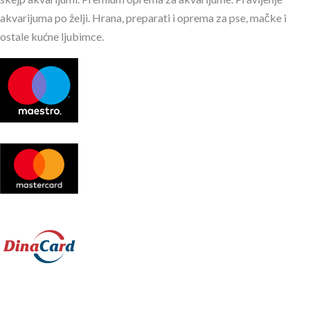
akvarijuma po želji. Hrana, preparati i oprema za pse, mačke i
ostale kućne ljubimce.