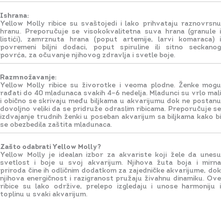
Ishrana:
Yellow Molly ribice su svaštojedi i lako prihvataju raznovrsnu
hranu. Preporučuje se visokokvalitetna suva hrana (granule i
listići), zamrznuta hrana (poput artemije, larvi komaraca) i
povremeni biljni dodaci, poput spiruline ili sitno seckanog
povrća, za očuvanje njihovog zdravlja i svetle boje.
Razmnožavanje:
Yellow Molly ribice su živorotke i veoma plodne. Ženke mogu
rađati do 40 mladunaca svakih 4–6 nedelja. Mladunci su vrlo mali
i obično se skrivaju među biljkama u akvarijumu dok ne postanu
dovoljno veliki da se pridruže odraslim ribicama. Preporučuje se
izdvajanje trudnih ženki u poseban akvarijum sa biljkama kako bi
se obezbedila zaštita mladunaca.
Zašto odabrati Yellow Molly?
Yellow Molly je idealan izbor za akvariste koji žele da unesu
svetlost i boje u svoj akvarijum. Njihova žuta boja i mirna
priroda čine ih odličnim dodatkom za zajedničke akvarijume, dok
njihova energičnost i razigranost pružaju živahnu dinamiku. Ove
ribice su lako održive, prelepo izgledaju i unose harmoniju i
toplinu u svaki akvarijum.