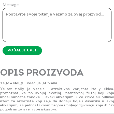
Message
POŠALJI UPIT
OPIS PROIZVODA
Yellow Molly – Poecilia latipinna
Yellow Molly je vesela i atraktivna varijanta Molly ribica,
prepoznatljiva po svojoj svetloj, intenzivnoj žutoj boji koja
unosi sunčane tonove u svaki akvarijum. Ove ribice su odličan
izbor za akvariste koji žele da dodaju boje i dinamiku u svoj
akvarijum, sa jednostavnom negom i prilagodljivošću koja ih čini
pogodnim za sve nivoe iskustva.