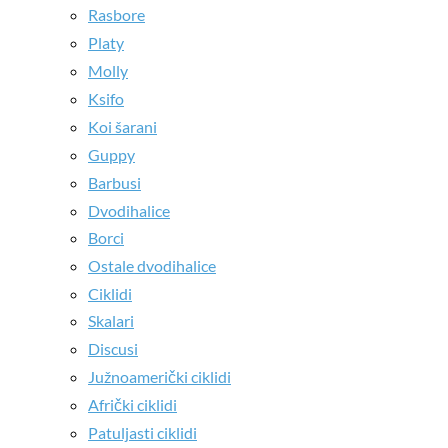
Rasbore
Platy
Molly
Ksifo
Koi šarani
Guppy
Barbusi
Dvodihalice
Borci
Ostale dvodihalice
Ciklidi
Skalari
Discusi
Južnoamerički ciklidi
Afrički ciklidi
Patuljasti ciklidi