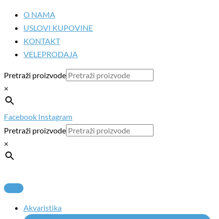
Pređi
AT-
O NAMA
na
50w
USLOVI KUPOVINE
sadržaj
Grejač
KONTAKT
za
VELEPRODAJA
vodu
količina
Pretraži proizvode
×
Facebook
Instagram
Pretraži proizvode
×
Akvaristika