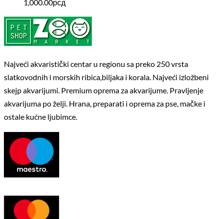
1,000.00
рсд
Najveći akvaristički centar u regionu sa preko 250 vrsta
slatkovodnih i morskih ribica,biljaka i korala. Najveći izložbeni
skejp akvarijumi. Premium oprema za akvarijume. Pravljenje
akvarijuma po želji. Hrana, preparati i oprema za pse, mačke i
ostale kućne ljubimce.