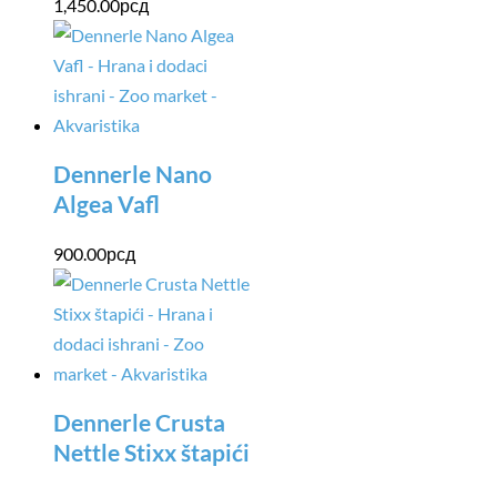
1,450.00
рсд
Dennerle Nano
Algea Vafl
900.00
рсд
Dennerle Crusta
Nettle Stixx štapići