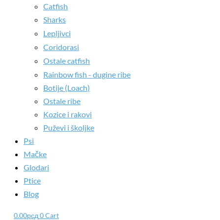
Catfish
Sharks
Lepljivci
Coridorasi
Ostale catfish
Rainbow fish - dugine ribe
Botije (Loach)
Ostale ribe
Kozice i rakovi
Puževi i školjke
Psi
Mačke
Glodari
Ptice
Blog
0.00
рсд
0
Cart