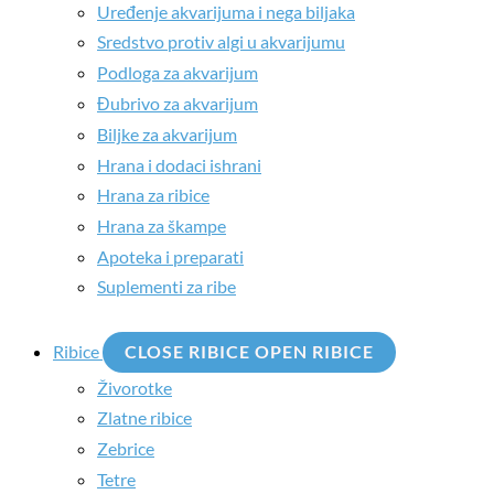
Uređenje akvarijuma i nega biljaka
Sredstvo protiv algi u akvarijumu
Podloga za akvarijum
Đubrivo za akvarijum
Biljke za akvarijum
Hrana i dodaci ishrani
Hrana za ribice
Hrana za škampe
Apoteka i preparati
Suplementi za ribe
Ribice
CLOSE RIBICE
OPEN RIBICE
Živorotke
Zlatne ribice
Zebrice
Tetre