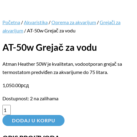
Početna
/
Akvaristika
/
Oprema za akvarijum
/
Grejači za
akvarijum
/ AT-50w Grejač za vodu
AT-50w Grejač za vodu
Atman Heather 50W je kvalitetan, vodootporan grejač sa
termostatom predviđen za akvarijume do 75 litara.
1,050.00
рсд
Dostupnost:
2 na zalihama
DODAJ U KORPU