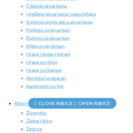
Čišćenje akvarijuma
Uređenje akvarijuma i nega biljaka
Sredstvo protiv algi u akvarijumu
Podloga za akvarijum
Đubrivo za akvarijum
Biljke za akvarijum
Hrana i dodaci ishrani
Hrana za ribice
Hrana za škampe
Apoteka i preparati
Suplementi za ribe
Ribice
CLOSE RIBICE
OPEN RIBICE
Živorotke
Zlatne ribice
Zebrice