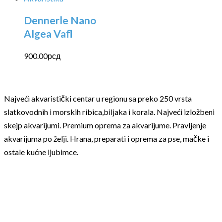
Dennerle Nano
Algea Vafl
900.00
рсд
Najveći akvaristički centar u regionu sa preko 250 vrsta
slatkovodnih i morskih ribica,biljaka i korala. Najveći izložbeni
skejp akvarijumi. Premium oprema za akvarijume. Pravljenje
akvarijuma po želji. Hrana, preparati i oprema za pse, mačke i
ostale kućne ljubimce.