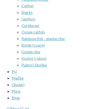
Catfish
Sharks
Lepljivci
Coridorasi
Ostale catfish
Rainbow fish - dugine ribe
Botije (Loach)
Ostale ribe
Kozice i rakovi
Puževi i školjke
Psi
Mačke
Glodari
Ptice
Blog
0.00
рсд
0
Cart