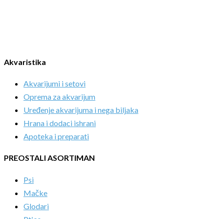
Akvaristika
Akvarijumi i setovi
Oprema za akvarijum
Uređenje akvarijuma i nega biljaka
Hrana i dodaci ishrani
Apoteka i preparati
PREOSTALI ASORTIMAN
Psi
Mačke
Glodari