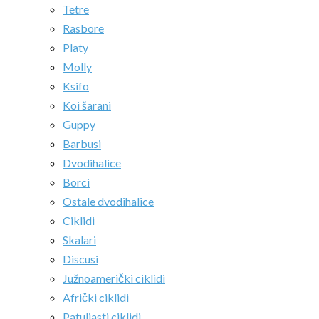
Tetre
Rasbore
Platy
Molly
Ksifo
Koi šarani
Guppy
Barbusi
Dvodihalice
Borci
Ostale dvodihalice
Ciklidi
Skalari
Discusi
Južnoamerički ciklidi
Afrički ciklidi
Patuljasti ciklidi