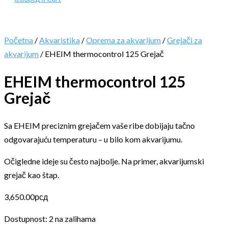
Početna
/
Akvaristika
/
Oprema za akvarijum
/
Grejači za
akvarijum
/ EHEIM thermocontrol 125 Grejač
EHEIM thermocontrol 125
Grejač
Sa EHEIM preciznim grejačem vaše ribe dobijaju tačno
odgovarajuću temperaturu – u bilo kom akvarijumu.
Očigledne ideje su često najbolje. Na primer, akvarijumski
grejač kao štap.
3,650.00
рсд
Dostupnost:
2 na zalihama