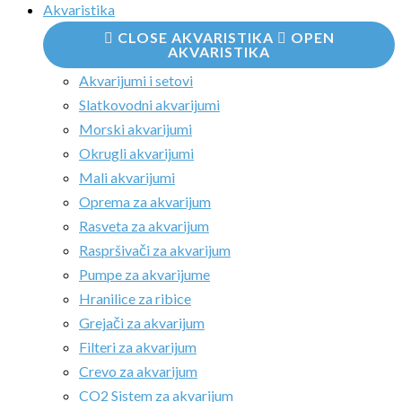
Akvaristika
CLOSE AKVARISTIKA
OPEN
AKVARISTIKA
Akvarijumi i setovi
Slatkovodni akvarijumi
Morski akvarijumi
Okrugli akvarijumi
Mali akvarijumi
Oprema za akvarijum
Rasveta za akvarijum
Raspršivači za akvarijum
Pumpe za akvarijume
Hranilice za ribice
Grejači za akvarijum
Filteri za akvarijum
Crevo za akvarijum
CO2 Sistem za akvarijum