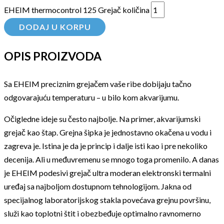
EHEIM thermocontrol 125 Grejač količina
DODAJ U KORPU
OPIS PROIZVODA
Sa EHEIM preciznim grejačem vaše ribe dobijaju tačno
odgovarajuću temperaturu – u bilo kom akvarijumu.
Očigledne ideje su često najbolje. Na primer, akvarijumski
grejač kao štap. Grejna šipka je jednostavno okačena u vodu i
zagreva je. Istina je da je princip i dalje isti kao i pre nekoliko
decenija. Ali u međuvremenu se mnogo toga promenilo. A danas
je EHEIM podesivi grejač ultra moderan elektronski termalni
uređaj sa najboljom dostupnom tehnologijom. Jakna od
specijalnog laboratorijskog stakla povećava grejnu površinu,
služi kao toplotni štit i obezbeđuje optimalno ravnomerno