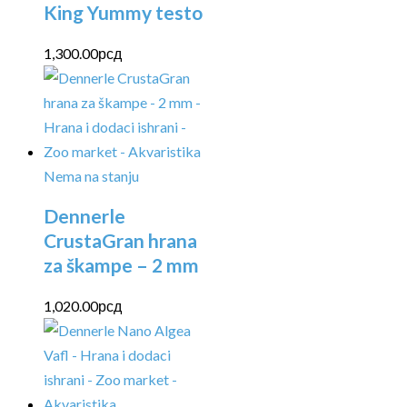
King Yummy testo
1,300.00
рсд
Nema na stanju
Dennerle
CrustaGran hrana
za škampe – 2 mm
1,020.00
рсд