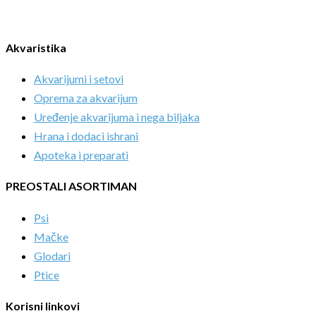
Akvaristika
Akvarijumi i setovi
Oprema za akvarijum
Uređenje akvarijuma i nega biljaka
Hrana i dodaci ishrani
Apoteka i preparati
PREOSTALI ASORTIMAN
Psi
Mačke
Glodari
Ptice
Korisni linkovi