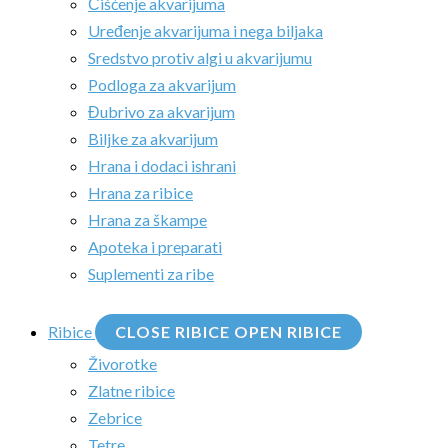
Čišćenje akvarijuma
Uređenje akvarijuma i nega biljaka
Sredstvo protiv algi u akvarijumu
Podloga za akvarijum
Đubrivo za akvarijum
Biljke za akvarijum
Hrana i dodaci ishrani
Hrana za ribice
Hrana za škampe
Apoteka i preparati
Suplementi za ribe
Ribice
CLOSE RIBICE
OPEN RIBICE
Živorotke
Zlatne ribice
Zebrice
Tetre