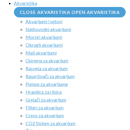
Akvaristika
CLOSE AKVARISTIKA
OPEN AKVARISTIKA
Akvarijumi i setovi
Slatkovodni akvarijumi
Morski akvarijumi
Okrugli akvarijumi
Mali akvarijumi
Oprema za akvarijum
Rasveta za akvarijum
Raspršivači za akvarijum
Pumpe za akvarijume
Hranilice za ribice
Grejači za akvarijum
Filteri za akvarijum
Crevo za akvarijum
CO2 Sistem za akvarijum