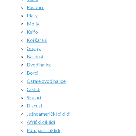
Rasbore
Platy
Molly
Ksifo
Koi šarani
Guppy
Barbusi
Dvodihalice
Borci
Ostale dvodihalice
Ciklidi
Skalari
Discusi
Južnoamerički ciklidi
Afrički ciklidi
Patuljasti ciklidi