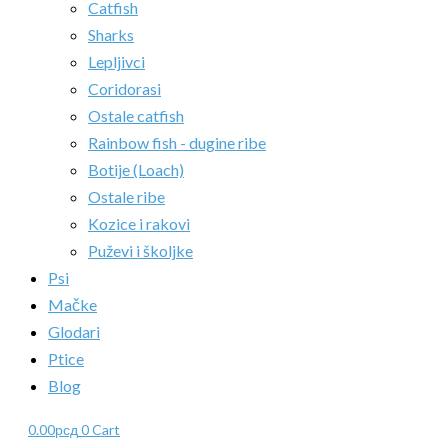
Catfish
Sharks
Lepljivci
Coridorasi
Ostale catfish
Rainbow fish - dugine ribe
Botije (Loach)
Ostale ribe
Kozice i rakovi
Puževi i školjke
Psi
Mačke
Glodari
Ptice
Blog
0.00
рсд
0
Cart