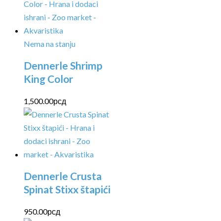
Nema na stanju
Dennerle Shrimp
King Color
1,500.00
рсд
Dennerle Crusta
Spinat Stixx štapići
950.00
рсд