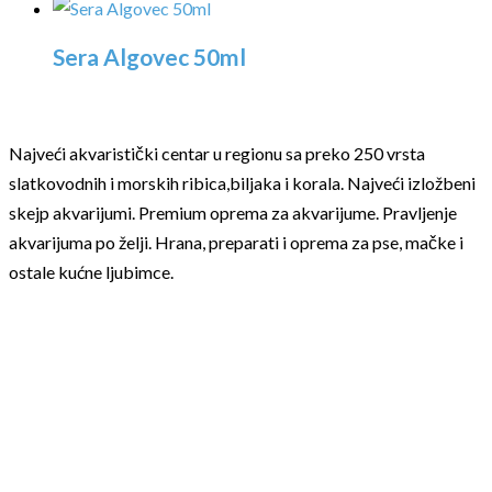
Sera Algovec 50ml
Najveći akvaristički centar u regionu sa preko 250 vrsta
slatkovodnih i morskih ribica,biljaka i korala. Najveći izložbeni
skejp akvarijumi. Premium oprema za akvarijume. Pravljenje
akvarijuma po želji. Hrana, preparati i oprema za pse, mačke i
ostale kućne ljubimce.