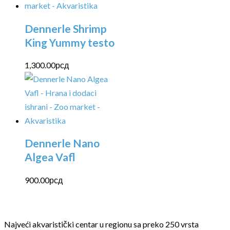
Dennerle Shrimp
King Yummy testo
1,300.00
рсд
Dennerle Nano
Algea Vafl
900.00
рсд
Najveći akvaristički centar u regionu sa preko 250 vrsta