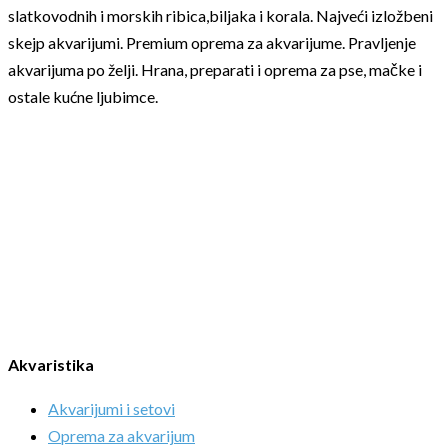
slatkovodnih i morskih ribica,biljaka i korala. Najveći izložbeni
skejp akvarijumi. Premium oprema za akvarijume. Pravljenje
akvarijuma po želji. Hrana, preparati i oprema za pse, mačke i
ostale kućne ljubimce.
Akvaristika
Akvarijumi i setovi
Oprema za akvarijum