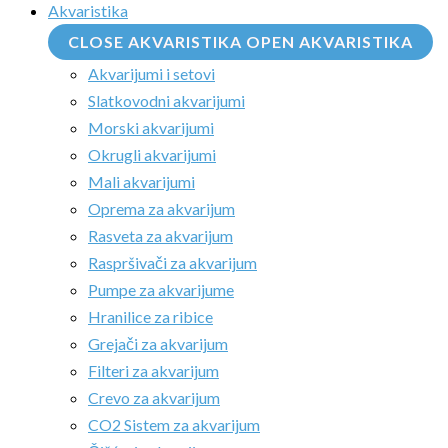
Akvaristika
CLOSE AKVARISTIKA
OPEN AKVARISTIKA
Akvarijumi i setovi
Slatkovodni akvarijumi
Morski akvarijumi
Okrugli akvarijumi
Mali akvarijumi
Oprema za akvarijum
Rasveta za akvarijum
Raspršivači za akvarijum
Pumpe za akvarijume
Hranilice za ribice
Grejači za akvarijum
Filteri za akvarijum
Crevo za akvarijum
CO2 Sistem za akvarijum