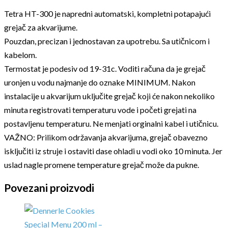
Tetra HT-300 je napredni automatski, kompletni potapajući
grejač za akvarijume.
Pouzdan, precizan i jednostavan za upotrebu. Sa utičnicom i
kabelom.
Termostat je podesiv od 19-31c. Voditi računa da je grejač
uronjen u vodu najmanje do oznake MINIMUM. Nakon
instalacije u akvarijum uključite grejač koji će nakon nekoliko
minuta registrovati temperaturu vode i početi grejati na
postavljenu temperaturu. Ne menjati orginalni kabel i utičnicu.
VAŽNO: Prilikom održavanja akvarijuma, grejač obavezno
isključiti iz struje i ostaviti dase ohladi u vodi oko 10 minuta. Jer
uslad nagle promene temperature grejač može da pukne.
Povezani proizvodi