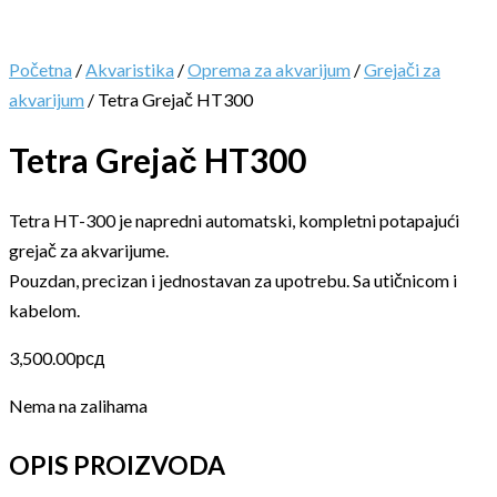
Početna
/
Akvaristika
/
Oprema za akvarijum
/
Grejači za
akvarijum
/ Tetra Grejač HT300
Tetra Grejač HT300
Tetra HT-300 je napredni automatski, kompletni potapajući
grejač za akvarijume.
Pouzdan, precizan i jednostavan za upotrebu. Sa utičnicom i
kabelom.
3,500.00
рсд
Nema na zalihama
OPIS PROIZVODA