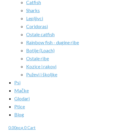
Catfish
Sharks
Lepljivci
Coridorasi
Ostale catfish
Rainbow fish - dugine ribe
Botije (Loach)
Ostale ribe
Kozice i rakovi
Puževi i školjke
Psi
Mačke
Glodari
Ptice
Blog
0.00
рсд
0
Cart