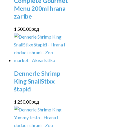
Complete Gourmet
Menu 200ml hrana
za ribe
1,500.00
рсд
Dennerle Shrimp
King SnailStixx
štapići
1,250.00
рсд