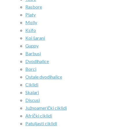
Rasbore
Platy
Molly
Ksifo
Koi šarani
Guppy
Barbusi
Dvodihalice
Borci
Ostale dvodihalice
Ciklidi
Skalari
Discusi
Južnoamerički ciklidi
Afrički ciklidi
Patuljasti ciklidi