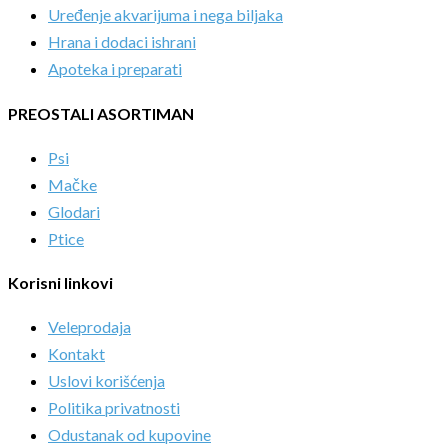
Uređenje akvarijuma i nega biljaka
Hrana i dodaci ishrani
Apoteka i preparati
PREOSTALI ASORTIMAN
Psi
Mačke
Glodari
Ptice
Korisni linkovi
Veleprodaja
Kontakt
Uslovi korišćenja
Politika privatnosti
Odustanak od kupovine