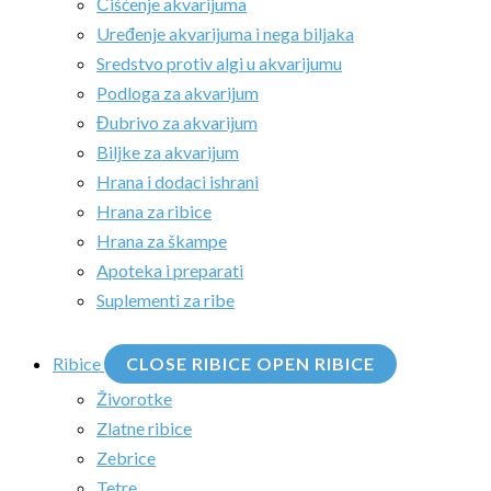
Čišćenje akvarijuma
Uređenje akvarijuma i nega biljaka
Sredstvo protiv algi u akvarijumu
Podloga za akvarijum
Đubrivo za akvarijum
Biljke za akvarijum
Hrana i dodaci ishrani
Hrana za ribice
Hrana za škampe
Apoteka i preparati
Suplementi za ribe
Ribice
CLOSE RIBICE
OPEN RIBICE
Živorotke
Zlatne ribice
Zebrice
Tetre