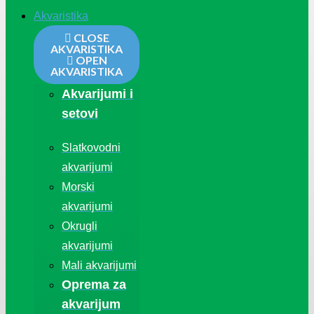
Akvaristika
CLOSE
AKVARISTIKA
OPEN
AKVARISTIKA
Akvarijumi i
setovi
Slatkovodni
akvarijumi
Morski
akvarijumi
Okrugli
akvarijumi
Mali akvarijumi
Oprema za
akvarijum