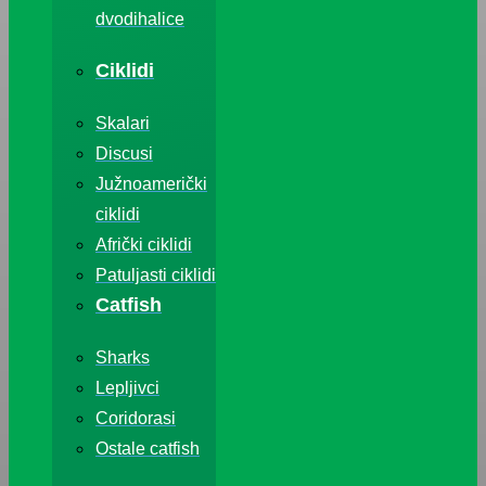
dvodihalice
Ciklidi
Skalari
Discusi
Južnoamerički
ciklidi
Afrički ciklidi
Patuljasti ciklidi
Catfish
Sharks
Lepljivci
Coridorasi
Ostale catfish