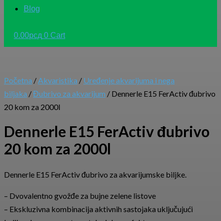
Blog
0.00
рсд
0
Cart
Početna
/
Akvaristika
/
Uređenje akvarijuma i nega
biljaka
/
Đubrivo za akvarijum
/ Dennerle E15 FerActiv đubrivo
20 kom za 2000l
Dennerle E15 FerActiv đubrivo
20 kom za 2000l
Dennerle E15 FerActiv đubrivo za akvarijumske biljke.
– Dvovalentno gvožđe za bujne zelene listove
– Ekskluzivna kombinacija aktivnih sastojaka uključujući