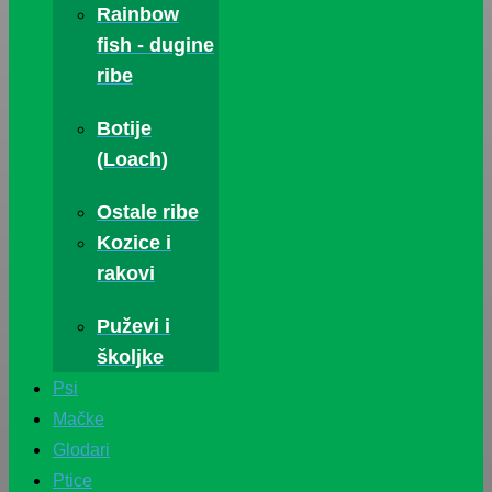
Rainbow
fish - dugine
ribe
Botije
(Loach)
Ostale ribe
Kozice i
rakovi
Puževi i
školjke
Psi
Mačke
Glodari
Ptice