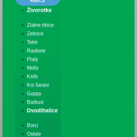
RIBICE
Živorotke
Zlatne ribice
Zebrice
Tetre
Rasbore
Platy
Molly
Ksifo
Koi šarani
Guppy
Barbusi
Dvodihalice
Borci
Ostale