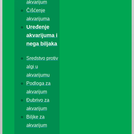
akvarijum
Čišćenje
akvarijuma
Uređenje
akvarijuma i
nega biljaka
Sredstvo protiv
algi u
akvarijumu
Podloga za
akvarijum
Đubrivo za
akvarijum
Biljke za
akvarijum