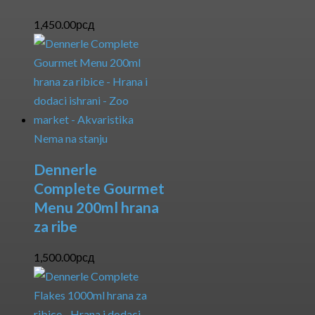
1,450.00
рсд
Nema na stanju
Dennerle
Complete Gourmet
Menu 200ml hrana
za ribe
1,500.00
рсд