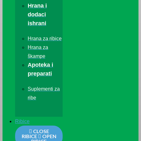
Hrana i
dodaci
ishrani
Hrana za ribice
Hrana za
škampe
Apoteka i
preparati
Suplementi za
ribe
Ribice
CLOSE
RIBICE
OPEN