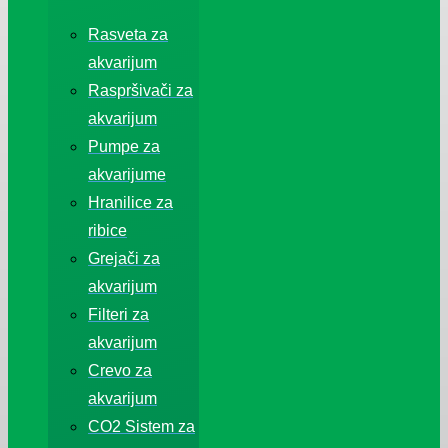
Rasveta za
akvarijum
Raspršivači za
akvarijum
Pumpe za
akvarijume
Hranilice za
ribice
Grejači za
akvarijum
Filteri za
akvarijum
Crevo za
akvarijum
CO2 Sistem za