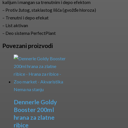
kalijum i mangan sa trenutnim i depo efektom
– Protiv žutog, staklastog lišća ( gvožđe hloroza )
– Trenutni i depo efekat
– List aktivan
– Deo sistema PerfectPlant
Povezani proizvodi
Nema na stanju
Dennerle Goldy
Booster 200ml
hrana za zlatne
ribice