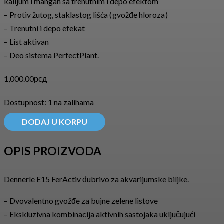
kalijum i mangan sa trenutnim i depo efektom
– Protiv žutog, staklastog lišća ( gvožđe hloroza )
– Trenutni i depo efekat
– List aktivan
– Deo sistema PerfectPlant.
1,000.00
рсд
Dostupnost:
1 na zalihama
DODAJ U KORPU
OPIS PROIZVODA
Dennerle E15 FerActiv đubrivo za akvarijumske biljke.
– Dvovalentno gvožđe za bujne zelene listove
– Ekskluzivna kombinacija aktivnih sastojaka uključujući