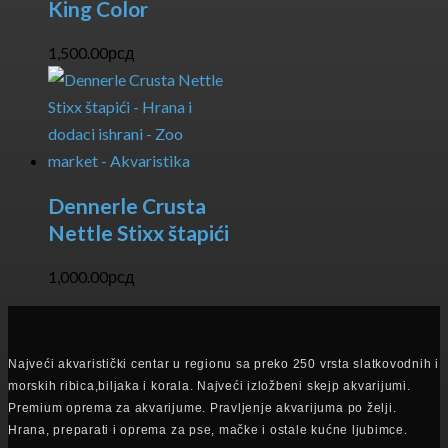
King Color
1,500.00
рсд
Dennerle Crusta
Nettle Stixx štapići
1,000.00
рсд
Najveći akvaristički centar u regionu sa preko 250 vrsta slatkovodnih i
morskih ribica,biljaka i korala. Najveći izložbeni skejp akvarijumi.
Premium oprema za akvarijume. Pravljenje akvarijuma po želji.
Hrana, preparati i oprema za pse, mačke i ostale kućne ljubimce.