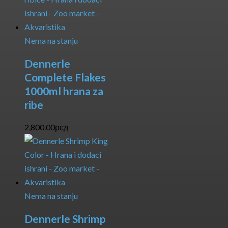
Nema na stanju
Dennerle
Complete Flakes
1000ml hrana za
ribe
2,800.00
рсд
Nema na stanju
Dennerle Shrimp