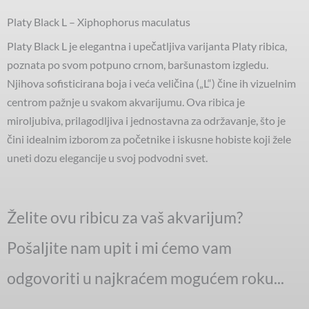
Platy Black L – Xiphophorus maculatus
Platy Black L je elegantna i upečatljiva varijanta Platy ribica,
poznata po svom potpuno crnom, baršunastom izgledu.
Njihova sofisticirana boja i veća veličina („L“) čine ih vizuelnim
centrom pažnje u svakom akvarijumu. Ova ribica je
miroljubiva, prilagodljiva i jednostavna za održavanje, što je
čini idealnim izborom za početnike i iskusne hobiste koji žele
uneti dozu elegancije u svoj podvodni svet.
Želite ovu ribicu za vaš akvarijum?
Pošaljite nam upit i mi ćemo vam
odgovoriti u najkraćem mogućem roku...