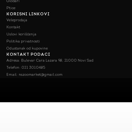
Glodari
Ptice
KORISNI LINKOVI
Veleprodaja
Kontakt
Uslovi korišćenja
Politika privatnosti
Odustanak od kupovine
KONTAKT PODACI
Adresa: Bulevar Cara Lazara 98, 21000 Novi Sad
Telefon: 021 3010485
Email: nszoomarket@gmail.com