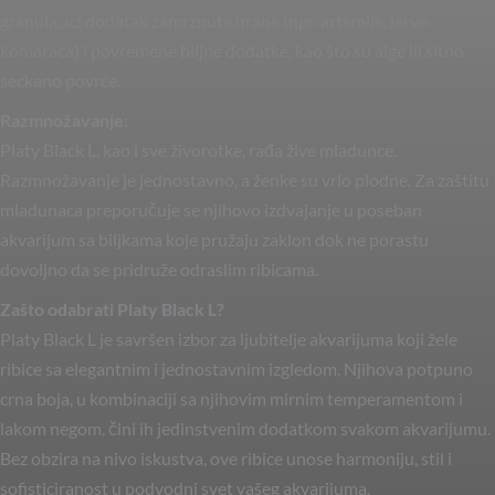
granula, uz dodatak zamrznute hrane (npr. artemije, larve
komaraca) i povremene biljne dodatke, kao što su alge ili sitno
seckano povrće.
Razmnožavanje:
Platy Black L, kao i sve živorotke, rađa žive mladunce.
Razmnožavanje je jednostavno, a ženke su vrlo plodne. Za zaštitu
mladunaca preporučuje se njihovo izdvajanje u poseban
akvarijum sa biljkama koje pružaju zaklon dok ne porastu
dovoljno da se pridruže odraslim ribicama.
Zašto odabrati Platy Black L?
Platy Black L je savršen izbor za ljubitelje akvarijuma koji žele
ribice sa elegantnim i jednostavnim izgledom. Njihova potpuno
crna boja, u kombinaciji sa njihovim mirnim temperamentom i
lakom negom, čini ih jedinstvenim dodatkom svakom akvarijumu.
Bez obzira na nivo iskustva, ove ribice unose harmoniju, stil i
sofisticiranost u podvodni svet vašeg akvarijuma.