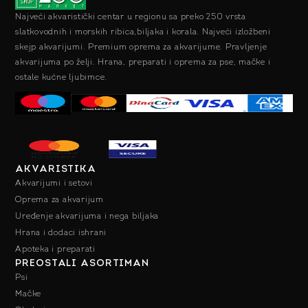
Najveći akvaristički centar u regionu sa preko 250 vrsta
slatkovodnih i morskih ribica,biljaka i korala. Najveći izložbeni
skejp akvarijumi. Premium oprema za akvarijume. Pravljenje
akvarijuma po želji. Hrana, preparati i oprema za pse, mačke i
ostale kućne ljubimce.
AKVARISTIKA
Akvarijumi i setovi
Oprema za akvarijum
Uređenje akvarijuma i nega biljaka
Hrana i dodaci ishrani
Apoteka i preparati
PREOSTALI ASORTIMAN
Psi
Mačke