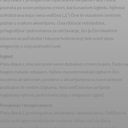
poznata po svom potpuno crnom, baršunastom izgledu. Njihova
sofisticirana boja i veća veličina („L“) čine ih vizuelnim centrom
pažnje u svakom akvarijumu. Ova ribica je miroljubiva,
prilagodljiva i jednostavna za održavanje, što je čini idealnim
izborom za početnike i iskusne hobiste koji žele uneti dozu
elegancije u svoj podvodni svet.
Izgled:
Platy Black L ima telo prekriveno dubokom crnom bojom, često sa
blagim metalik odsjajem. Njihov monohromatski izgled ih čini
izuzetno atraktivnim, posebno u akvarijumima sa kontrastnom
podlogom ili svetlim biljkama. Veća veličina ove varijante
naglašava njihovu jedinstvenu boju i elegantan izgled.
Ponašanje i temperament:
Platy Black L je miroljubiva, društvena i aktivna ribica. Odlično se
slaže sa drugim miroljubivim vrstama ribica i voli da živi u