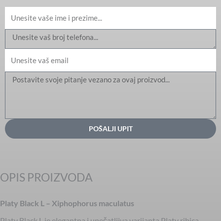
Ime
Email
Message
POŠALJI UPIT
OPIS PROIZVODA
Platy Black L – Xiphophorus maculatus
Platy Black L je elegantna i upečatljiva varijanta Platy ribica,