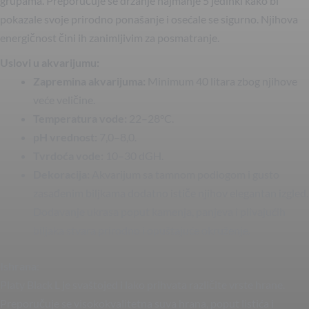
grupama. Preporučuje se držanje najmanje 5 jedinki kako bi
pokazale svoje prirodno ponašanje i osećale se sigurno. Njihova
energičnost čini ih zanimljivim za posmatranje.
Uslovi u akvarijumu:
Zapremina akvarijuma:
Minimum 40 litara zbog njihove
veće veličine.
Temperatura vode:
22–28°C.
pH vrednost:
7,0–8,0.
Tvrdoća vode:
10–30 dGH.
Dekoracija:
Akvarijum sa tamnom podlogom i gusto
zasađenim biljkama dodatno ističe njihov elegantan izgled.
Dodavanje ukrasa poput kamenja, panjeva i plivajućih
biljaka stvara prirodno i opuštajuće okruženje.
Ishrana:
Platy Black L je svaštojed i lako prihvata različite vrste hrane.
Preporučuje se visokokvalitetna suva hrana, poput listića i