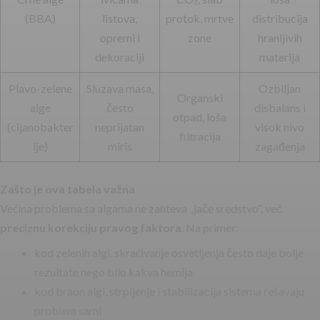
(BBA)
listova,
protok, mrtve
distribucija
opremi i
zone
hranljivih
dekoraciji
materija
Plavo-zelene
Sluzava masa,
Ozbiljan
Organski
alge
često
disbalans i
otpad, loša
(cijanobakter
neprijatan
visok nivo
filtracija
ije)
miris
zagađenja
Zašto je ova tabela važna
Većina problema sa algama ne zahteva „jače sredstvo“, već
preciznu korekciju pravog faktora
. Na primer:
kod zelenih algi, skraćivanje osvetljenja često daje bolje
rezultate nego bilo kakva hemija
kod braon algi, strpljenje i stabilizacija sistema rešavaju
problem sami