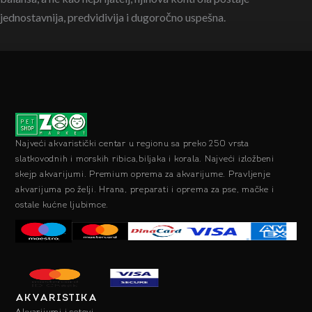
jednostavnija, predvidivija i dugoročno uspešna.
Najveći akvaristički centar u regionu sa preko 250 vrsta
slatkovodnih i morskih ribica,biljaka i korala. Najveći izložbeni
skejp akvarijumi. Premium oprema za akvarijume. Pravljenje
akvarijuma po želji. Hrana, preparati i oprema za pse, mačke i
ostale kućne ljubimce.
AKVARISTIKA