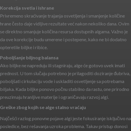
Korekcija svetla i ishrane
Privremeno skraćivanje trajanja osvetljenja i smanjenje količine
hrane često daje vidljive rezultate već nakon nekoliko dana. Ovim
se direktno smanjuje količina resursa dostupnih algama. Važno je
da ove korekcije budu umerene i postepene, kako ne bi dodatno
opteretile biljke i ribice.
Poboljšanje biljnog balansa
Ako biljke ne napreduju ili stagniraju, alge će gotovo uvek imati
prednost. U tom slučaju potrebno je prilagoditi doziranje đubriva,
poboljšati cirkulaciju vode i uskladiti osvetljenje sa potrebama
biljaka. Kada biljke ponovo počnu stabilno da rastu, one prirodno
preuzimaju hranljive materije i ograničavaju razvoj algi.
Greške zbog kojih se alge stalno vraćaju
Najčešći razlog ponovne pojave algi jeste fokusiranje isključivo na
posledice, bez rešavanja uzroka problema. Takav pristup donosi