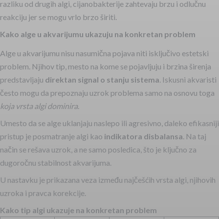
razliku od drugih algi, cijanobakterije zahtevaju brzu i odlučnu
reakciju jer se mogu vrlo brzo širiti.
Kako alge u akvarijumu ukazuju na konkretan problem
Alge u akvarijumu nisu nasumična pojava niti isključivo estetski
problem. Njihov tip, mesto na kome se pojavljuju i brzina širenja
predstavljaju
direktan signal o stanju sistema
. Iskusni akvaristi
često mogu da prepoznaju uzrok problema samo na osnovu toga
koja vrsta algi dominira
.
Umesto da se alge uklanjaju naslepo ili agresivno, daleko efikasniji
pristup je posmatranje algi kao
indikatora disbalansa
. Na taj
način se rešava uzrok, a ne samo posledica, što je ključno za
dugoročnu stabilnost akvarijuma.
U nastavku je prikazana veza između najčešćih vrsta algi, njihovih
uzroka i pravca korekcije.
Kako tip algi ukazuje na konkretan problem