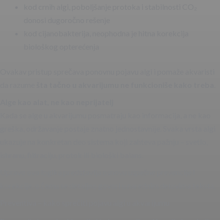
kod crnih algi, poboljšanje protoka i stabilnosti CO₂
donosi dugoročno rešenje
kod cijanobakterija, neophodna je hitna korekcija
biološkog opterećenja
Ovakav pristup sprečava ponovnu pojavu algi i pomaže akvaristi
da razume
šta tačno u akvarijumu ne funkcioniše kako treba
.
Alge kao alat, ne kao neprijatelj
Kada se alge u akvarijumu posmatraju kao informacija, a ne kao
greška, održavanje postaje znatno jednostavnije. Svaka vrsta algi
ukazuje na konkretan deo sistema koji zahteva pažnju – svetlo,
ishranu, filtraciju, protok ili biološki balans.
Upravo ova logika predstavlja osnovu uspešne prevencije i
korekcije, o čemu se detaljno govori u narednim delovima teksta.
Preventiva – kako sprečiti pojavu algi u akvarijumu