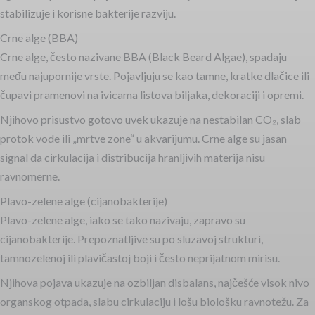
stabilizuje i korisne bakterije razviju.
Crne alge (BBA)
Crne alge, često nazivane BBA (Black Beard Algae), spadaju
među najupornije vrste. Pojavljuju se kao tamne, kratke dlačice ili
čupavi pramenovi na ivicama listova biljaka, dekoraciji i opremi.
Njihovo prisustvo gotovo uvek ukazuje na nestabilan CO₂, slab
protok vode ili „mrtve zone“ u akvarijumu. Crne alge su jasan
signal da cirkulacija i distribucija hranljivih materija nisu
ravnomerne.
Plavo-zelene alge (cijanobakterije)
Plavo-zelene alge, iako se tako nazivaju, zapravo su
cijanobakterije. Prepoznatljive su po sluzavoj strukturi,
tamnozelenoj ili plavičastoj boji i često neprijatnom mirisu.
Njihova pojava ukazuje na ozbiljan disbalans, najčešće visok nivo
organskog otpada, slabu cirkulaciju i lošu biološku ravnotežu. Za