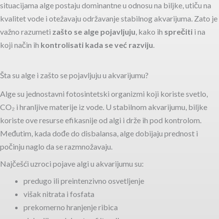
situacijama alge postaju dominantne u odnosu na biljke, utiču na
kvalitet vode i otežavaju održavanje stabilnog akvarijuma. Zato je
važno razumeti
zašto se alge pojavljuju
, kako ih
sprečiti
i na
koji način ih
kontrolisati kada se već razviju
.
Šta su alge i zašto se pojavljuju u akvarijumu?
Alge su jednostavni fotosintetski organizmi koji koriste svetlo,
CO₂ i hranljive materije iz vode. U stabilnom akvarijumu, biljke
koriste ove resurse efikasnije od algi i drže ih pod kontrolom.
Međutim, kada dođe do disbalansa, alge dobijaju prednost i
počinju naglo da se razmnožavaju.
Najčešći uzroci pojave algi u akvarijumu su:
predugo ili preintenzivno osvetljenje
višak nitrata i fosfata
prekomerno hranjenje ribica