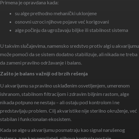
Primena je opravdana kada:
su alge prethodno mehanički uklonjene
osnovni uzroci njihove pojave već korigovani
alge počinju da ugrožavaju biljke ili stabilnost sistema
U takvim slučajevima, namensko sredstvo protiv algi u akvarijumu
može pomoći da se sistem dodatno stabilizuje, ali nikada ne treba
da zameni pravilno održavanje i balans.
Zašto je balans važniji od brzih rešenja
U akvarijumu sa pravilno usklađenim osvetljenjem, umerenom
ishranom, stabilnom filtracijom i zdravim biljnim rastom, alge
nikada potpuno ne nestaju – ali ostaju pod kontrolom i ne
predstavljaju problem. Cilj akvaristike nije sterilno okruženje, već
stabilan i funkcionalan ekosistem.
Kada se alge u akvarijumu posmatraju kao signal narušenog
balansa, a ne kao neprijatelj, njihova kontrola postaje