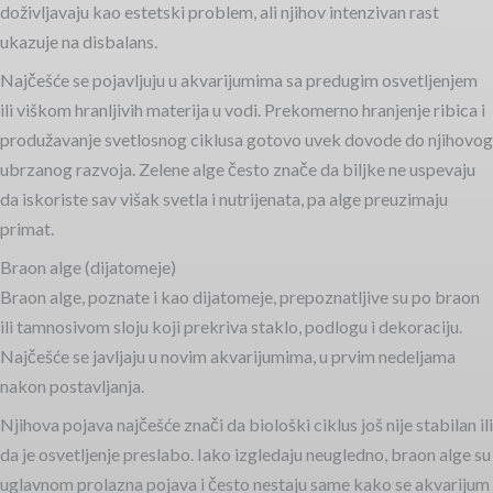
doživljavaju kao estetski problem, ali njihov intenzivan rast
ukazuje na disbalans.
Najčešće se pojavljuju u akvarijumima sa predugim osvetljenjem
ili viškom hranljivih materija u vodi. Prekomerno hranjenje ribica i
produžavanje svetlosnog ciklusa gotovo uvek dovode do njihovog
ubrzanog razvoja. Zelene alge često znače da biljke ne uspevaju
da iskoriste sav višak svetla i nutrijenata, pa alge preuzimaju
primat.
Braon alge (dijatomeje)
Braon alge, poznate i kao dijatomeje, prepoznatljive su po braon
ili tamnosivom sloju koji prekriva staklo, podlogu i dekoraciju.
Najčešće se javljaju u novim akvarijumima, u prvim nedeljama
nakon postavljanja.
Njihova pojava najčešće znači da biološki ciklus još nije stabilan ili
da je osvetljenje preslabo. Iako izgledaju neugledno, braon alge su
uglavnom prolazna pojava i često nestaju same kako se akvarijum