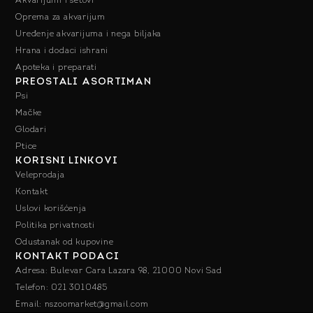
Akvarijumi i setovi
Oprema za akvarijum
Uređenje akvarijuma i nega biljaka
Hrana i dodaci ishrani
Apoteka i preparati
PREOSTALI ASORTIMAN
Psi
Mačke
Glodari
Ptice
KORISNI LINKOVI
Veleprodaja
Kontakt
Uslovi korišćenja
Politika privatnosti
Odustanak od kupovine
KONTAKT PODACI
Adresa: Bulevar Cara Lazara 98, 21000 Novi Sad
Telefon: 021 3010485
Email: nszoomarket@gmail.com