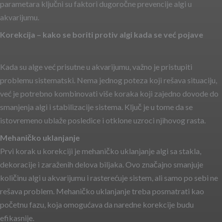
parametara ključni su faktori dugoročne prevencije algi u
akvarijumu.
Korekcija – kako se boriti protiv algi kada se već pojave
Kada su alge već prisutne u akvarijumu, važno je pristupiti
problemu sistematski. Nema jednog poteza koji rešava situaciju,
već je potrebno kombinovati više koraka koji zajedno dovode do
smanjenja algi i stabilizacije sistema. Ključ je u tome da se
istovremeno ublaže posledice i otklone uzroci njihovog rasta.
Mehaničko uklanjanje
Prvi korak u korekciji je mehaničko uklanjanje algi sa stakla,
dekoracije i zaraženih delova biljaka. Ovo značajno smanjuje
količinu algi u akvarijumu i rasterećuje sistem, ali samo po sebi ne
rešava problem. Mehaničko uklanjanje treba posmatrati kao
početnu fazu, koja omogućava da naredne korekcije budu
efikasnije.