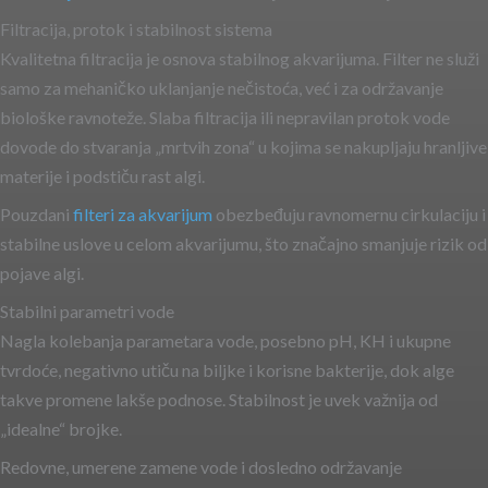
Filtracija, protok i stabilnost sistema
Kvalitetna filtracija je osnova stabilnog akvarijuma. Filter ne služi
samo za mehaničko uklanjanje nečistoća, već i za održavanje
biološke ravnoteže. Slaba filtracija ili nepravilan protok vode
dovode do stvaranja „mrtvih zona“ u kojima se nakupljaju hranljive
materije i podstiču rast algi.
Pouzdani
filteri za akvarijum
obezbeđuju ravnomernu cirkulaciju i
stabilne uslove u celom akvarijumu, što značajno smanjuje rizik od
pojave algi.
Stabilni parametri vode
Nagla kolebanja parametara vode, posebno pH, KH i ukupne
tvrdoće, negativno utiču na biljke i korisne bakterije, dok alge
takve promene lakše podnose. Stabilnost je uvek važnija od
„idealne“ brojke.
Redovne, umerene zamene vode i dosledno održavanje