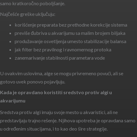
samo kratkoročno poboljšanje.
Najčešće greške uključuju:
korišćenje preparata bez prethodne korekcije sistema
previše đubriva u akvarijumu sa malim brojem biljaka
produžavanje osvetljenja umesto stabilizacije balansa
jak filter bez pravilnog i ravnomernog protoka
zanemarivanje stabilnosti parametara vode
U ovakvim uslovima, alge se mogu privremeno povući, ali se
gotovo uvek ponovo pojavljuju.
Kada je opravdano koristiti sredstvo protiv algi u
akvarijumu
Sredstva protiv algi imaju svoje mesto u akvaristici, ali ne
predstavljaju trajno rešenje. Njihova upotreba je opravdana samo
u određenim situacijama, i to kao deo šire strategije.