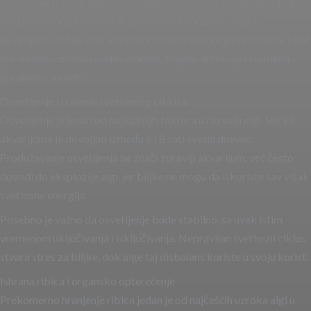
Prevencija je uvek efikasnija i jednostavnija od kasnije korekcije.
Kada je akvarijum pravilno postavljen i održavan, alge u
akvarijumu ostaju pod kontrolom i ne predstavljaju problem. Ključ
je u balansu između svetla, ishrane, biljaka, filtracije i stabilnih
parametara vode.
Osvetljenje i trajanje svetlosnog ciklusa
Osvetljenje je jedan od najvažnijih faktora u razvoju algi. Većini
akvarijuma je dovoljno između 6 i 8 sati svetla dnevno.
Produžavanje osvetljenja ne znači zdraviji akvarijum, već često
dovodi do eksplozije algi, jer biljke ne mogu da iskoriste sav višak
svetlosne energije.
Posebno je važno da osvetljenje bude stabilno, sa uvek istim
vremenom uključivanja i isključivanja. Nepravilan svetlosni ciklus
stvara stres za biljke, dok alge taj disbalans koriste u svoju korist.
Ishrana ribica i organsko opterećenje
Prekomerno hranjenje ribica jedan je od najčešćih uzroka algi u