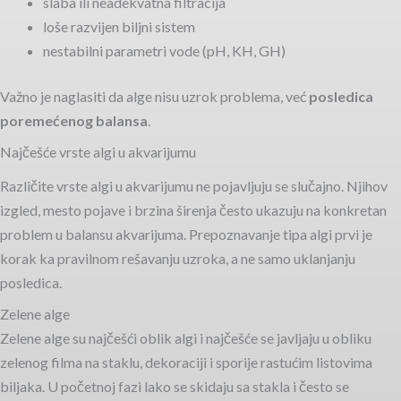
slaba ili neadekvatna filtracija
loše razvijen biljni sistem
nestabilni parametri vode (pH, KH, GH)
Važno je naglasiti da alge nisu uzrok problema, već
posledica
poremećenog balansa
.
Najčešće vrste algi u akvarijumu
Različite vrste algi u akvarijumu ne pojavljuju se slučajno. Njihov
izgled, mesto pojave i brzina širenja često ukazuju na konkretan
problem u balansu akvarijuma. Prepoznavanje tipa algi prvi je
korak ka pravilnom rešavanju uzroka, a ne samo uklanjanju
posledica.
Zelene alge
Zelene alge su najčešći oblik algi i najčešće se javljaju u obliku
zelenog filma na staklu, dekoraciji i sporije rastućim listovima
biljaka. U početnoj fazi lako se skidaju sa stakla i često se