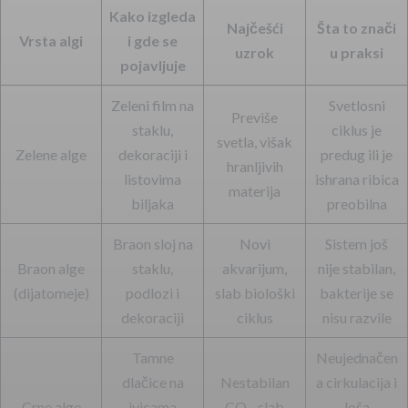
Kako izgleda
Najčešći
Šta to znači
Vrsta algi
i gde se
uzrok
u praksi
pojavljuje
Zeleni film na
Svetlosni
Previše
staklu,
ciklus je
svetla, višak
Zelene alge
dekoraciji i
predug ili je
hranljivih
listovima
ishrana ribica
materija
biljaka
preobilna
Braon sloj na
Novi
Sistem još
Braon alge
staklu,
akvarijum,
nije stabilan,
(dijatomeje)
podlozi i
slab biološki
bakterije se
dekoraciji
ciklus
nisu razvile
Tamne
Neujednačen
dlačice na
Nestabilan
a cirkulacija i
Crne alge
ivicama
CO₂, slab
loša