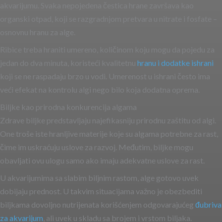
akvarijumu. Svaka nepojedena čestica hrane završava kao
organski otpad, koji se razgradnjom pretvara u nitrate i fosfate –
osnovnu hranu za alge.
Ribice treba hraniti umereno, količinom koju mogu da pojedu za
jedan do dva minuta, koristeći kvalitetnu
hranu i dodatke ishrani
koji se ne raspadaju brzo u vodi. Umerenost u ishrani često ima
veći efekat na kontrolu algi nego bilo koja dodatna oprema.
Biljke kao prirodna konkurencija algama
Zdrave biljke predstavljaju najefikasniju prirodnu zaštitu od algi.
One troše iste hranljive materije koje su algama potrebne za rast,
čime im uskraćuju uslove za razvoj. Međutim, biljke mogu
obavljati ovu ulogu samo ako imaju adekvatne uslove za rast.
U akvarijumima sa slabim biljnim rastom, alge gotovo uvek
dobijaju prednost. U takvim situacijama važno je obezbediti
biljkama dovoljno nutrijenata korišćenjem odgovarajućeg
đubriva
za akvarijum
, ali uvek u skladu sa brojem i vrstom biljaka.