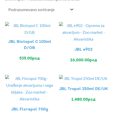
JBL Biotopol C 100ml
D/GB
JBL e902
535.00
рсд
26,000.00
рсд
JBL Tropol 250ml DE/UK
1,480.00
рсд
JBL Florapol 700g