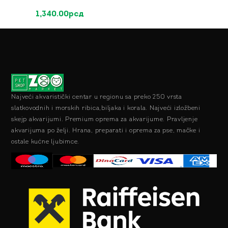
1,340.00
рсд
Najveći akvaristički centar u regionu sa preko 250 vrsta
slatkovodnih i morskih ribica,biljaka i korala. Najveći izložbeni
skejp akvarijumi. Premium oprema za akvarijume. Pravljenje
akvarijuma po želji. Hrana, preparati i oprema za pse, mačke i
ostale kućne ljubimce.