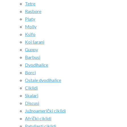
Tetre
Rasbore
Platy
Molly
Ksifo
Koi šarani
Guppy
Barbusi
Dvodihalice
Borci
Ostale dvodihalice
Ciklidi
Skalari
Discusi
Južnoamerički ciklidi
Afrički ciklidi
Patuljasti ciklidi