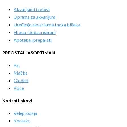
Akvarijumi i setovi
Oprema za akvarijum
Uređenje akvarijuma i nega biljaka
Hrana i dodaci ishrani
Apoteka i preparati
PREOSTALI ASORTIMAN
Psi
Mačke
Glodari
Ptice
Korisni linkovi
Veleprodaja
Kontakt