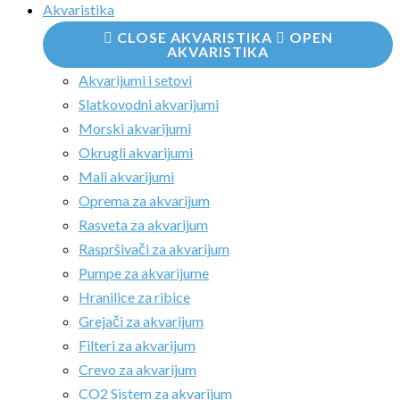
Akvaristika
CLOSE AKVARISTIKA
OPEN
AKVARISTIKA
Akvarijumi i setovi
Slatkovodni akvarijumi
Morski akvarijumi
Okrugli akvarijumi
Mali akvarijumi
Oprema za akvarijum
Rasveta za akvarijum
Raspršivači za akvarijum
Pumpe za akvarijume
Hranilice za ribice
Grejači za akvarijum
Filteri za akvarijum
Crevo za akvarijum
CO2 Sistem za akvarijum