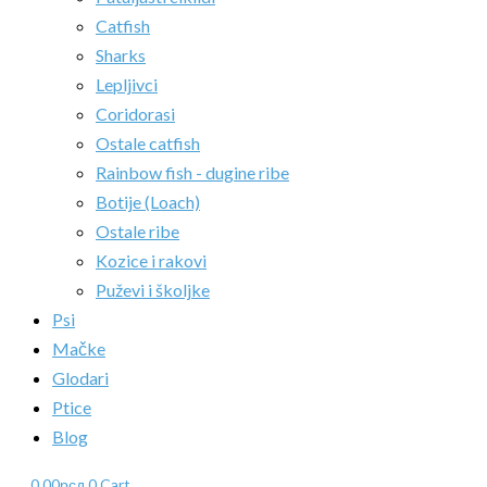
Catfish
Sharks
Lepljivci
Coridorasi
Ostale catfish
Rainbow fish - dugine ribe
Botije (Loach)
Ostale ribe
Kozice i rakovi
Puževi i školjke
Psi
Mačke
Glodari
Ptice
Blog
0.00
рсд
0
Cart