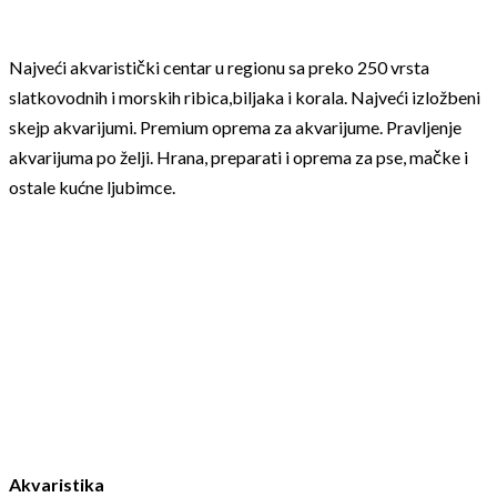
Najveći akvaristički centar u regionu sa preko 250 vrsta
slatkovodnih i morskih ribica,biljaka i korala. Najveći izložbeni
skejp akvarijumi. Premium oprema za akvarijume. Pravljenje
akvarijuma po želji. Hrana, preparati i oprema za pse, mačke i
ostale kućne ljubimce.
Akvaristika