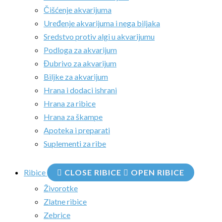
Čišćenje akvarijuma
Uređenje akvarijuma i nega biljaka
Sredstvo protiv algi u akvarijumu
Podloga za akvarijum
Đubrivo za akvarijum
Biljke za akvarijum
Hrana i dodaci ishrani
Hrana za ribice
Hrana za škampe
Apoteka i preparati
Suplementi za ribe
Ribice
CLOSE RIBICE
OPEN RIBICE
Živorotke
Zlatne ribice
Zebrice