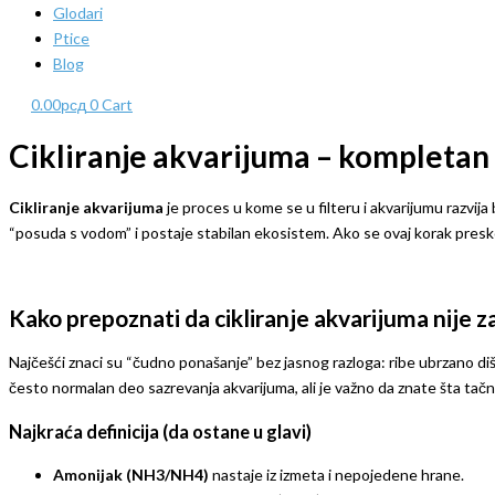
Glodari
Ptice
Blog
0.00
рсд
0
Cart
Cikliranje akvarijuma – kompletan v
Cikliranje akvarijuma
je proces u kome se u filteru i akvarijumu razvija
“posuda s vodom” i postaje stabilan ekosistem. Ako se ovaj korak presko
Kako prepoznati da cikliranje akvarijuma nije 
Najčešći znaci su “čudno ponašanje” bez jasnog razloga: ribe ubrzano dišu,
često normalan deo sazrevanja akvarijuma, ali je važno da znate šta tačn
Najkraća definicija (da ostane u glavi)
Amonijak (NH3/NH4)
nastaje iz izmeta i nepojedene hrane.