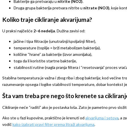
Bakterije ga pretvaraju u
nitrite (NO2)
.
Druga grupa bakterija pretvara nitrite u
nitrate (NO3)
, koje kon
Koliko traje cikliranje akvarijuma?
U praksi najčešće
2–6 nedelja
. Dužina zavisi od:
jačine i tipa filtracije (unutrašnji/spoljašnji filter),
temperature (toplije = brži metabolizam bakterija),
količine “hrane” za bakterije (izvor amonijaka),
toga da li koristite startne bakterije,
stabilnosti rutine (nagla pranja filtera i “resetovanja” proces vrać
Stabilna temperatura je važna i zbog riba i zbog bakterija; kod većine 
razumevanje opsega i logike stabilnosti temperature, dobar kontekst j
Šta vam treba pre nego što krenete sa cikliran
Cikliranje neće “raditi” ako je postavka loša. Zato je pametno prvo složit
Ako ste u fazi kupovine, praktično je krenuti od
akvarijuma i setova
, a 
vodič
kako izabrati pravi filter prema litraži akvarijuma
.