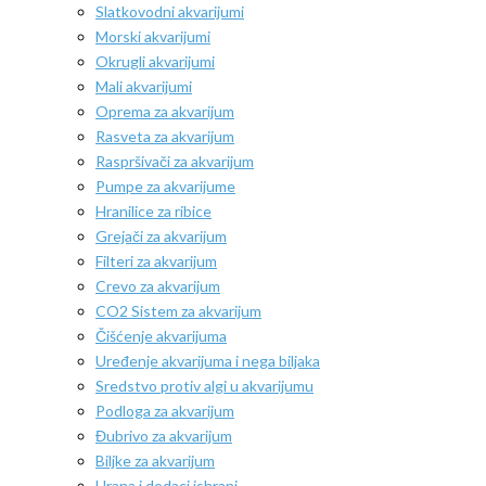
Slatkovodni akvarijumi
Morski akvarijumi
Okrugli akvarijumi
Mali akvarijumi
Oprema za akvarijum
Rasveta za akvarijum
Raspršivači za akvarijum
Pumpe za akvarijume
Hranilice za ribice
Grejači za akvarijum
Filteri za akvarijum
Crevo za akvarijum
CO2 Sistem za akvarijum
Čišćenje akvarijuma
Uređenje akvarijuma i nega biljaka
Sredstvo protiv algi u akvarijumu
Podloga za akvarijum
Đubrivo za akvarijum
Biljke za akvarijum
Hrana i dodaci ishrani