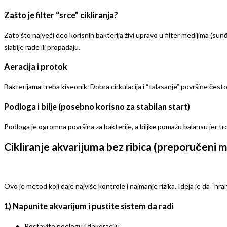
Zašto je filter “srce” cikliranja?
Zato što najveći deo korisnih bakterija živi upravo u filter medijima (sunđe
slabije rade ili propadaju.
Aeracija i protok
Bakterijama treba kiseonik. Dobra cirkulacija i “talasanje” površine čest
Podloga i bilje (posebno korisno za stabilan start)
Podloga je ogromna površina za bakterije, a biljke pomažu balansu jer troše
Cikliranje akvarijuma bez ribica (preporučeni 
Ovo je metod koji daje najviše kontrole i najmanje rizika. Ideja je da “hra
1) Napunite akvarijum i pustite sistem da radi
Postavite podlogu i dekoraciju.