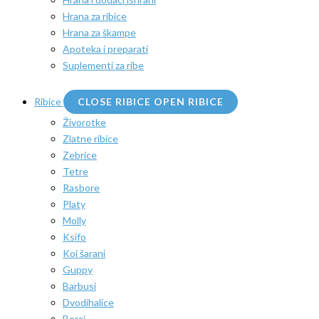
Hrana za ribice
Hrana za škampe
Apoteka i preparati
Suplementi za ribe
Ribice
CLOSE RIBICE
OPEN RIBICE
Živorotke
Zlatne ribice
Zebrice
Tetre
Rasbore
Platy
Molly
Ksifo
Koi šarani
Guppy
Barbusi
Dvodihalice
Borci