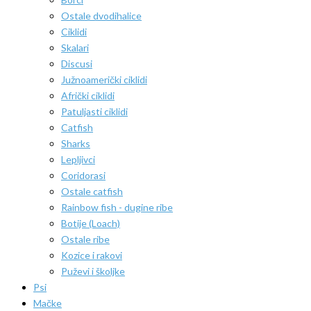
Ostale dvodihalice
Ciklidi
Skalari
Discusi
Južnoamerički ciklidi
Afrički ciklidi
Patuljasti ciklidi
Catfish
Sharks
Lepljivci
Coridorasi
Ostale catfish
Rainbow fish - dugine ribe
Botije (Loach)
Ostale ribe
Kozice i rakovi
Puževi i školjke
Psi
Mačke