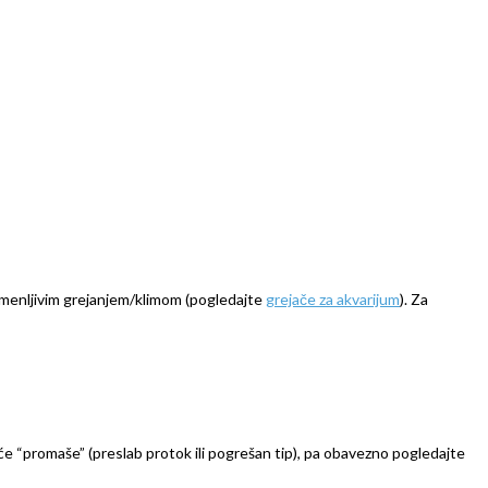
romenljivim grejanjem/klimom (pogledajte
grejače za akvarijum
). Za
šće “promaše” (preslab protok ili pogrešan tip), pa obavezno pogledajte