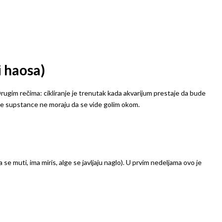
i haosa)
 Drugim rečima: cikliranje je trenutak kada akvarijum prestaje da bude
ične supstance ne moraju da se vide golim okom.
 se muti, ima miris, alge se javljaju naglo). U prvim nedeljama ovo je