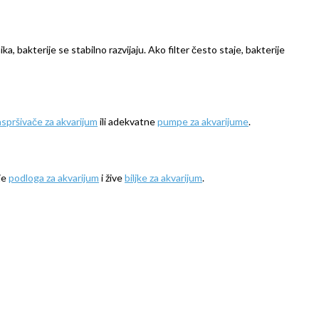
ka, bakterije se stabilno razvijaju. Ako filter često staje, bakterije
aspršivače za akvarijum
ili adekvatne
pumpe za akvarijume
.
 je
podloga za akvarijum
i žive
biljke za akvarijum
.