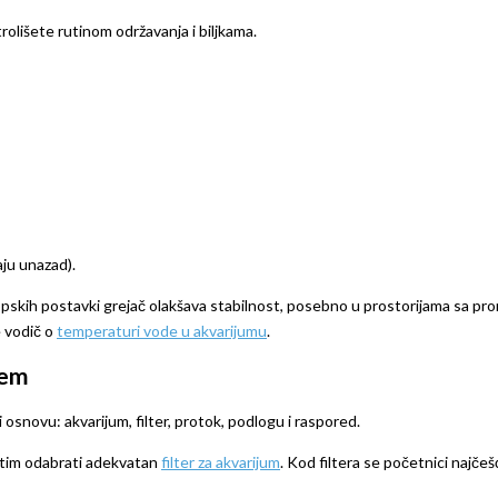
trolišete rutinom održavanja i biljkama.
aju unazad).
tropskih postavki grejač olakšava stabilnost, posebno u prostorijama sa p
e vodič o
temperaturi vode u akvarijumu
.
jem
i osnovu: akvarijum, filter, protok, podlogu i raspored.
zatim odabrati adekvatan
filter za akvarijum
. Kod filtera se početnici najče