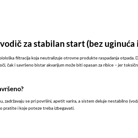
odič za stabilan start (bez uginuća 
 biološka filtracija koja neutralizuje otrovne produkte raspadanja otpada.
či, čak i savršeno bistar akvarijum može biti opasan za ribice – jer toks
završeno?
 zadržavaju se pri površini, apetit varira, a sistem deluje nestabilno (voda
o pratite i koje poteze treba izbegavati.