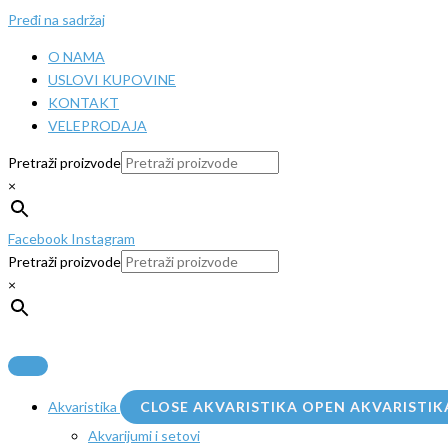
Pređi na sadržaj
O NAMA
USLOVI KUPOVINE
KONTAKT
VELEPRODAJA
Pretraži proizvode
×
Facebook
Instagram
Pretraži proizvode
×
Akvaristika
CLOSE AKVARISTIKA
OPEN AKVARISTIK
Akvarijumi i setovi