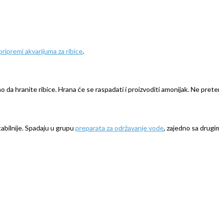
pripremi akvarijuma za ribice
.
o da hranite ribice. Hrana će se raspadati i proizvoditi amonijak. Ne preter
tabilnije. Spadaju u grupu
preparata za održavanje vode
, zajedno sa drugim