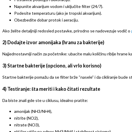
Napunite akvarijum vodom i uključite filter (24/7).
Podesite temperaturu (ako je tropski akvarijum).
Obezbedite dobar protok i aeraciju.
Ako želite detaljniji redosled postavke, prirodno se nadovezuje vodič o
2) Dodajte izvor amonijaka (hranu za bakterije)
Najjednostavniji način za početnike: ubacite malu količinu riblje hrane ka
3) Startne bakterije (opciono, ali vrlo korisno)
Startne bakterije pomažu da se filter brže “nasele” i da cikliranje bude s
4) Testiranje: šta meriti i kako čitati rezultate
Da biste znali gde ste u ciklusu, idealno pratite:
amonijak (NH3/NH4),
nitrite (NO2),
nitrate (NO3),
pH (jer utiče na odnos NH3/NH4 i stabilnost sistema).