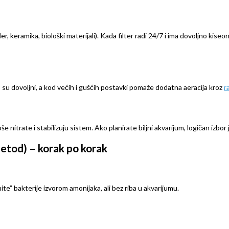
r, keramika, biološki materijali). Kada filter radi 24/7 i ima dovoljno kiseoni
o su dovoljni, a kod većih i gušćih postavki pomaže dodatna aeracija kroz
r
 nitrate i stabilizuju sistem. Ako planirate biljni akvarijum, logičan izbor
metod) – korak po korak
nite” bakterije izvorom amonijaka, ali bez riba u akvarijumu.