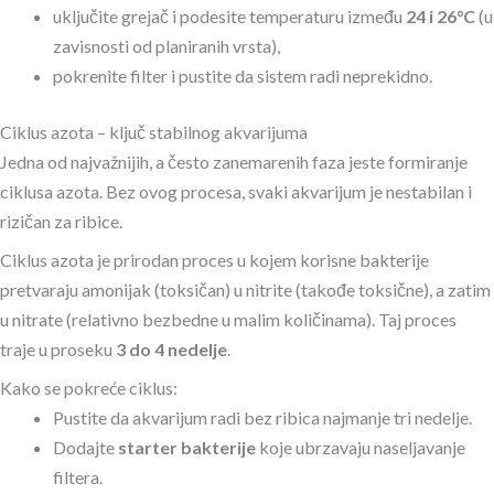
uključite grejač i podesite temperaturu između
24 i 26°C
(u
zavisnosti od planiranih vrsta),
pokrenite filter i pustite da sistem radi neprekidno.
Ciklus azota – ključ stabilnog akvarijuma
Jedna od najvažnijih, a često zanemarenih faza jeste formiranje
ciklusa azota. Bez ovog procesa, svaki akvarijum je nestabilan i
rizičan za ribice.
Ciklus azota je prirodan proces u kojem korisne bakterije
pretvaraju amonijak (toksičan) u nitrite (takođe toksične), a zatim
u nitrate (relativno bezbedne u malim količinama). Taj proces
traje u proseku
3 do 4 nedelje
.
Kako se pokreće ciklus:
Pustite da akvarijum radi bez ribica najmanje tri nedelje.
Dodajte
starter bakterije
koje ubrzavaju naseljavanje
filtera.