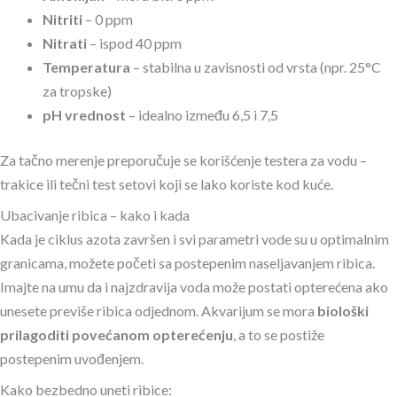
Nitriti
– 0 ppm
Nitrati
– ispod 40 ppm
Temperatura
– stabilna u zavisnosti od vrsta (npr. 25°C
za tropske)
pH vrednost
– idealno između 6,5 i 7,5
Za tačno merenje preporučuje se korišćenje testera za vodu –
trakice ili tečni test setovi koji se lako koriste kod kuće.
Ubacivanje ribica – kako i kada
Kada je ciklus azota završen i svi parametri vode su u optimalnim
granicama, možete početi sa postepenim naseljavanjem ribica.
Imajte na umu da i najzdravija voda može postati opterećena ako
unesete previše ribica odjednom. Akvarijum se mora
biološki
prilagoditi povećanom opterećenju
, a to se postiže
postepenim uvođenjem.
Kako bezbedno uneti ribice: