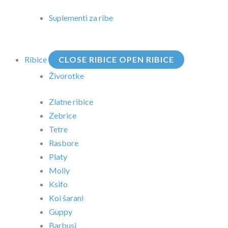
Suplementi za ribe
Ribice
CLOSE RIBICE
OPEN RIBICE
Živorotke
Zlatne ribice
Zebrice
Tetre
Rasbore
Platy
Molly
Ksifo
Koi šarani
Guppy
Barbusi