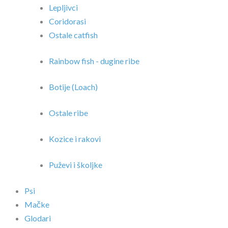
Lepljivci
Coridorasi
Ostale catfish
Rainbow fish - dugine ribe
Botije (Loach)
Ostale ribe
Kozice i rakovi
Puževi i školjke
Psi
Mačke
Glodari