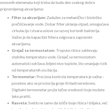
osnovnih elemenata koji treba da budu deo svakog dobro
pripremljenog akvarijuma:
Filter za akvarijum:
Zadužen za mehaničko i biološko
prečišćavanje vode. Dobar filter uklanja otpad, omogućava
cirkulaciju i stvara uslove za razvoj korisnih bakterija.
Važno je da kapacitet filtera odgovara zapremini
akvarijuma.
Grejač sa termostatom:
Tropske ribice zahtevaju
stabilnu temperaturu vode. Grejač sa termostatom
automatski održava željeni nivo toplote, što smanjuje rizik
od temperaturnih oscilacija.
Termometar:
Precizna kontrola temperature je važna –
posebno ako se prostorija greje ili hladi neredovno.
Digitalni termometar pruža tačne vrednosti koje možete
lako pratiti.
Rasveta:
Svetlo ne samo da ističe boje ribica i biljaka, već