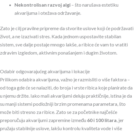
Nekontrolisan razvoj algi
– što narušava estetiku
akvarijuma i otežava održavanje.
Zato je cilj pravilne pripreme da stvorite uslove koji će podržavati
život, a ne izazivati stres. Kada jednom uspostavite stabilan
sistem, sve dalje postaje mnogo lakše, a ribice će vam to vratiti
zdravim izgledom, aktivnim ponašanjem i dugim životom.
Odabir odgovarajućeg akvarijuma i lokacije
Prilikom odabira akvarijuma, važno je razmisliti o više faktora –
od toga gde će se nalaziti, do broja i vrste ribica koje planirate da
u njemu držite. Iako mali akvarijumi deluju praktičnije, istina je da
su manji sistemi podložniji brzim promenama parametara, što
može biti stresno za ribice. Zato se za početnike najčešće
preporučuju akvarijumi zapremine između
60 i 100 litara
, jer
pružaju stabilnije uslove, lakšu kontrolu kvaliteta vode i više