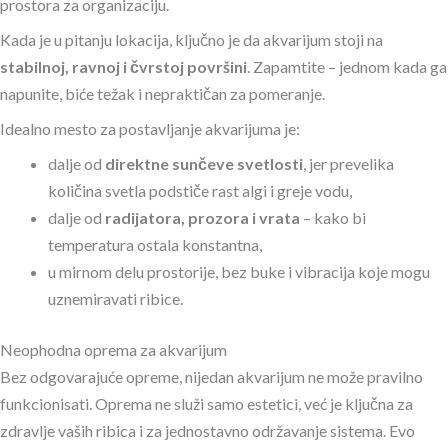
prostora za organizaciju.
Kada je u pitanju lokacija, ključno je da akvarijum stoji na
stabilnoj, ravnoj i čvrstoj površini
. Zapamtite – jednom kada ga
napunite, biće težak i nepraktičan za pomeranje.
Idealno mesto za postavljanje akvarijuma je:
dalje od
direktne sunčeve svetlosti
, jer prevelika
količina svetla podstiče rast algi i greje vodu,
dalje od
radijatora, prozora i vrata
– kako bi
temperatura ostala konstantna,
u mirnom delu prostorije, bez buke i vibracija koje mogu
uznemiravati ribice.
Neophodna oprema za akvarijum
Bez odgovarajuće opreme, nijedan akvarijum ne može pravilno
funkcionisati. Oprema ne služi samo estetici, već je ključna za
zdravlje vaših ribica i za jednostavno održavanje sistema. Evo