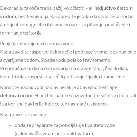
Dekoraciju takođe treba pažljivo očistiti – ali
isključivo čistom
vodom
, bez hemikalija. Rasporedite je tako da stvorite prirodan
ambijent i omogućite ribicama prostor za plivanje, povlačenje i
formiranje teritorije.
Punjenje akvarijuma i tretman vode
Kada završite raspored dekoracije i podloge, vreme je za punjenje
akvarijuma vodom. Sipajte vodu polako i ravnomerno.
Preporučuje se da na dno akvarijuma stavite tanjir, čep ili dlan,
kako bi mlaz raspršili i sprečili podizanje šljunka i zamućenje.
Koristite hladnu vodu iz slavine, ali je obavezno tretirajte
dehloratorom
. Hlor i hloroamin su izuzetno toksični za ribice, ali
i za korisne bakterije koje će tek nastajati u sistemu.
Kada završite punjenje:
dodajte preparate za poboljšanje kvaliteta vode
(uslovljivače, vitamine, bioaktivatore),