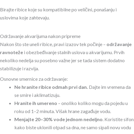
Birajte ribice koje su kompatibilne po veličini, ponašanju i
uslovima koje zahtevaju.
Održavanje akvarijuma nakon pripreme
Nakon što ste uneli ribice, pravi izazov tek počinje –
održavanje
ravnoteže
i obezbeđivanje stalnih uslova u akvarijumu. Prvih
nekoliko nedelja su posebno važne jer se tada sistem dodatno
stabilizuje i razvija.
Osnovne smernice za održavanje:
Ne hranite ribice odmah prvi dan.
Dajte im vremena da
se smire i aklimatizuju.
Hranite ih umereno
– onoliko koliko mogu da pojedu u
roku od 1–2 minuta. Višak hrane zagađuje vodu.
Menjajte 20–30% vode jednom nedeljno
. Koristite sifon
kako biste uklonili otpad sa dna, ne samo sipali novu vodu