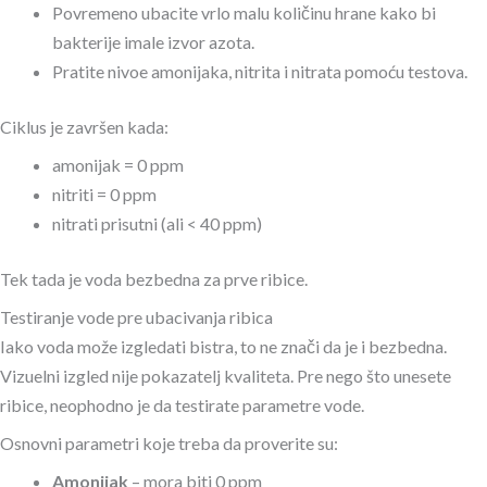
Povremeno ubacite vrlo malu količinu hrane kako bi
bakterije imale izvor azota.
Pratite nivoe amonijaka, nitrita i nitrata pomoću testova.
Ciklus je završen kada:
amonijak = 0 ppm
nitriti = 0 ppm
nitrati prisutni (ali < 40 ppm)
Tek tada je voda bezbedna za prve ribice.
Testiranje vode pre ubacivanja ribica
Iako voda može izgledati bistra, to ne znači da je i bezbedna.
Vizuelni izgled nije pokazatelj kvaliteta. Pre nego što unesete
ribice, neophodno je da testirate parametre vode.
Osnovni parametri koje treba da proverite su:
Amonijak
– mora biti 0 ppm