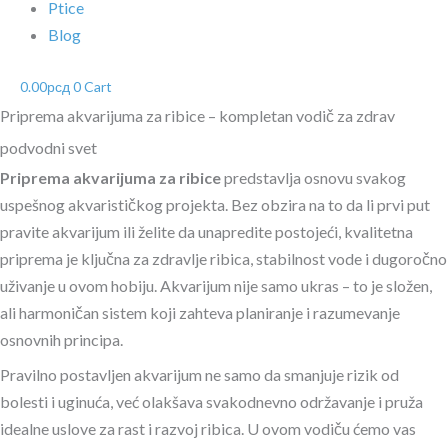
Ptice
Blog
0.00
рсд
0
Cart
Priprema akvarijuma za ribice – kompletan vodič za zdrav
podvodni svet
Priprema akvarijuma za ribice
predstavlja osnovu svakog
uspešnog akvarističkog projekta. Bez obzira na to da li prvi put
pravite akvarijum ili želite da unapredite postojeći, kvalitetna
priprema je ključna za zdravlje ribica, stabilnost vode i dugoročno
uživanje u ovom hobiju. Akvarijum nije samo ukras – to je složen,
ali harmoničan sistem koji zahteva planiranje i razumevanje
osnovnih principa.
Pravilno postavljen akvarijum ne samo da smanjuje rizik od
bolesti i uginuća, već olakšava svakodnevno održavanje i pruža
idealne uslove za rast i razvoj ribica. U ovom vodiču ćemo vas