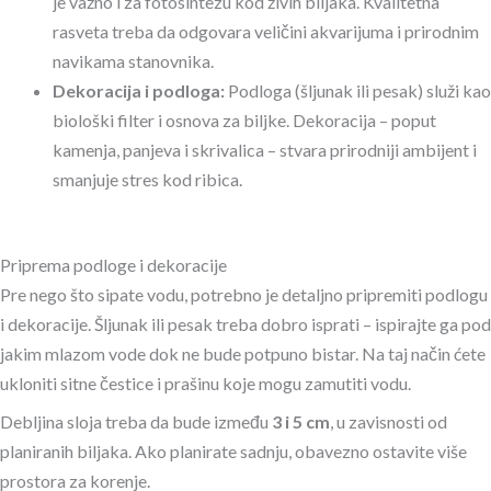
je važno i za fotosintezu kod živih biljaka. Kvalitetna
rasveta treba da odgovara veličini akvarijuma i prirodnim
navikama stanovnika.
Dekoracija i podloga:
Podloga (šljunak ili pesak) služi kao
biološki filter i osnova za biljke. Dekoracija – poput
kamenja, panjeva i skrivalica – stvara prirodniji ambijent i
smanjuje stres kod ribica.
Priprema podloge i dekoracije
Pre nego što sipate vodu, potrebno je detaljno pripremiti podlogu
i dekoracije. Šljunak ili pesak treba dobro isprati – ispirajte ga pod
jakim mlazom vode dok ne bude potpuno bistar. Na taj način ćete
ukloniti sitne čestice i prašinu koje mogu zamutiti vodu.
Debljina sloja treba da bude između
3 i 5 cm
, u zavisnosti od
planiranih biljaka. Ako planirate sadnju, obavezno ostavite više
prostora za korenje.