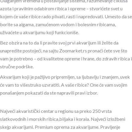
Ulaganjem vremena u postavljanje sistema, razumevanje ciklusa
azota i pravilnim odabirom ribica i opreme – stvorićete svet u
kojem će vaše ribice rado plivati, rasti i napredovati. Umesto da se
borite sa algama, zamućenom vodom i bolesnim ribicama,
uživaćete u akvarijumu koji funkcioniše.
Bez obzira na to da li pravite svoj prvi akvarijum ili želite da
unapredite postojeći, na sajtu Zoomarket.rs pronaći ćete sve što
vam je potrebno – od kvalitetne opreme i hrane, do zdravih ribica i
stručne podrške.
Akvarijum koji je pažljivo pripremljen, sa ljubavlju i znanjem, uvek
će vam to višestruko uzvratiti. A vaše ribice? One će vam svojim
ponašanjem pokazati da ste napravili pravi izbor.
Najveći akvaristički centar u regionu sa preko 250 vrsta
slatkovodnih i morskih ribica,biljaka i korala. Najveći izložbeni
skejp akvarijumi. Premium oprema za akvarijume. Pravljenje