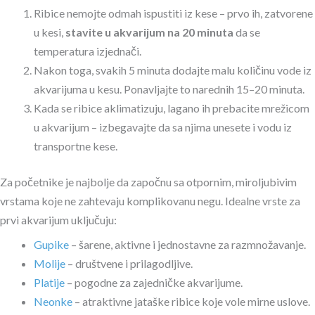
Ribice nemojte odmah ispustiti iz kese – prvo ih, zatvorene
u kesi,
stavite u akvarijum na 20 minuta
da se
temperatura izjednači.
Nakon toga, svakih 5 minuta dodajte malu količinu vode iz
akvarijuma u kesu. Ponavljajte to narednih 15–20 minuta.
Kada se ribice aklimatizuju, lagano ih prebacite mrežicom
u akvarijum – izbegavajte da sa njima unesete i vodu iz
transportne kese.
Za početnike je najbolje da započnu sa otpornim, miroljubivim
vrstama koje ne zahtevaju komplikovanu negu. Idealne vrste za
prvi akvarijum uključuju:
Gupike
– šarene, aktivne i jednostavne za razmnožavanje.
Molije
– društvene i prilagodljive.
Platije
– pogodne za zajedničke akvarijume.
Neonke
– atraktivne jataške ribice koje vole mirne uslove.