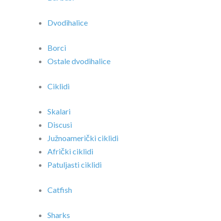
Dvodihalice
Borci
Ostale dvodihalice
Ciklidi
Skalari
Discusi
Južnoamerički ciklidi
Afrički ciklidi
Patuljasti ciklidi
Catfish
Sharks