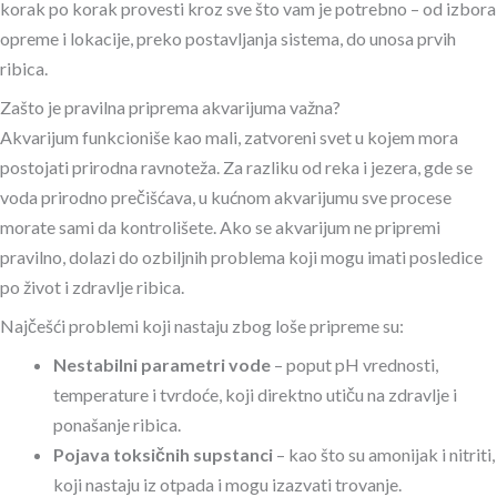
korak po korak provesti kroz sve što vam je potrebno – od izbora
opreme i lokacije, preko postavljanja sistema, do unosa prvih
ribica.
Zašto je pravilna priprema akvarijuma važna?
Akvarijum funkcioniše kao mali, zatvoreni svet u kojem mora
postojati prirodna ravnoteža. Za razliku od reka i jezera, gde se
voda prirodno prečišćava, u kućnom akvarijumu sve procese
morate sami da kontrolišete. Ako se akvarijum ne pripremi
pravilno, dolazi do ozbiljnih problema koji mogu imati posledice
po život i zdravlje ribica.
Najčešći problemi koji nastaju zbog loše pripreme su:
Nestabilni parametri vode
– poput pH vrednosti,
temperature i tvrdoće, koji direktno utiču na zdravlje i
ponašanje ribica.
Pojava toksičnih supstanci
– kao što su amonijak i nitriti,
koji nastaju iz otpada i mogu izazvati trovanje.