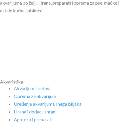
akvarijuma po želji. Hrana, preparati i oprema za pse, mačke i
ostale kućne ljubimce.
Akvaristika
Akvarijumi i setovi
Oprema za akvarijum
Uređenje akvarijuma i nega biljaka
Hrana i dodaci ishrani
Apoteka i preparati