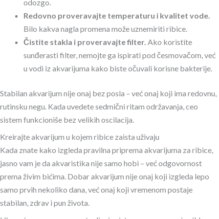
odozgo.
Redovno proveravajte temperaturu i kvalitet vode.
Bilo kakva nagla promena može uznemiriti ribice.
Čistite stakla i proveravajte filter.
Ako koristite
sunđerasti filter, nemojte ga ispirati pod česmovačom, već
u vodi iz akvarijuma kako biste očuvali korisne bakterije.
Stabilan akvarijum nije onaj bez posla – već onaj koji ima redovnu,
rutinsku negu. Kada uvedete sedmični ritam održavanja, ceo
sistem funkcioniše bez velikih oscilacija.
Kreirajte akvarijum u kojem ribice zaista uživaju
Kada znate kako izgleda pravilna priprema akvarijuma za ribice,
jasno vam je da akvaristika nije samo hobi – već odgovornost
prema živim bićima. Dobar akvarijum nije onaj koji izgleda lepo
samo prvih nekoliko dana, već onaj koji vremenom postaje
stabilan, zdrav i pun života.