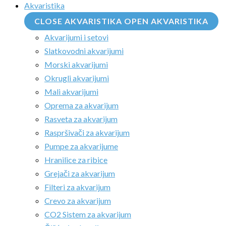
Akvaristika
CLOSE AKVARISTIKA
OPEN AKVARISTIKA
Akvarijumi i setovi
Slatkovodni akvarijumi
Morski akvarijumi
Okrugli akvarijumi
Mali akvarijumi
Oprema za akvarijum
Rasveta za akvarijum
Raspršivači za akvarijum
Pumpe za akvarijume
Hranilice za ribice
Grejači za akvarijum
Filteri za akvarijum
Crevo za akvarijum
CO2 Sistem za akvarijum