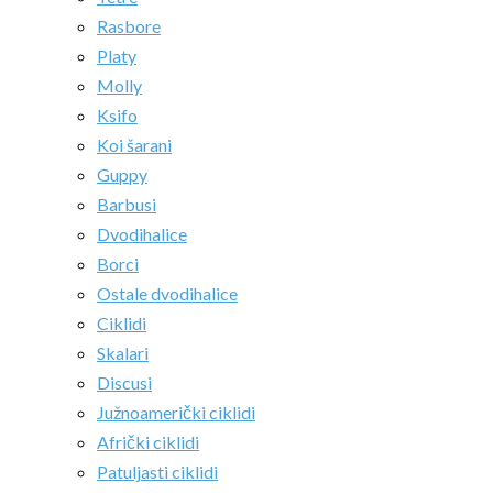
Rasbore
Platy
Molly
Ksifo
Koi šarani
Guppy
Barbusi
Dvodihalice
Borci
Ostale dvodihalice
Ciklidi
Skalari
Discusi
Južnoamerički ciklidi
Afrički ciklidi
Patuljasti ciklidi