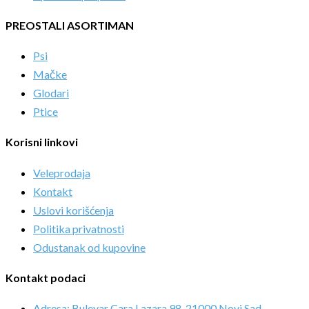
PREOSTALI ASORTIMAN
Psi
Mačke
Glodari
Ptice
Korisni linkovi
Veleprodaja
Kontakt
Uslovi korišćenja
Politika privatnosti
Odustanak od kupovine
Kontakt podaci
Adresa: Bulevar Cara Lazara 98, 21000 Novi Sad