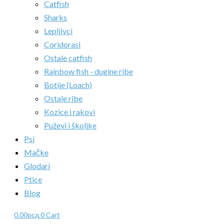
Catfish
Sharks
Lepljivci
Coridorasi
Ostale catfish
Rainbow fish - dugine ribe
Botije (Loach)
Ostale ribe
Kozice i rakovi
Puževi i školjke
Psi
Mačke
Glodari
Ptice
Blog
0.00
рсд
0
Cart