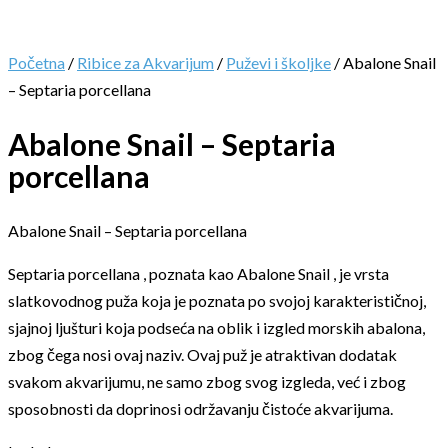
Početna
/
Ribice za Akvarijum
/
Puževi i školjke
/ Abalone Snail
– Septaria porcellana
Abalone Snail – Septaria
porcellana
Abalone Snail – Septaria porcellana
Septaria porcellana , poznata kao Abalone Snail , je vrsta
slatkovodnog puža koja je poznata po svojoj karakterističnoj,
sjajnoj ljušturi koja podseća na oblik i izgled morskih abalona,
zbog čega nosi ovaj naziv. Ovaj puž je atraktivan dodatak
svakom akvarijumu, ne samo zbog svog izgleda, već i zbog
sposobnosti da doprinosi održavanju čistoće akvarijuma.