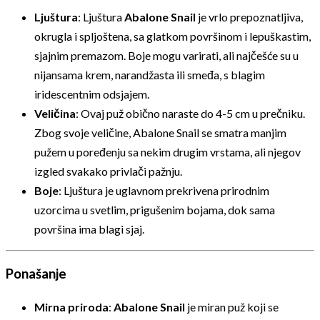
Ljuštura
: Ljuštura
Abalone Snail
je vrlo prepoznatljiva,
okrugla i spljoštena, sa glatkom površinom i lepuškastim,
sjajnim premazom. Boje mogu varirati, ali najčešće su u
nijansama krem, narandžasta ili smeđa, s blagim
iridescentnim odsjajem.
Veličina
: Ovaj puž obično naraste do 4-5 cm u prečniku.
Zbog svoje veličine, Abalone Snail se smatra manjim
pužem u poređenju sa nekim drugim vrstama, ali njegov
izgled svakako privlači pažnju.
Boje
: Ljuštura je uglavnom prekrivena prirodnim
uzorcima u svetlim, prigušenim bojama, dok sama
površina ima blagi sjaj.
Ponašanje
Mirna priroda
:
Abalone Snail
je miran puž koji se