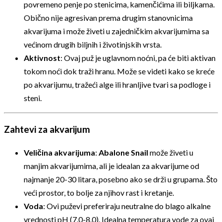
povremeno penje po stenicima, kamenčićima ili biljkama.
Obično nije agresivan prema drugim stanovnicima
akvarijuma i može živeti u zajedničkim akvarijumima sa
većinom drugih biljnih i životinjskih vrsta.
Aktivnost
: Ovaj puž je uglavnom noćni, pa će biti aktivan
tokom noći dok traži hranu. Može se videti kako se kreće
po akvarijumu, tražeći alge ili hranljive tvari sa podloge i
steni.
Zahtevi za akvarijum
Veličina akvarijuma
:
Abalone Snail
može živeti u
manjim akvarijumima, ali je idealan za akvarijume od
najmanje 20-30 litara, posebno ako se drži u grupama. Što
veći prostor, to bolje za njihov rast i kretanje.
Voda
: Ovi puževi preferiraju neutralne do blago alkalne
vrednosti pH (7.0-8.0). Idealna temperatura vode za ovaj