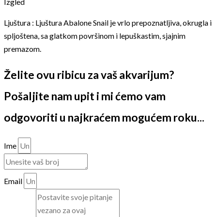
Izgled
Ljuštura : Ljuštura Abalone Snail je vrlo prepoznatljiva, okrugla i
spljoštena, sa glatkom površinom i lepuškastim, sjajnim
premazom.
Želite ovu ribicu za vaš akvarijum?
Pošaljite nam upit i mi ćemo vam
odgovoriti u najkraćem mogućem roku...
Ime
Email