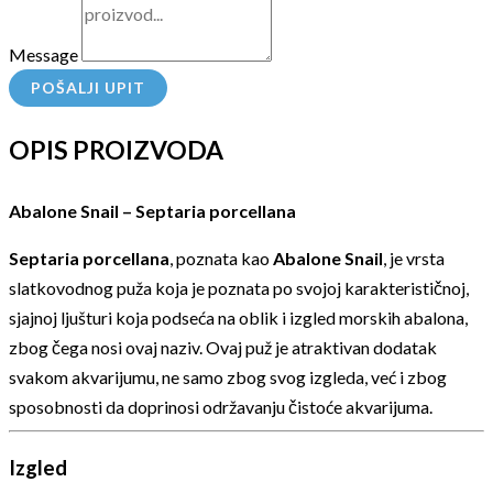
Message
POŠALJI UPIT
OPIS PROIZVODA
Abalone Snail – Septaria porcellana
Septaria porcellana
, poznata kao
Abalone Snail
, je vrsta
slatkovodnog puža koja je poznata po svojoj karakterističnoj,
sjajnoj ljušturi koja podseća na oblik i izgled morskih abalona,
zbog čega nosi ovaj naziv. Ovaj puž je atraktivan dodatak
svakom akvarijumu, ne samo zbog svog izgleda, već i zbog
sposobnosti da doprinosi održavanju čistoće akvarijuma.
Izgled