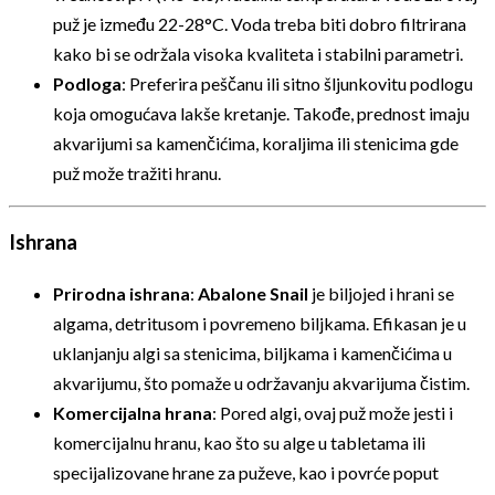
puž je između 22-28°C. Voda treba biti dobro filtrirana
kako bi se održala visoka kvaliteta i stabilni parametri.
Podloga
: Preferira peščanu ili sitno šljunkovitu podlogu
koja omogućava lakše kretanje. Takođe, prednost imaju
akvarijumi sa kamenčićima, koraljima ili stenicima gde
puž može tražiti hranu.
Ishrana
Prirodna ishrana
:
Abalone Snail
je biljojed i hrani se
algama, detritusom i povremeno biljkama. Efikasan je u
uklanjanju algi sa stenicima, biljkama i kamenčićima u
akvarijumu, što pomaže u održavanju akvarijuma čistim.
Komercijalna hrana
: Pored algi, ovaj puž može jesti i
komercijalnu hranu, kao što su alge u tabletama ili
specijalizovane hrane za puževe, kao i povrće poput