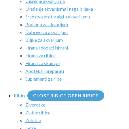
Čišćenje akvarijuma
Uređenje akvarijuma i nega biljaka
Sredstvo protiv algi u akvarijumu
Podloga za akvarijum
Đubrivo za akvarijum
Biljke za akvarijum
Hrana i dodaci ishrani
Hrana za ribice
Hrana za škampe
Apoteka i preparati
Suplementi za ribe
Ribice
CLOSE RIBICE
OPEN RIBICE
Živorotke
Zlatne ribice
Zebrice
Tetre