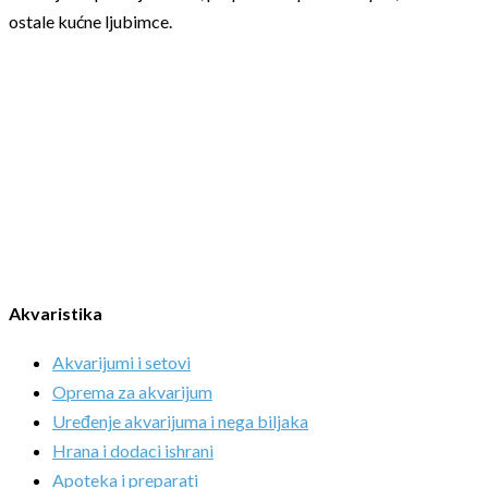
ostale kućne ljubimce.
Akvaristika
Akvarijumi i setovi
Oprema za akvarijum
Uređenje akvarijuma i nega biljaka
Hrana i dodaci ishrani
Apoteka i preparati