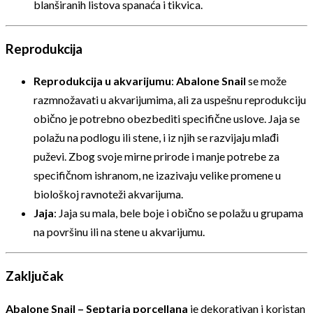
blanširanih listova spanaća i tikvica.
Reprodukcija
Reprodukcija u akvarijumu
:
Abalone Snail
se može
razmnožavati u akvarijumima, ali za uspešnu reprodukciju
obično je potrebno obezbediti specifične uslove. Jaja se
polažu na podlogu ili stene, i iz njih se razvijaju mlađi
puževi. Zbog svoje mirne prirode i manje potrebe za
specifičnom ishranom, ne izazivaju velike promene u
biološkoj ravnoteži akvarijuma.
Jaja
: Jaja su mala, bele boje i obično se polažu u grupama
na površinu ili na stene u akvarijumu.
Zaključak
Abalone Snail – Septaria porcellana
je dekorativan i koristan