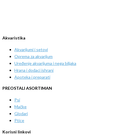
Akvaristika
Akvarijumi i setovi
Oprema za akvarijum
Uređenje akvarijuma i nega biljaka
Hrana i dodaci ishrani
Apoteka i preparati
PREOSTALI ASORTIMAN
Psi
Mačke
Glodari
Ptice
Korisni linkovi