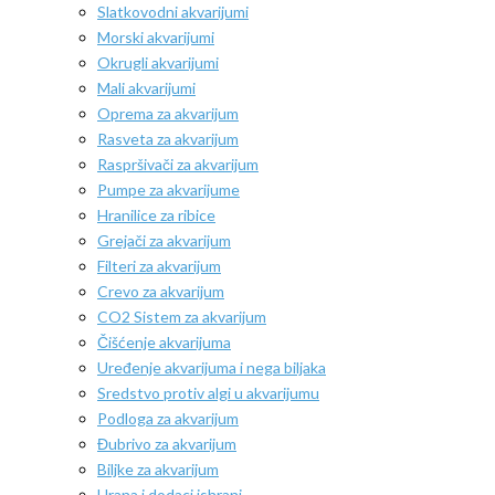
Slatkovodni akvarijumi
Morski akvarijumi
Okrugli akvarijumi
Mali akvarijumi
Oprema za akvarijum
Rasveta za akvarijum
Raspršivači za akvarijum
Pumpe za akvarijume
Hranilice za ribice
Grejači za akvarijum
Filteri za akvarijum
Crevo za akvarijum
CO2 Sistem za akvarijum
Čišćenje akvarijuma
Uređenje akvarijuma i nega biljaka
Sredstvo protiv algi u akvarijumu
Podloga za akvarijum
Đubrivo za akvarijum
Biljke za akvarijum
Hrana i dodaci ishrani