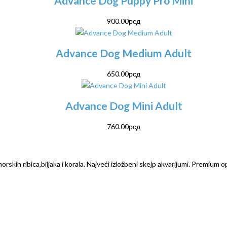
Advance Dog Puppy Pro Mini
900.00
рсд
Advance Dog Medium Adult
650.00
рсд
Advance Dog Mini Adult
760.00
рсд
rskih ribica,biljaka i korala. Najveći izložbeni skejp akvarijumi. Premium o