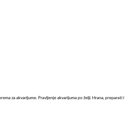
prema za akvarijume. Pravljenje akvarijuma po želji. Hrana, preparati i