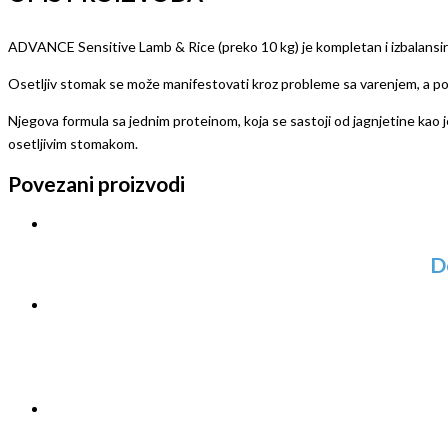
ADVANCE Sensitive Lamb & Rice (preko 10 kg) je kompletan i izbalansira
Osetljiv stomak se može manifestovati kroz probleme sa varenjem, a p
Njegova formula sa jednim proteinom, koja se sastoji od jagnjetine kao j
osetljivim stomakom.
Povezani proizvodi
D