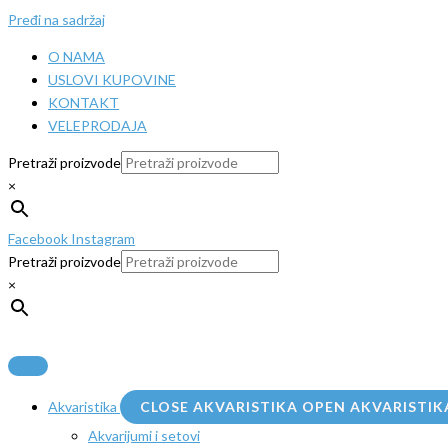
Pređi na sadržaj
O NAMA
USLOVI KUPOVINE
KONTAKT
VELEPRODAJA
Pretraži proizvode
×
Facebook
Instagram
Pretraži proizvode
×
Akvaristika
CLOSE AKVARISTIKA
OPEN AKVARISTIK
Akvarijumi i setovi