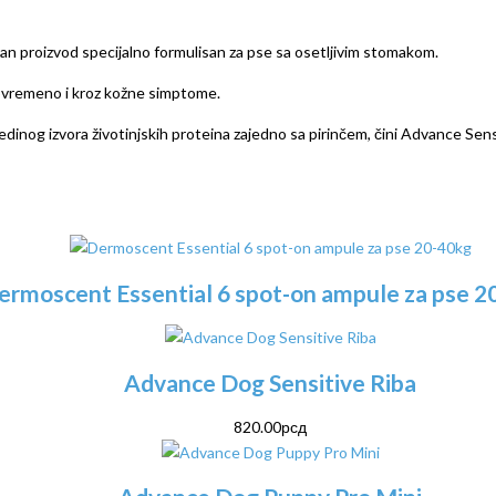
n proizvod specijalno formulisan za pse sa osetljivim stomakom.
ovremeno i kroz kožne simptome.
edinog izvora životinjskih proteina zajedno sa pirinčem, čini Advance Sens
ermoscent Essential 6 spot-on ampule za pse 2
Advance Dog Sensitive Riba
820.00
рсд