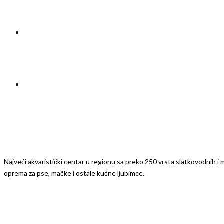
Najveći akvaristički centar u regionu sa preko 250 vrsta slatkovodnih i mo
oprema za pse, mačke i ostale kućne ljubimce.