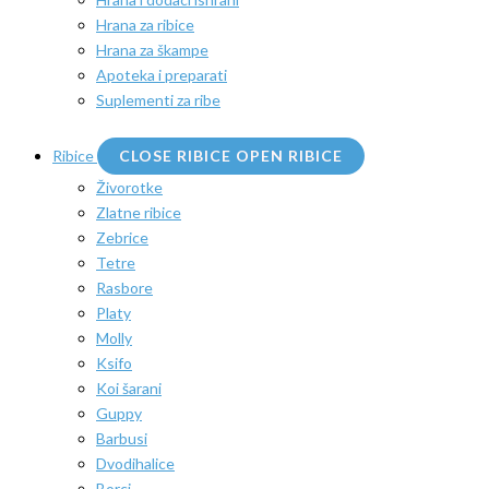
Hrana za ribice
Hrana za škampe
Apoteka i preparati
Suplementi za ribe
Ribice
CLOSE RIBICE
OPEN RIBICE
Živorotke
Zlatne ribice
Zebrice
Tetre
Rasbore
Platy
Molly
Ksifo
Koi šarani
Guppy
Barbusi
Dvodihalice
Borci