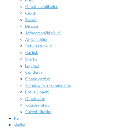
Ostale dvodihalice
Ciklidi
Skalari
Discusi
Južnoamerički ciklidi
Afrički ciklidi
Patuljasti ciklidi
Catfish
Sharks
Lepljivci
Coridorasi
Ostale catfish
Rainbow fish - dugine ribe
Botije (Loach)
Ostale ribe
Kozice i rakovi
Puževi i školjke
Psi
Mačke