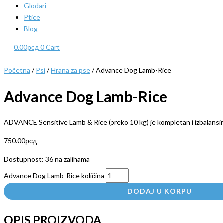
Glodari
Ptice
Blog
0.00
рсд
0
Cart
Početna
/
Psi
/
Hrana za pse
/ Advance Dog Lamb-Rice
Advance Dog Lamb-Rice
ADVANCE Sensitive Lamb & Rice (preko 10 kg) je kompletan i izbalansira
750.00
рсд
Dostupnost:
36 na zalihama
Advance Dog Lamb-Rice količina
DODAJ U KORPU
OPIS PROIZVODA