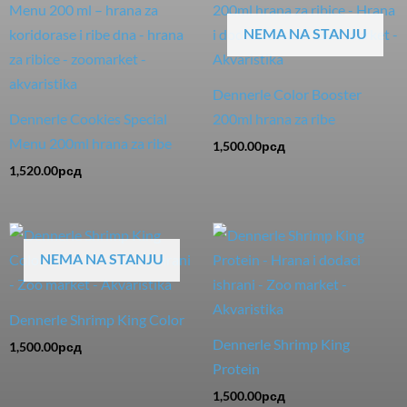
NEMA NA STANJU
Dennerle Color Booster
Dennerle Cookies Special
200ml hrana za ribe
Menu 200ml hrana za ribe
1,500.00
рсд
1,520.00
рсд
NEMA NA STANJU
Dennerle Shrimp King Color
Dennerle Shrimp King
1,500.00
рсд
Protein
1,500.00
рсд