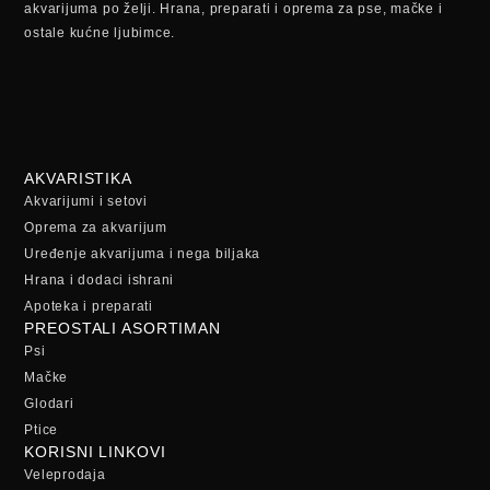
akvarijuma po želji. Hrana, preparati i oprema za pse, mačke i
ostale kućne ljubimce.
AKVARISTIKA
Akvarijumi i setovi
Oprema za akvarijum
Uređenje akvarijuma i nega biljaka
Hrana i dodaci ishrani
Apoteka i preparati
PREOSTALI ASORTIMAN
Psi
Mačke
Glodari
Ptice
KORISNI LINKOVI
Veleprodaja