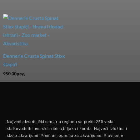
Dennerle Crusta Spinat Stixx
štapići
950.00
рсд
Najveći akvaristički centar u regionu sa preko 250 vrsta
slatkovodnih i morskih ribica,biljaka i korala. Najveći izložbeni
skejp akvarijumi. Premium oprema za akvarijume. Pravljenje