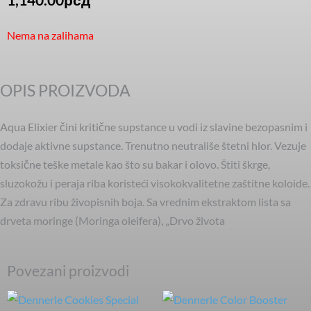
Nema na zalihama
OPIS PROIZVODA
Aqua Elixier čini kritične supstance u vodi iz slavine bezopasnim i
dodaje aktivne supstance. Trenutno neutrališe štetni hlor. Vezuje
toksične teške metale kao što su bakar i olovo. Štiti škrge,
sluzokožu i peraja riba koristeći visokokvalitetne zaštitne koloide.
Za zdravu ribu živopisnih boja. Sa vrednim ekstraktom lista sa
drveta moringe (Moringa oleifera), „Drvo života
Povezani proizvodi